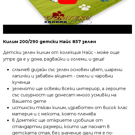
Килим 200/290 детски Найс 857 зелен
Детски зелен килим от колекция Найс - може още
утре да е у дома, радвайки и големи, и деца!
слънчев дизайн със зелен основен цвят, шарени
лапички и забавен акцент - смели и чаровни
кученца
зеленото ще освежи всеки интериор, а героите
със сигурност ще донесат много усмивки на
Вашето дете
истински тъкан килим, изработен от висок клас
материя и с мекота, която пленява
в Домтекс ще откриете изобилие от
стандартни размери, които ще паснат в
детската стая, без значение дали тя е по-