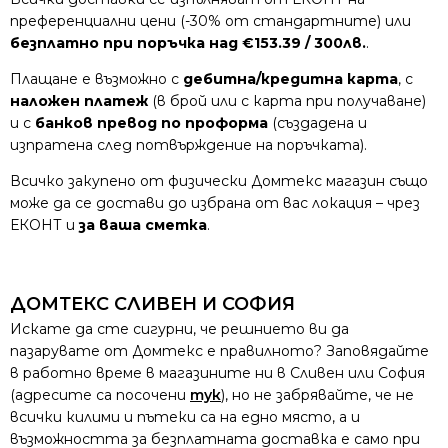
преференциални цени (-30% от стандартните) или
безплатно при поръчка над €153.39 / 300лв.
.
Плащане е възможно с
дебитна/кредитна карта
, с
наложен платеж
(в брой или с карта при получаване)
и с
банков превод по проформа
(създадена и
изпратена след потвърждение на поръчката).
Всичко закупено от физически Домтекс магазин също
може да се достави до избрана от вас локация – чрез
ЕКОНТ и
за ваша сметка
.
ДОМТЕКС СЛИВЕН И СОФИЯ
Искате да сте сигурни, че решнието ви да
пазарувате от Домтекс е правилното? Заповядайте
в работно време в магазините ни в Сливен или София
(адресите са посочени
тук
), но не забрявайте, че не
всички килими и пътеки са на едно място, а и
възможността за безплатната доставка е само при