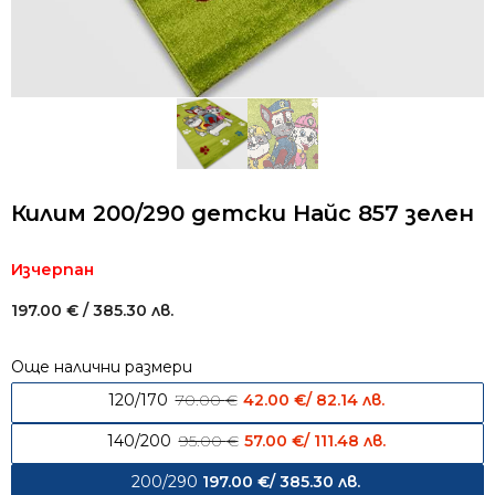
Килим 200/290 детски Найс 857 зелен
Изчерпан
197.00
€
/ 385.30 лв.
Още налични размери
Original price was: 70.00 € / 1
Current price
120/170
70.00
€
42.00
€
/ 82.14 лв.
Original price was: 95.00 € / 
Current price
140/200
95.00
€
57.00
€
/ 111.48 лв.
200/290
197.00
€
/ 385.30 лв.