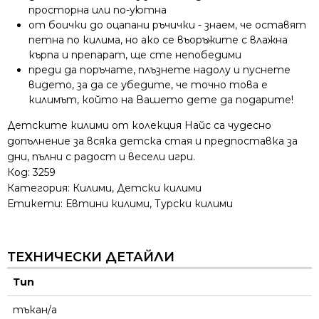
просторна или по-уютна
от боички до оцапани ръчички - знаем, че оставят
петна по килима, но ако се въоръжите с влажна
кърпа и препарат, ще сте непобедими
преди да поръчате, плъзнете надолу и пуснете
видето, за да се убедите, че точно това е
килимът, който на Вашето дете да подарите!
Детските килими от колекция Найс са чудесно
допълнение за всяка детска стая и предпоставка за
дни, пълни с радост и весели игри.
Код:
3259
Категория:
Килими
,
Детски килими
Етикети:
Евтини килими
,
Турски килими
ТЕХНИЧЕСКИ ДЕТАЙЛИ
Тип
тъкан/а