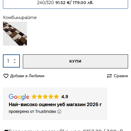
240/320
91.52
€
/ 179.00 лв.
Комбинирайте
Alternative:
количество
КУПИ
за
Килим
Добави в Любими
Сравни
160/240
мокетен
Олимп
2408
бежов