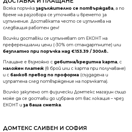
ДОСТАВКА И ПЛАЩАНЕ
Всяка поръчка
задължително се потвърждава
, а по
време на разговора се уточнява и времето за
изпълнение. Доставката често се изпълнява на
следващия работен ден!
Всички доставки се изпълняват от ЕКОНТ на
преференциални цени (-30% от стандартните) или
безплатно при поръчка над €153.39 / 300лв.
.
Плащане е възможно с
дебитна/кредитна карта
, с
наложен платеж
(в брой или с карта при получаване)
и с
банков превод по проформа
(създадена и
изпратена след потвърждение на поръчката).
Всичко закупено от физически Домтекс магазин също
може да се достави до избрана от вас локация – чрез
ЕКОНТ и
за ваша сметка
.
ДОМТЕКС СЛИВЕН И СОФИЯ