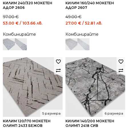
КИЛИМ 240/320 МОКЕТЕН
КИЛИМ 160/240 МОКЕТЕН
АДОР 2606
АДОР 2607
97.00
€
49.00
€
Original
Current
Original
Current
53.00
€
/ 103.66 лв.
27.00
€
/ 52.81 лв.
price
price
price
price
Комбинирайте
Комбинирайте
was:
is:
was:
is:
97.00 €
53.00 €
49.00 €
27.00 €
/
/
/
/
189.72
103.66
95.84
52.81
лв..
лв..
лв..
лв..
5 размера
6 размера
КИЛИМ 120/170 МОКЕТЕН
КИЛИМ 140/200 МОКЕТЕН
ОЛИМП 2433 БЕЖОВ
ОЛИМП 2418 СИВ