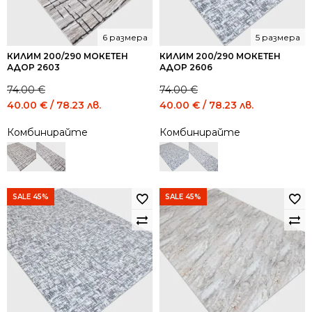
6 размера
5 размера
КИЛИМ 200/290 МОКЕТЕН
КИЛИМ 200/290 МОКЕТЕН
АДОР 2603
АДОР 2606
74.00
€
74.00
€
Original
Current
Original
Current
40.00
€
/ 78.23 лв.
40.00
€
/ 78.23 лв.
price
price
price
price
Комбинирайте
Комбинирайте
was:
is:
was:
is:
74.00 €
40.00 €
74.00 €
40.00 €
/
/
/
/
144.73
78.23
144.73
78.23
лв..
лв..
лв..
лв..
SALE 45%
SALE 45%