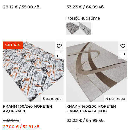
28.12
€
/ 55.00 лв.
33.23
€
/ 64.99 лв.
Комбинирайте
SALE 45%
5 размера
4 размера
КИЛИМ 160/240 МОКЕТЕН
КИЛИМ 140/200 МОКЕТЕН
АДОР 2609
ОЛИМП 2434 БЕЖОВ
49.00
€
33.23
€
/ 64.99 лв.
Original
Current
27.00
€
/ 52.81 лв.