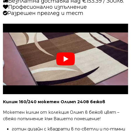
Безплатна доставка над €153.39 / 300лв.
Професионално изпълнение
Разрешен преглед и тест
Килим 160/240 мокетен Олимп 2408 бежов
Мокетен килим от колекция Олимп в бежов цвят –
свежо попълнение към Вашето помещение!
готин дизайн с квадрати в по-светли и по-тъмни