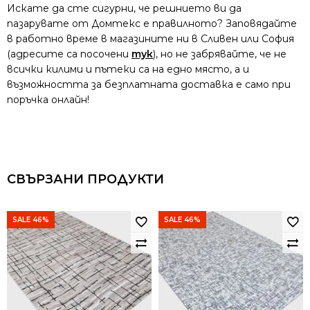
Искате да сте сигурни, че решнието ви да
пазарувате от Домтекс е правилното? Заповядайте
в работно време в магазините ни в Сливен или София
(адресите са посочени
тук
), но не забрявайте, че не
всички килими и пътеки са на едно място, а и
възможността за безплатната доставка е само при
поръчка онлайн!
СВЪРЗАНИ ПРОДУКТИ
SALE 46%
SALE 46%