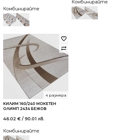
Комбинирайте
price
price
Комбинирайте
was:
is:
49.00 €
27.00 €
/
/
95.84
52.81
лв..
лв..
4 размера
КИЛИМ 160/240 МОКЕТЕН
ОЛИМП 2434 БЕЖОВ
46.02
€
/ 90.01 лв.
Комбинирайте