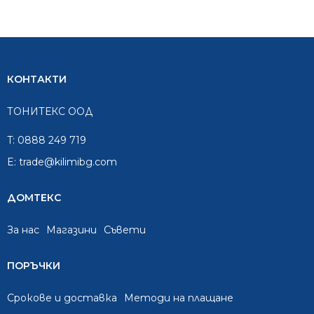
125.00 €.
75.00 €.
70.00 €.
42.00 €.
КОНТАКТИ
ТОНИТЕКС ООД
T:
0888 249 719
E:
trade@kilimibg.com
ДОМТЕКС
За нас
Mагазини
Съвети
ПОРЪЧКИ
Срокове и доставка
Методи на плащане