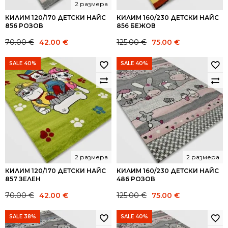
2 размера
КИЛИМ 120/170 ДЕТСКИ НАЙС
КИЛИМ 160/230 ДЕТСКИ НАЙС
856 РОЗОВ
856 БЕЖОВ
Original
Current
Original
Current
70.00
€
42.00
€
125.00
€
75.00
€
price
price
price
price
was:
is:
was:
is:
SALE 40%
SALE 40%
70.00 €.
42.00 €.
125.00 €.
75.00 €.
2 размера
2 размера
КИЛИМ 120/170 ДЕТСКИ НАЙС
КИЛИМ 160/230 ДЕТСКИ НАЙС
857 ЗЕЛЕН
486 РОЗОВ
Original
Current
Original
Current
70.00
€
42.00
€
125.00
€
75.00
€
price
price
price
price
was:
is:
was:
is:
SALE 38%
SALE 40%
70.00 €.
42.00 €.
125.00 €.
75.00 €.