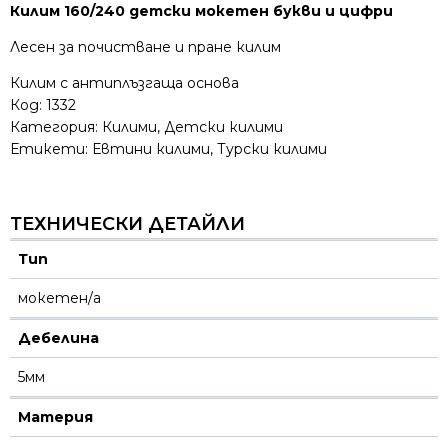
Килим 160/240 детски мокетен букви и цифри
Лесен за почистване и пране килим
Килим с антиплъзгаща основа
Код:
1332
Категория:
Килими
,
Детски килими
Етикети:
Евтини килими
,
Турски килими
ТЕХНИЧЕСКИ ДЕТАЙЛИ
Тип
мокетен/а
Дебелина
5мм
Материя