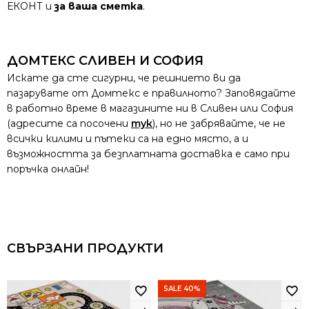
ЕКОНТ и
за ваша сметка
.
ДОМТЕКС СЛИВЕН И СОФИЯ
Искате да сте сигурни, че решнието ви да
пазарувате от Домтекс е правилното? Заповядайте
в работно време в магазините ни в Сливен или София
(адресите са посочени
тук
), но не забрявайте, че не
всички килими и пътеки са на едно място, а и
възможността за безплатната доставка е само при
поръчка онлайн!
СВЪРЗАНИ ПРОДУКТИ
SALE 40%