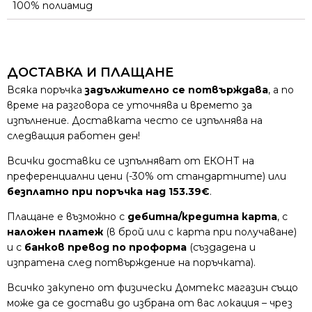
100% полиамид
ДОСТАВКА И ПЛАЩАНЕ
Всяка поръчка
задължително се потвърждава
, а по
време на разговора се уточнява и времето за
изпълнение. Доставката често се изпълнява на
следващия работен ден!
Всички доставки се изпълняват от ЕКОНТ на
преференциални цени (-30% от стандартните) или
безплатно при поръчка над 153.39€
.
Плащане е възможно с
дебитна/кредитна карта
, с
наложен платеж
(в брой или с карта при получаване)
и с
банков превод по проформа
(създадена и
изпратена след потвърждение на поръчката).
Всичко закупено от физически Домтекс магазин също
може да се достави до избрана от вас локация – чрез