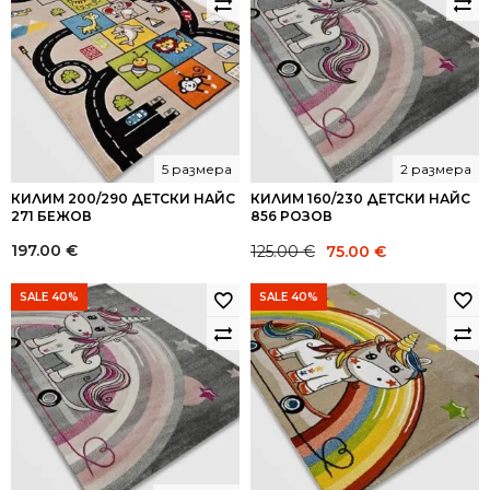
5 размера
2 размера
КИЛИМ 200/290 ДЕТСКИ НАЙС
КИЛИМ 160/230 ДЕТСКИ НАЙС
271 БЕЖОВ
856 РОЗОВ
Original
Current
197.00
€
125.00
€
75.00
€
price
price
was:
is:
SALE 40%
SALE 40%
125.00 €.
75.00 €.