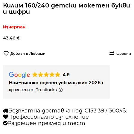
Килим 160/240 детски мокетен букви
и цифри
Изчерпан
43.46
€
Добави в Любими
Сравни
Безплатна доставка над €153.39 / 300лв.
Професионално изпълнение
Разрешен преглед и тест