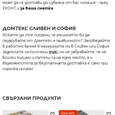
може да се достави до избрана от вас локация – чрез
ЕКОНТ и
за ваша сметка
.
ДОМТЕКС СЛИВЕН И СОФИЯ
Искате да сте сигурни, че решнието ви да
пазарувате от Домтекс е правилното? Заповядайте
в работно време в магазините ни в Сливен или София
(адресите са посочени
тук
), но не забрявайте, че не
всички килими и пътеки са на едно място, а и
възможността за безплатната доставка е само при
поръчка онлайн!
СВЪРЗАНИ ПРОДУКТИ
SALE 40%