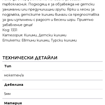
първокласник. Подходящ е за обзавежда не детски
занимални или предучилищни групи. Ярки и лесни за
подръжка, детските килими винаги са предпоставка
за дни изпълнени с радост и весели игри. Приятно
забавление деца!
Код:
1331
Категория:
Килими
,
Детски килими
Етикети:
Евтини килими
,
Турски килими
ТЕХНИЧЕСКИ ДЕТАЙЛИ
Тип
мокетен/а
Дебелина
5мм
Материя