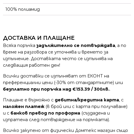
100% полиамид
ДОСТАВКА И ПЛАЩАНЕ
Всяка поръчка
задължително се потвърждава
, а по
време на разговора се уточнява и времето за
изпълнение. Доставката често се изпълнява на
следващия работен ден!
Всички доставки се изпълняват от ЕКОНТ на
преференциални цени (-30% от стандартните) или
безплатно при поръчка над €153.39 / 300лв.
.
Плащане е възможно с
дебитна/кредитна карта
, с
наложен платеж
(в брой или с карта при получаване)
и с
банков превод по проформа
(създадена и
изпратена след потвърждение на поръчката).
Всичко закупено от физически Домтекс магазин също