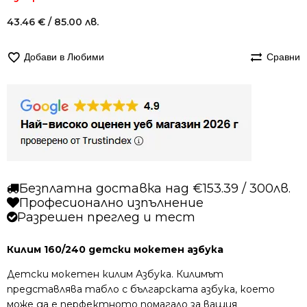
43.46
€
/ 85.00 лв.
Добави в Любими
Сравни
Безплатна доставка над €153.39 / 300лв.
Професионално изпълнение
Разрешен преглед и тест
Килим 160/240 детски мокетен азбука
Детски мокетен килим Азбука. Килимът
представлява табло с българската азбука, което
може да е перфектното помагало за вашия