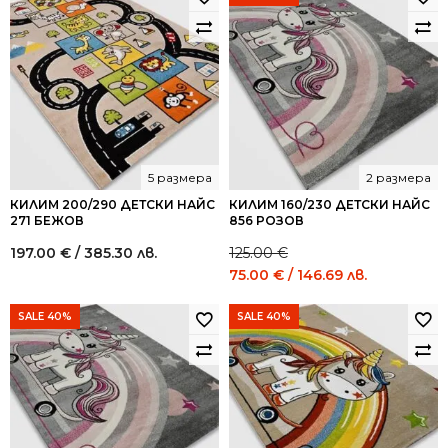
5 размера
2 размера
КИЛИМ 200/290 ДЕТСКИ НАЙС
КИЛИМ 160/230 ДЕТСКИ НАЙС
271 БЕЖОВ
856 РОЗОВ
197.00
€
/ 385.30 лв.
125.00
€
Original
Current
75.00
€
/ 146.69 лв.
price
price
was:
is:
SALE 40%
SALE 40%
125.00 €
75.00 €
/
/
244.48
146.69
лв..
лв..