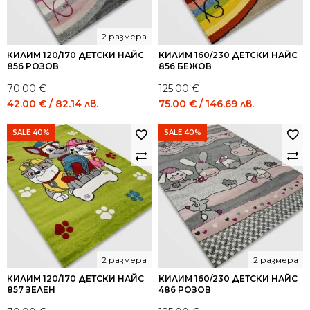
2 размера
КИЛИМ 120/170 ДЕТСКИ НАЙС
КИЛИМ 160/230 ДЕТСКИ НАЙС
856 РОЗОВ
856 БЕЖОВ
70.00
€
125.00
€
Original
Current
Original
Current
42.00
€
/ 82.14 лв.
75.00
€
/ 146.69 лв.
price
price
price
price
was:
is:
was:
is:
SALE 40%
SALE 40%
70.00 €
42.00 €
125.00 €
75.00 €
/
/
/
/
136.91
82.14
244.48
146.69
лв..
лв..
лв..
лв..
2 размера
2 размера
КИЛИМ 120/170 ДЕТСКИ НАЙС
КИЛИМ 160/230 ДЕТСКИ НАЙС
857 ЗЕЛЕН
486 РОЗОВ