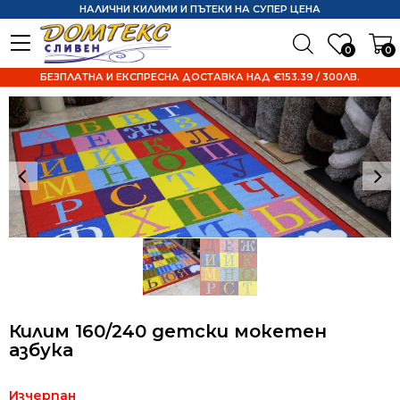
НАЛИЧНИ КИЛИМИ И ПЪТЕКИ НА СУПЕР ЦЕНА
0
0
БЕЗПЛАТНА И ЕКСПРЕСНА ДОСТАВКА НАД €153.39 / 300ЛВ.
Килим 160/240 детски мокетен
азбука
Изчерпан