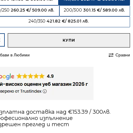
0/250
260.25
€
/ 509.00 лв.
200/300
301.15
€
/ 589.00 лв.
240/350
421.82
€
/ 825.01 лв.
native:
чество
КУПИ
им
бави в Любими
Сравни
230
сийски
на
ав
зплатна доставка над €153.39 / 300лв.
офесионално изпълнение
зрешен преглед и тест