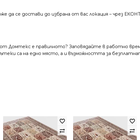
же да се достави до избрана от вас локация – чрез ЕКОН
 от Домтекс е правилното? Заповядайте в работно време
и пътеки са на едно място, а и възможността за безплатна