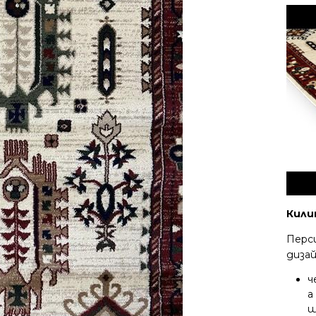
Кили
Перс
дизай
ч
а
ш