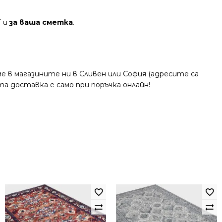
Т и
за ваша сметка
.
 в магазините ни в Сливен или София (адресите са
та доставка е само при поръчка онлайн!