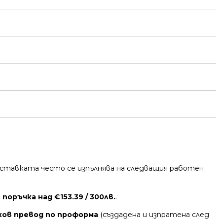
 Доставката често се изпълнява на следващия работен
поръчка над €153.39 / 300лв.
.
ков превод по проформа
(създадена и изпратена след