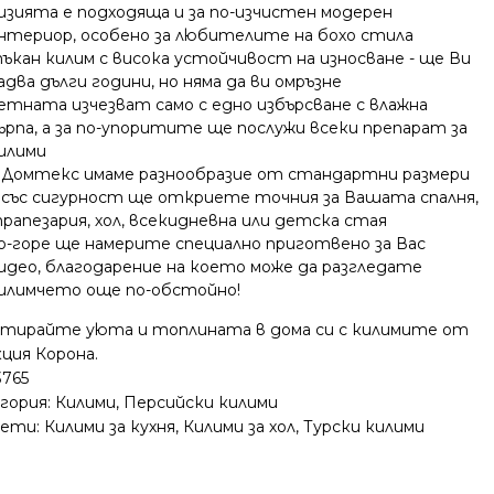
изията е подходяща и за по-изчистен модерен
нтериор, особено за любителите на бохо стила
ъкан килим с висока устойчивост на износване - ще Ви
адва дълги години, но няма да ви омръзне
етната изчезват само с едно избърсване с влажна
ърпа, а за по-упоритите ще послужи всеки препарат за
илими
 Домтекс имаме разнообразие от стандартни размери
 със сигурност ще откриете точния за Вашата спалня,
рапезария, хол, всекидневна или детска стая
о-горе ще намерите специално приготвено за Вас
идео, благодарение на което може да разгледате
илимчето още по-обстойно!
нтирайте уюта и топлината в дома си с килимите от
ция Корона.
3765
гория:
Килими
,
Персийски килими
ети:
Килими за кухня
,
Килими за хол
,
Турски килими