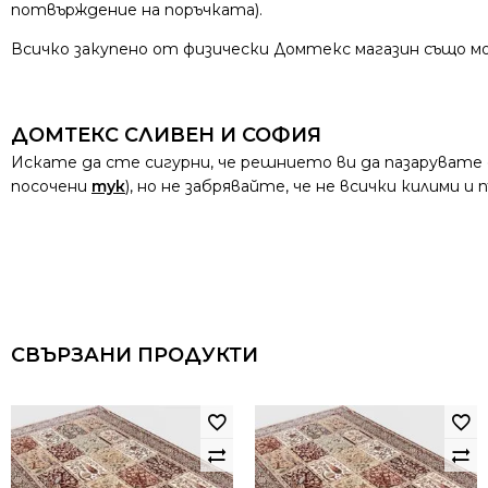
потвърждение на поръчката).
Всичко закупено от физически Домтекс магазин също мо
ДОМТЕКС СЛИВЕН И СОФИЯ
Искате да сте сигурни, че решнието ви да пазарувате
посочени
тук
), но не забрявайте, че не всички килими 
СВЪРЗАНИ ПРОДУКТИ