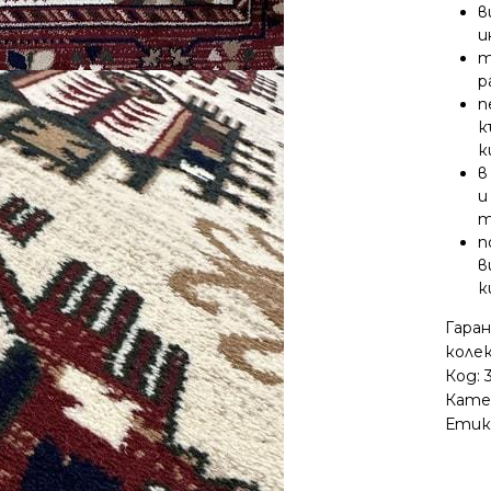
в
и
т
р
п
к
к
в
и
т
п
в
к
Гара
колек
Код:
Кате
Етик