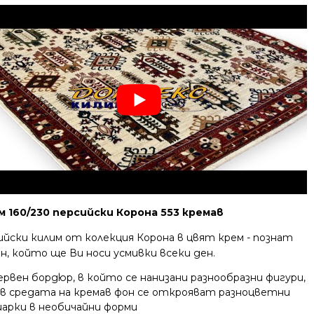
м 160/230 персийски Корона 553 кремав
ийски килим от колекция Корона в цвят крем - познат
н, който ще Ви носи усмивки всеки ден.
ервен бордюр, в който се нанизани разнообразни фигури,
 в средата на кремав фон се открояват разноцветни
арки в необичайни форми