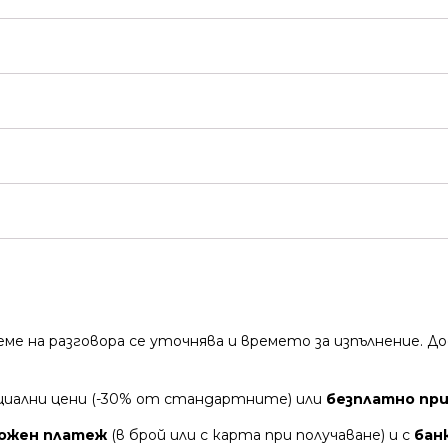
време на разговора се уточнява и времето за изпълнение.
циални цени (-30% от стандартните) или
безплатно при 
ожен платеж
(в брой или с карта при получаване) и с
бан