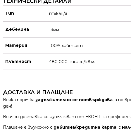
ТЕХНИЧЕСКИ ДЕТАЙЛИ
Тип
тъкан/а
Дебелина
13мм
Материя
100% хийтсет
Плътност
480 000 нишки/кв.м.
ДОСТАВКА И ПЛАЩАНЕ
Всяка поръчка
задължително се потвърждава
, а по 
ден!
Всички доставки се изпълняват от ЕКОНТ на преферен
Плащане е възможно с
дебитна/кредитна карта
, с
нал