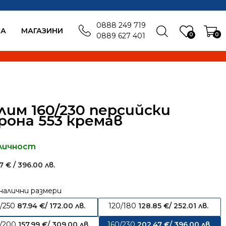
0888 249 719
БА
MАГАЗИНИ
0
0
0889 627 401
лим 160/230 персийски
рона 553 кремав
личност
47
€
/ 396.00 лв.
налични размери
/250
87.94
€
/ 172.00 лв.
120/180
128.85
€
/ 252.01 лв.
0/200
157.99
€
/ 309.00 лв.
160/230
202.47
€
/ 396.00 лв.