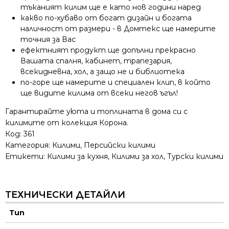
тъканият килим ще е като нов години наред
какво по-хубаво от богат дизайн и богата
наличност от размери - в Домтекс ще намерите
точния за Вас
ефектният продукт ще допълни прекрасно
Вашата спалня, кабинет, трапезария,
всекидневна, хол, а защо не и библиотека
по-горе ще намерите и специален клип, в който
ще видите килима от всеки негов ъгъл!
Гарантирайте уюта и топлината в дома си с
килимите от колекция Корона.
Код:
361
Категория:
Килими
,
Персийски килими
Етикети:
Килими за кухня
,
Килими за хол
,
Турски килими
ТЕХНИЧЕСКИ ДЕТАЙЛИ
Тип