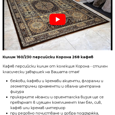
Килим 160/230 персийски Корона 268 кафяв
Кафяв персийски килим от колекция Корона - стилен
класически завършек на Вашата стая!
бежови,-кафяви и кремави акценти, флорални и
геометрични орнаменти и овална централна
фигура
приказните нюанси и ориенталска визия ще се
превърнат в изящен комплимент към бял, сив,
кафяв или кремав интериор
при редовно почистване и добра поддържка,