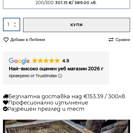
200/300
301.15
€
/ 589.00 лв.
Alternative:
количество
КУПИ
за
Килим
Добави в Любими
Сравни
160/230
персийски
Корона
268
кафяв
Безплатна доставка над €153.39 / 300лв.
Професионално изпълнение
Разрешен преглед и тест