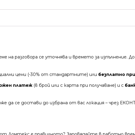
време на разговора се уточнява и времето за изпълнение.
циални цени (-30% от стандартните) или
безплатно при 
ожен платеж
(в брой или с карта при получаване) и с
бан
же да се достави до избрана от вас локация – чрез ЕКОН
 от Домтекс е правилното? Заповядайте в работно време