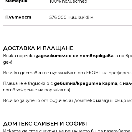
Материя
100% полиестер
Плътност
576 000 нишки/кв.м.
ДОСТАВКА И ПЛАЩАНЕ
Всяка поръчка
задължително се потвърждава
, а по 
ден!
Всички доставки се изпълняват от ЕКОНТ на преферен
Плащане е възможно с
дебитна/кредитна карта
, с
нал
потвърждение на поръчката).
Всичко закупено от физически Домтекс магазин също мо
ДОМТЕКС СЛИВЕН И СОФИЯ
Искате да сте сигурни, че решнието ви да пазарувате