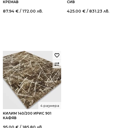
КРЕМАВ
СИВ
87.94
€
/ 172.00 лв.
425.00
€
/ 831.23 лв.
4 размера
КИЛИМ 140/200 ИРИС 901
КАФЯВ
95.00
€
/ 185.80 лв.