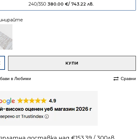
240/350
380.00
€
/ 743.22 лв.
инирайте
native:
чество
КУПИ
им
бави в Любими
Сравни
230
а
га
зплатна доставка над €153.39 / 300лв.