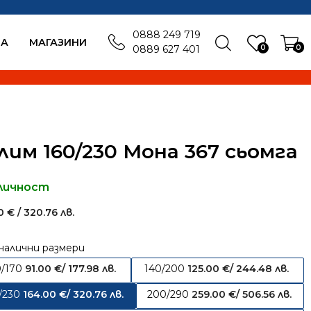
0888 249 719
БА
MАГАЗИНИ
0
0
0889 627 401
лим 160/230 Мона 367 сьомга
личност
00
€
/ 320.76 лв.
налични размери
0/170
91.00
€
/ 177.98 лв.
140/200
125.00
€
/ 244.48 лв.
/230
164.00
€
/ 320.76 лв.
200/290
259.00
€
/ 506.56 лв.