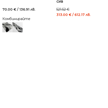
СИВ
70.00
€
/ 136.91 лв.
521.52
€
Original
Current
313.00
€
/ 612.17 лв.
Комбинирайте
price
price
was:
is:
521.52 €
313.00 €
/
/
1,020.00
612.17
лв..
лв..