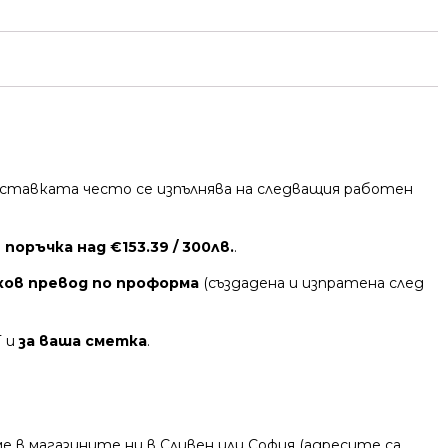
 Доставката често се изпълнява на следващия работен
поръчка над €153.39 / 300лв.
.
ков превод по проформа
(създадена и изпратена след
Т и
за ваша сметка
.
 в магазините ни в Сливен или София (адресите са