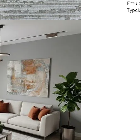
Етик
Турс