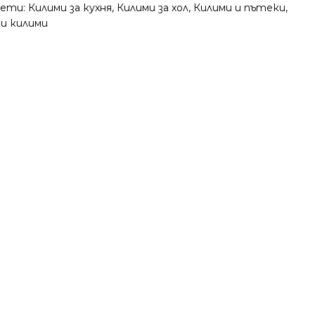
ети:
Килими за кухня
,
Килими за хол
,
Килими и пътеки
,
ки килими