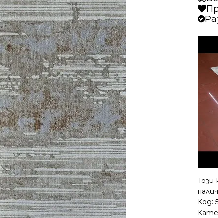
Пр
Ра
Този 
налич
Код:
Кате