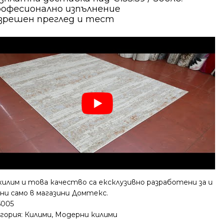
офесионално изпълнение
зрешен преглед и тест
килим и това качество са ексклузивно разработени за и
ни само в магазини Домтекс.
5005
гория:
Килими
,
Модерни килими