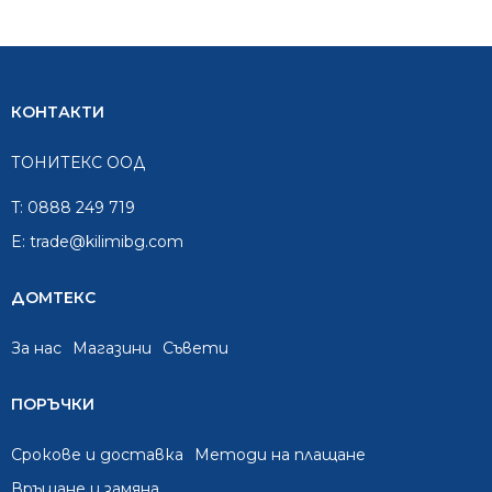
КОНТАКТИ
ТОНИТЕКС ООД
T:
0888 249 719
E:
trade@kilimibg.com
ДОМТЕКС
За нас
Mагазини
Съвети
ПОРЪЧКИ
Срокове и доставка
Методи на плащане
Връщане и замяна