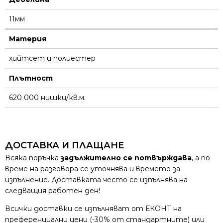
11мм
Материя
хийтсет и полиестeр
Плътност
620 000 нишки/кв.м.
ДОСТАВКА И ПЛАЩАНЕ
Всяка поръчка
задължително се потвърждава
, а по
време на разговора се уточнява и времето за
изпълнение. Доставката често се изпълнява на
следващия работен ден!
Всички доставки се изпълняват от ЕКОНТ на
преференциални цени (-30% от стандартните) или