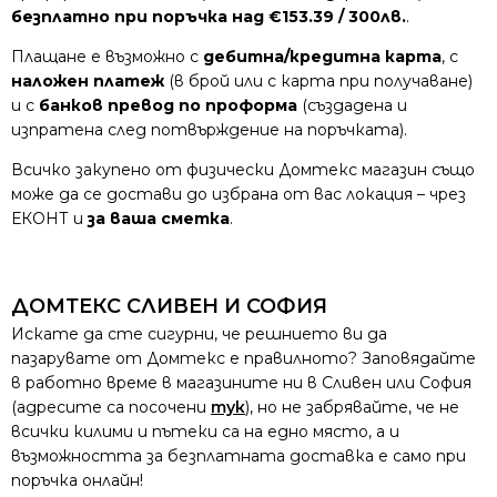
безплатно при поръчка над €153.39 / 300лв.
.
Плащане е възможно с
дебитна/кредитна карта
, с
наложен платеж
(в брой или с карта при получаване)
и с
банков превод по проформа
(създадена и
изпратена след потвърждение на поръчката).
Всичко закупено от физически Домтекс магазин също
може да се достави до избрана от вас локация – чрез
ЕКОНТ и
за ваша сметка
.
ДОМТЕКС СЛИВЕН И СОФИЯ
Искате да сте сигурни, че решнието ви да
пазарувате от Домтекс е правилното? Заповядайте
в работно време в магазините ни в Сливен или София
(адресите са посочени
тук
), но не забрявайте, че не
всички килими и пътеки са на едно място, а и
възможността за безплатната доставка е само при
поръчка онлайн!