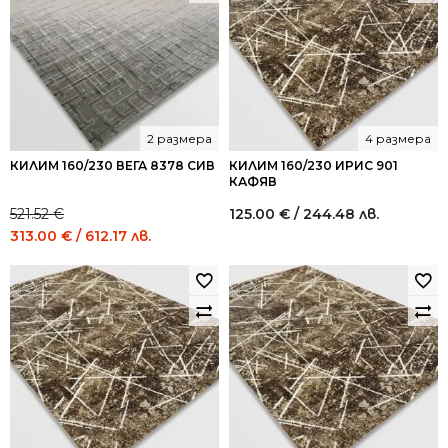
2 размера
4 размера
КИЛИМ 160/230 ВЕГА 8378 СИВ
КИЛИМ 160/230 ИРИС 901
КАФЯВ
521.52
€
125.00
€
/ 244.48 лв.
Original
Current
313.00
€
/ 612.17 лв.
price
price
was:
is:
521.52 €
313.00 €
/
/
1,020.00
612.17
лв..
лв..