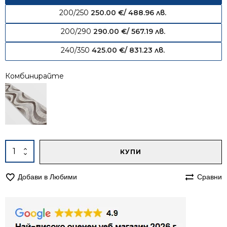
200/250
250.00
€
/ 488.96 лв.
200/290
290.00
€
/ 567.19 лв.
240/350
425.00
€
/ 831.23 лв.
Комбинирайте
Alternative:
количество
КУПИ
за
Килим
Добави в Любими
Сравни
160/230
Лора
963
бежов