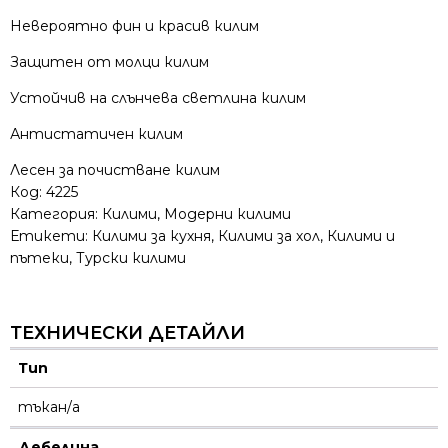
Невероятно фин и красив килим
Защитен от молци килим
Устойчив на слънчева светлина килим
Антистатичен килим
Лесен за почистване килим
Код:
4225
Категория:
Килими
,
Модерни килими
Етикети:
Килими за кухня
,
Килими за хол
,
Килими и
пътеки
,
Турски килими
ТЕХНИЧЕСКИ ДЕТАЙЛИ
Тип
тъкан/а
Дебелина