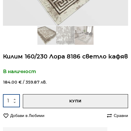
Килим 160/230 Лора 8186 светло кафяв
В наличност
184.00
€
/ 359.87 лв.
Alternative:
количество
КУПИ
за
Килим
Добави в Любими
Сравни
160/230
Лора
8186