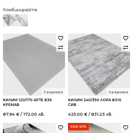
Комбинирайте
3 размера
5 размера
КИЛИМ 120/170 АРТЕ 836
КИЛИМ 240/350 ЛОРА 8010
КРЕМАВ
СИВ
87.94
€
/ 172.00 лв.
425.00
€
/ 831.23 лв.
SALE 40%