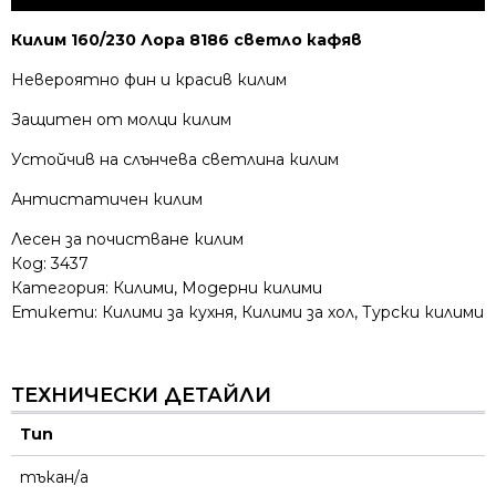
Килим 160/230 Лора 8186 светло кафяв
Невероятно фин и красив килим
Защитен от молци килим
Устойчив на слънчева светлина килим
Антистатичен килим
Лесен за почистване килим
Код:
3437
Категория:
Килими
,
Модерни килими
Етикети:
Килими за кухня
,
Килими за хол
,
Турски килими
ТЕХНИЧЕСКИ ДЕТАЙЛИ
Тип
тъкан/а