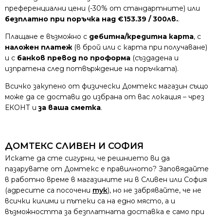
преференциални цени (-30% от стандартните) или
безплатно при поръчка над €153.39 / 300лв.
.
Плащане е възможно с
дебитна/кредитна карта
, с
наложен платеж
(в брой или с карта при получаване)
и с
банков превод по проформа
(създадена и
изпратена след потвърждение на поръчката).
Всичко закупено от физически Домтекс магазин също
може да се достави до избрана от вас локация – чрез
ЕКОНТ и
за ваша сметка
.
ДОМТЕКС СЛИВЕН И СОФИЯ
Искате да сте сигурни, че решнието ви да
пазарувате от Домтекс е правилното? Заповядайте
в работно време в магазините ни в Сливен или София
(адресите са посочени
тук
), но не забрявайте, че не
всички килими и пътеки са на едно място, а и
възможността за безплатната доставка е само при