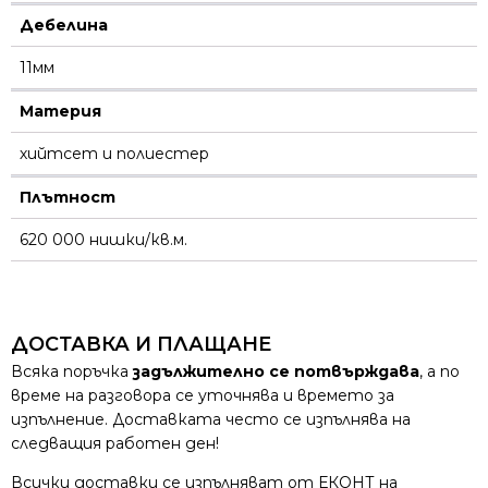
Дебелина
11мм
Материя
хийтсет и полиестeр
Плътност
620 000 нишки/кв.м.
ДОСТАВКА И ПЛАЩАНЕ
Всяка поръчка
задължително се потвърждава
, а по
време на разговора се уточнява и времето за
изпълнение. Доставката често се изпълнява на
следващия работен ден!
Всички доставки се изпълняват от ЕКОНТ на