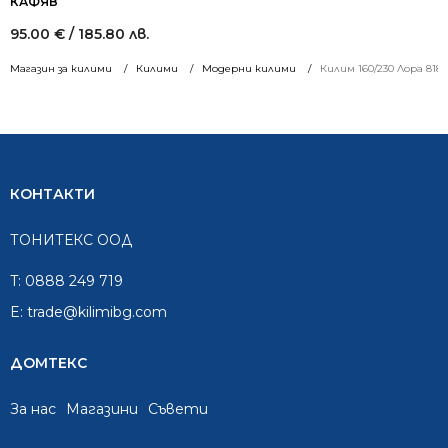
КАФЯВ
95.00
€
/ 185.80 лв.
Магазин за килими
Килими
Модерни килими
Килим 160/230 Лора 818
КОНТАКТИ
ТОНИТЕКС ООД
T:
0888 249 719
E:
trade@kilimibg.com
ДОМТЕКС
За нас
Mагазини
Съвети