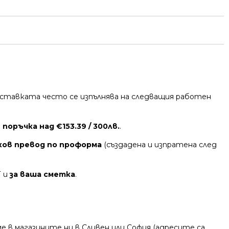
 Доставката често се изпълнява на следващия работен
поръчка над €153.39 / 300лв.
.
ков превод по проформа
(създадена и изпратена след
Т и
за ваша сметка
.
 в магазините ни в Сливен или София (адресите са