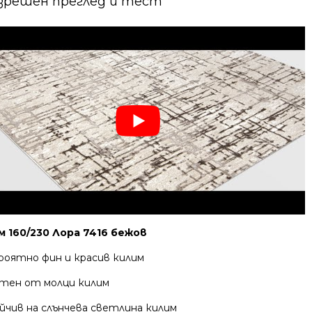
зрешен преглед и тест
м 160/230 Лора 7416 бежов
роятно фин и красив килим
тен от молци килим
йчив на слънчева светлина килим