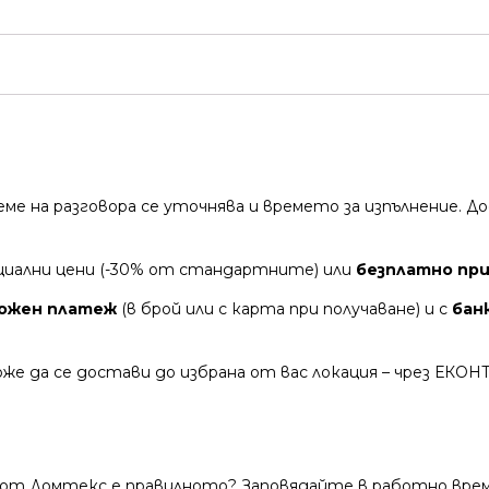
време на разговора се уточнява и времето за изпълнение.
циални цени (-30% от стандартните) или
безплатно при 
ожен платеж
(в брой или с карта при получаване) и с
бан
же да се достави до избрана от вас локация – чрез ЕКОН
 от Домтекс е правилното? Заповядайте в работно време