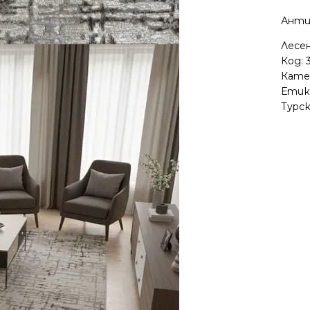
Анти
Лесе
Код:
Кате
Етик
Турс