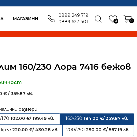
0888 249 719
БА
MАГАЗИНИ
0
0
0889 627 401
лим 160/230 Лора 7416 бежов
личност
00
€
/ 359.87 лв.
налични размери
0/170
102.00
€
/ 199.49 лв.
160/230
184.00
€
/ 359.87 лв.
 кръг
220.00
€
/ 430.28 лв.
200/290
290.00
€
/ 567.19 лв.