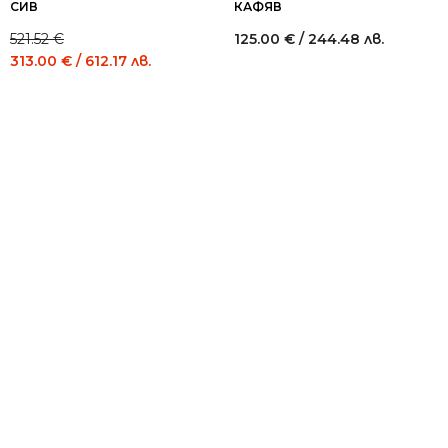
СИВ
КАФЯВ
521.52
€
125.00
€
/ 244.48 лв.
Original
Current
313.00
€
/ 612.17 лв.
price
price
was:
is:
521.52 €
313.00 €
/
/
1,020.00
612.17
лв..
лв..