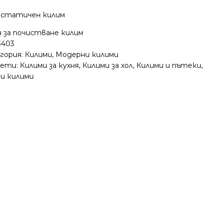
статичен килим
н за почистване килим
3403
гория:
Килими
,
Модерни килими
ети:
Килими за кухня
,
Килими за хол
,
Килими и пътеки
,
ки килими