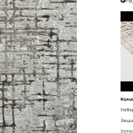
Ра
Кили
Неве
Защи
Усто