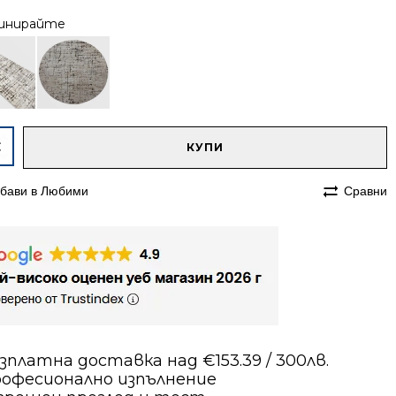
инирайте
native:
чество
КУПИ
им
бави в Любими
Сравни
230
в
зплатна доставка над €153.39 / 300лв.
офесионално изпълнение