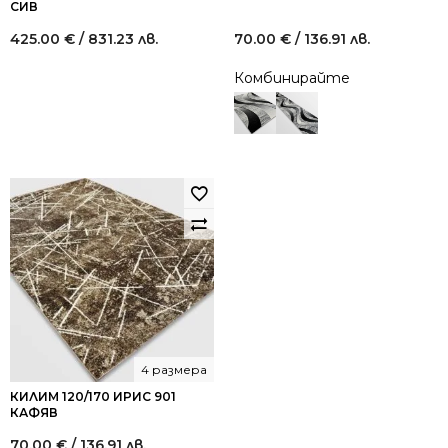
СИВ
425.00
€
/ 831.23 лв.
70.00
€
/ 136.91 лв.
Комбинирайте
4 размера
КИЛИМ 120/170 ИРИС 901
КАФЯВ
70.00
€
/ 136.91 лв.