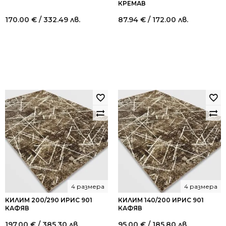
КРЕМАВ
170.00
€
/ 332.49 лв.
87.94
€
/ 172.00 лв.
4 размера
4 размера
КИЛИМ 200/290 ИРИС 901
КИЛИМ 140/200 ИРИС 901
КАФЯВ
КАФЯВ
197.00
€
/ 385.30 лв.
95.00
€
/ 185.80 лв.