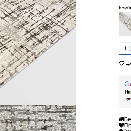
Комб
Alter
коли
за
Кил
До
160/
Лора
7416
бежо
Бе
Пр