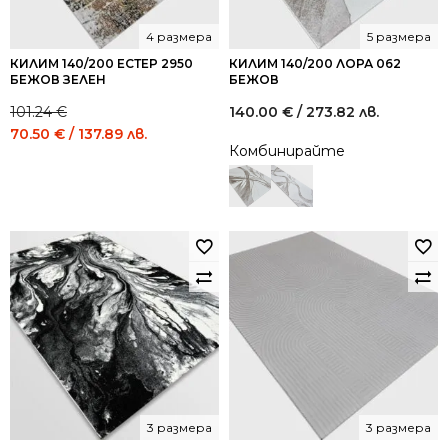
4 размера
5 размера
КИЛИМ 140/200 ЕСТЕР 2950
КИЛИМ 140/200 ЛОРА 062
БЕЖОВ ЗЕЛЕН
БЕЖОВ
101.24
€
140.00
€
/ 273.82 лв.
Original
Current
70.50
€
/ 137.89 лв.
Комбинирайте
price
price
was:
is:
101.24 €
70.50 €
/
/
198.01
137.89
лв..
лв..
3 размера
3 размера