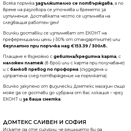
Всяка поръчка
задължително се потвърждава
, а по
време на разговора се уточнява и времето за
изпълнение. Доставката често се изпълнява на
следващия работен ден!
Всички доставки се изпълняват от ЕКОНТ на
преференциални цени (-30% от стандартните) или
безплатно при поръчка над €153.39 / 300лв.
.
Плащане е възможно с
дебитна/кредитна карта
, с
наложен платеж
(в брой или с карта при получаване)
и с
банков превод по проформа
(създадена и
изпратена след потвърждение на поръчката).
Всичко закупено от физически Домтекс магазин също
може да се достави до избрана от вас локация – чрез
ЕКОНТ и
за ваша сметка
.
ДОМТЕКС СЛИВЕН И СОФИЯ
Искате да сте сигурни, че решнието ви да