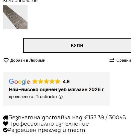
Комбинирайте
Alternative:
количество
КУПИ
за
Килим
Добави в Любими
Сравни
140/200
Санти
0794
кафяв
Безплатна доставка над €153.39 / 300лв.
Професионално изпълнение
Разрешен преглед и тест