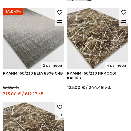
SALE 40%
2 размера
4 размера
КИЛИМ 160/230 ВЕГА 8378 СИВ
КИЛИМ 160/230 ИРИС 901
КАФЯВ
521.52
€
125.00
€
/ 244.48 лв.
Original
Current
313.00
€
/ 612.17 лв.
price
price
was:
is:
521.52 €
313.00 €
/
/
1,020.00
612.17
лв..
лв..