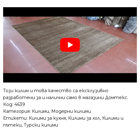
Този килим и това качество са ексклузивно
разработени за и налични само в магазини Домтекс.
Код:
4639
Категория:
Килими
,
Модерни килими
Етикети:
Килими за кухня
,
Килими за хол
,
Килими и
пътеки
,
Турски килими