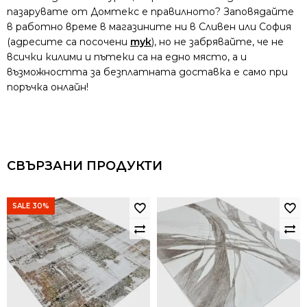
пазарувате от Домтекс е правилното? Заповядайте
в работно време в магазините ни в Сливен или София
(адресите са посочени
тук
), но не забрявайте, че не
всички килими и пътеки са на едно място, а и
възможността за безплатната доставка е само при
поръчка онлайн!
СВЪРЗАНИ ПРОДУКТИ
SALE 30%