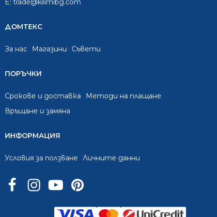
E:
trade@kilimibg.com
ДОМТЕКС
За нас
Mагазини
Съвети
ПОРЪЧКИ
Срокове и доставка
Методи на плащане
Връщане и замяна
ИНФОРМАЦИЯ
Условия за ползване
Личните данни