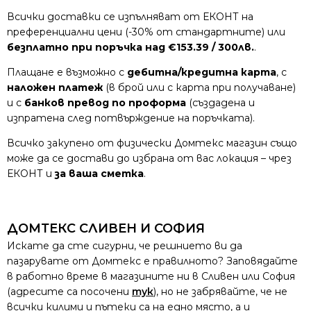
Всички доставки се изпълняват от ЕКОНТ на
преференциални цени (-30% от стандартните) или
безплатно при поръчка над €153.39 / 300лв.
.
Плащане е възможно с
дебитна/кредитна карта
, с
наложен платеж
(в брой или с карта при получаване)
и с
банков превод по проформа
(създадена и
изпратена след потвърждение на поръчката).
Всичко закупено от физически Домтекс магазин също
може да се достави до избрана от вас локация – чрез
ЕКОНТ и
за ваша сметка
.
ДОМТЕКС СЛИВЕН И СОФИЯ
Искате да сте сигурни, че решнието ви да
пазарувате от Домтекс е правилното? Заповядайте
в работно време в магазините ни в Сливен или София
(адресите са посочени
тук
), но не забрявайте, че не
всички килими и пътеки са на едно място, а и