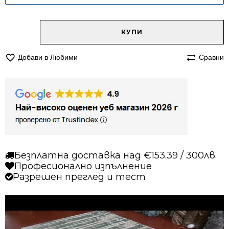
Alternative:
количество
КУПИ
за
Килим
Добави в Любими
Сравни
140/200
Ринг
743
бежов
зелен
Безплатна доставка над €153.39 / 300лв.
Професионално изпълнение
Разрешен преглед и тест