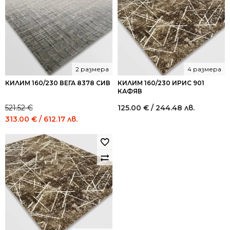
2 размера
4 размера
КИЛИМ 160/230 ВЕГА 8378 СИВ
КИЛИМ 160/230 ИРИС 901
КАФЯВ
521.52
€
125.00
€
/ 244.48 лв.
Original
Current
313.00
€
/ 612.17 лв.
price
price
was:
is:
521.52 €
313.00 €
/
/
1,020.00
612.17
лв..
лв..