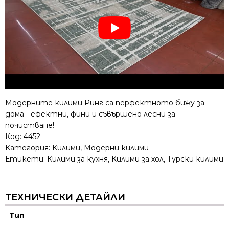
Модерните килими Ринг са перфектното бижу за
дома - ефектни, фини и съвършено лесни за
почистване!
Код:
4452
Категория:
Килими
,
Модерни килими
Етикети:
Килими за кухня
,
Килими за хол
,
Турски килими
ТЕХНИЧЕСКИ ДЕТАЙЛИ
Тип