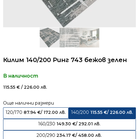
Килим 140/200 Ринг 743 бежов зелен
В наличност
115.55
€
/ 226.00 лв.
Още налични размери
120/170
87.94
€
/ 172.00 лв.
140/200
115.55
€
/ 226.00 лв.
160/230
149.30
€
/ 292.01 лв.
200/290
234.17
€
/ 458.00 лв.