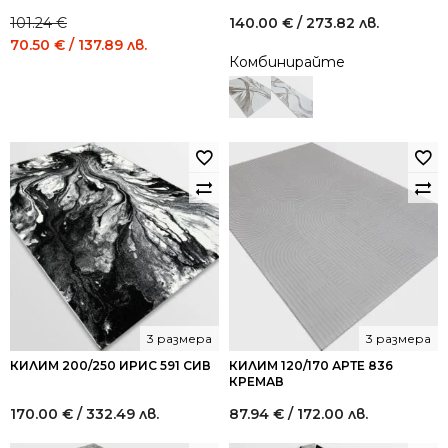
101.24
€
140.00
€
/ 273.82 лв.
Original
Current
70.50
€
/ 137.89 лв.
Комбинирайте
price
price
was:
is:
101.24 €
70.50 €
/
/
198.01
137.89
лв..
лв..
3 размера
3 размера
КИЛИМ 200/250 ИРИС 591 СИВ
КИЛИМ 120/170 АРТЕ 836
КРЕМАВ
170.00
€
/ 332.49 лв.
87.94
€
/ 172.00 лв.