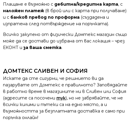
Плащане е възможно с
дебитна/кредитна карта
, с
наложен платеж
(в брой или с карта при получаване)
и с
банков превод по проформа
(създадена и
изпратена след потвърждение на поръчката).
Всичко закупено от физически Домтекс магазин също
може да се достави до избрана от вас локация – чрез
ЕКОНТ и
за ваша сметка
.
ДОМТЕКС СЛИВЕН И СОФИЯ
Искате да сте сигурни, че решнието ви да
пазарувате от Домтекс е правилното? Заповядайте
в работно време в магазините ни в Сливен или София
(адресите са посочени
тук
), но не забрявайте, че не
всички килими и пътеки са на едно място, а и
възможността за безплатната доставка е само при
поръчка онлайн!