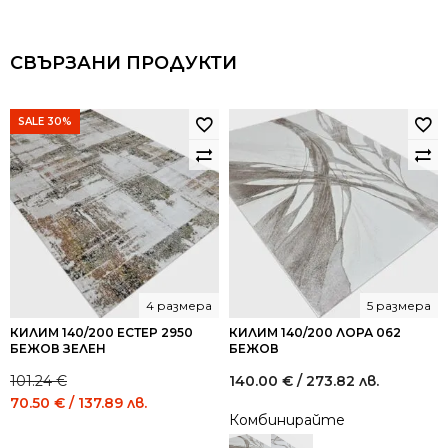
СВЪРЗАНИ ПРОДУКТИ
SALE 30%
4 размера
5 размера
КИЛИМ 140/200 ЕСТЕР 2950
КИЛИМ 140/200 ЛОРА 062
БЕЖОВ ЗЕЛЕН
БЕЖОВ
101.24
€
140.00
€
/ 273.82 лв.
Original
Current
70.50
€
/ 137.89 лв.
Комбинирайте
price
price
was:
is: