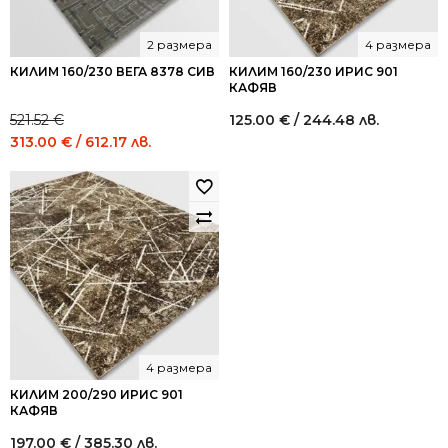
2 размера
4 размера
КИЛИМ 160/230 ВЕГА 8378 СИВ
КИЛИМ 160/230 ИРИС 901
КАФЯВ
521.52
€
125.00
€
/ 244.48 лв.
Original
Current
313.00
€
/ 612.17 лв.
price
price
was:
is:
521.52 €
313.00 €
/
/
1,020.00
612.17
лв..
лв..
4 размера
КИЛИМ 200/290 ИРИС 901
КАФЯВ
197.00
€
/ 385.30 лв.