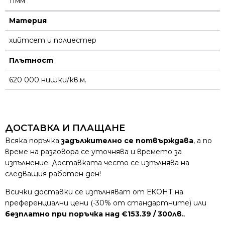
11мм
Материя
хийтсет и полиестeр
Плътност
620 000 нишки/кв.м.
ДОСТАВКА И ПЛАЩАНЕ
Всяка поръчка
задължително се потвърждава
, а по
време на разговора се уточнява и времето за
изпълнение. Доставката често се изпълнява на
следващия работен ден!
Всички доставки се изпълняват от ЕКОНТ на
преференциални цени (-30% от стандартните) или
безплатно при поръчка над €153.39 / 300лв.
.