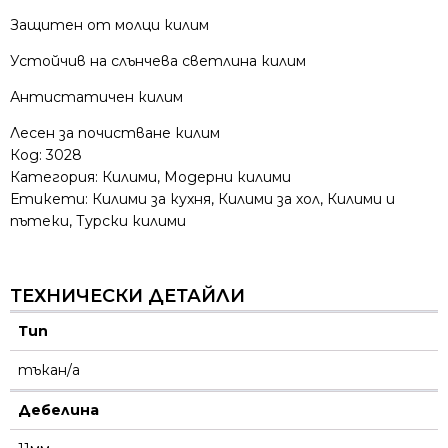
Защитен от молци килим
Устойчив на слънчева светлина килим
Антистатичен килим
Лесен за почистване килим
Код:
3028
Категория:
Килими
,
Модерни килими
Етикети:
Килими за кухня
,
Килими за хол
,
Килими и
пътеки
,
Турски килими
ТЕХНИЧЕСКИ ДЕТАЙЛИ
Тип
тъкан/а
Дебелина