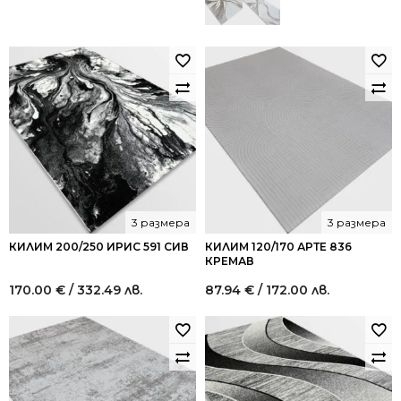
101.24 €
70.50 €
/
/
198.01
137.89
лв..
лв..
3 размера
3 размера
КИЛИМ 200/250 ИРИС 591 СИВ
КИЛИМ 120/170 АРТЕ 836
КРЕМАВ
170.00
€
/ 332.49 лв.
87.94
€
/ 172.00 лв.