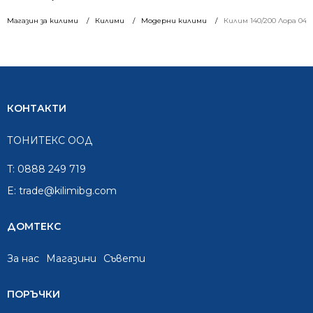
Магазин за килими
Килими
Модерни килими
Килим 140/200 Лора 041
КОНТАКТИ
ТОНИТЕКС ООД
T:
0888 249 719
E:
trade@kilimibg.com
ДОМТЕКС
За нас
Mагазини
Съвети
ПОРЪЧКИ