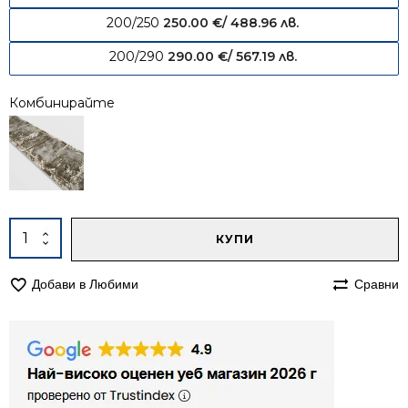
200/250
250.00
€
/ 488.96 лв.
200/290
290.00
€
/ 567.19 лв.
Комбинирайте
Alternative:
количество
КУПИ
за
Килим
Добави в Любими
Сравни
140/200
Лора
041
бежов