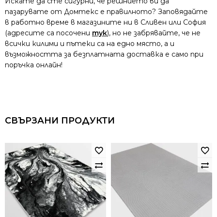
Искате да сте сигурни, че решнието ви да
пазарувате от Домтекс е правилното? Заповядайте
в работно време в магазините ни в Сливен или София
(адресите са посочени
тук
), но не забрявайте, че не
всички килими и пътеки са на едно място, а и
възможността за безплатната доставка е само при
поръчка онлайн!
СВЪРЗАНИ ПРОДУКТИ