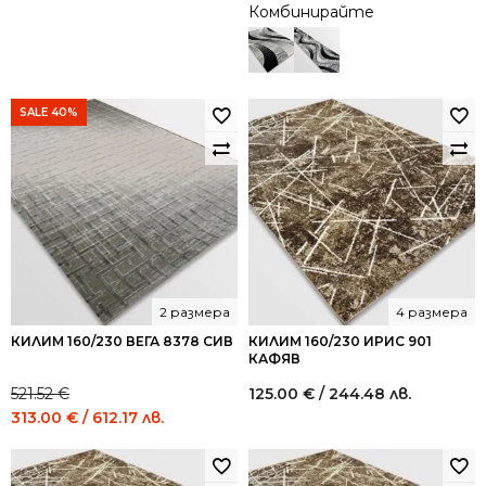
Комбинирайте
SALE 40%
2 размера
4 размера
КИЛИМ 160/230 ВЕГА 8378 СИВ
КИЛИМ 160/230 ИРИС 901
КАФЯВ
521.52
€
125.00
€
/ 244.48 лв.
Original
Current
313.00
€
/ 612.17 лв.
price
price
was:
is:
521.52 €
313.00 €