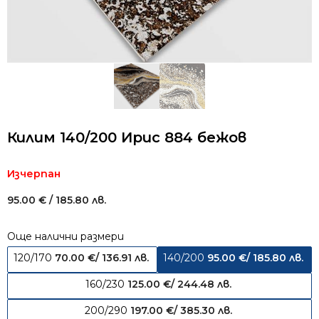
Килим 140/200 Ирис 884 бежов
Изчерпан
95.00
€
/ 185.80 лв.
Още налични размери
120/170
70.00
€
/ 136.91 лв.
140/200
95.00
€
/ 185.80 лв.
160/230
125.00
€
/ 244.48 лв.
200/290
197.00
€
/ 385.30 лв.