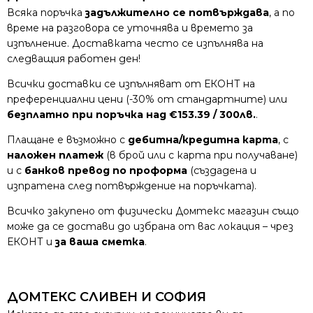
Всяка поръчка
задължително се потвърждава
, а по
време на разговора се уточнява и времето за
изпълнение. Доставката често се изпълнява на
следващия работен ден!
Всички доставки се изпълняват от ЕКОНТ на
преференциални цени (-30% от стандартните) или
безплатно при поръчка над €153.39 / 300лв.
.
Плащане е възможно с
дебитна/кредитна карта
, с
наложен платеж
(в брой или с карта при получаване)
и с
банков превод по проформа
(създадена и
изпратена след потвърждение на поръчката).
Всичко закупено от физически Домтекс магазин също
може да се достави до избрана от вас локация – чрез
ЕКОНТ и
за ваша сметка
.
ДОМТЕКС СЛИВЕН И СОФИЯ