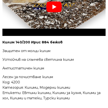
Килим 140/200 Ирис 884 бежов
Защитен от молци килим
Устойчив на слънчева светлина килим
Антистатичен килим
Лесен за почистване килим
Код:
4200
Категория:
Килими
,
Модерни килими
Етикети:
Евтини килими
,
Килими за кухня
,
Килими за
хол
,
Килими и пътеки
,
Турски килими