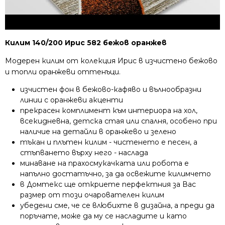
Килим 140/200 Ирис 582 бежов оранжев
Модерен килим от колекция Ирис в изчистено бежово
и топли оранжеви оттенъци.
изчистен фон в бежово-кафяво и вълнообразни
линии с оранжеви акценти
прекрасен комплимент към интериора на хол,
всекидневна, детска стая или спалня, особено при
наличие на детайли в оранжево и зелено
тъкан и плътен килим - чистенето е песен, а
стъпването върху него - наслада
минаване на прахосмукачката или робота е
напълно достатъчно, за да освежите килимчето
в Домтекс ще откриете перфектния за Вас
размер от този очарователен килим
убедени сме, че се влюбихте в дизайна, а преди да
поръчате, може да му се насладите и като