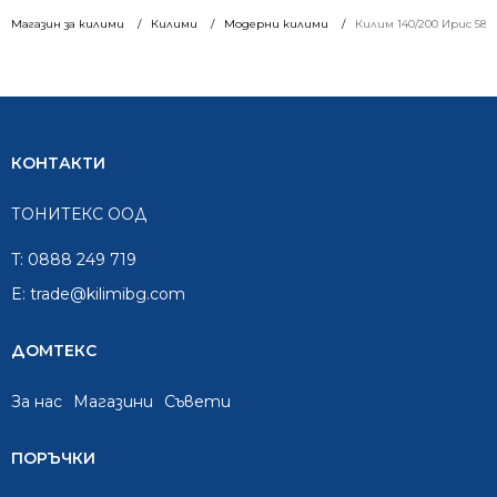
price
price
Магазин за килими
Килими
Модерни килими
Килим 140/200 Ирис 58
was:
is:
521.52 €.
313.00 €.
КОНТАКТИ
ТОНИТЕКС ООД
T:
0888 249 719
E:
trade@kilimibg.com
ДОМТЕКС
За нас
Mагазини
Съвети
ПОРЪЧКИ