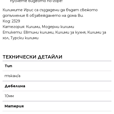
пуснете видеото по-горе!
Килимите Ирис са създадени да бъдат свежото
допълнение в обзавеждането на дома Ви.
Код:
2329
Категория:
Килими
,
Модерни килими
Етикети:
Евтини килими
,
Килими за кухня
,
Килими за
хол
,
Турски килими
ТЕХНИЧЕСКИ ДЕТАЙЛИ
Тип
тъкан/а
Дебелина
10мм
Материя