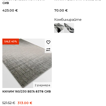
СИВ
425.00
€
70.00
€
Комбинирайте
SALE 40%
2 размера
КИЛИМ 160/230 ВЕГА 8378 СИВ
Original
Current
521.52
€
313.00
€