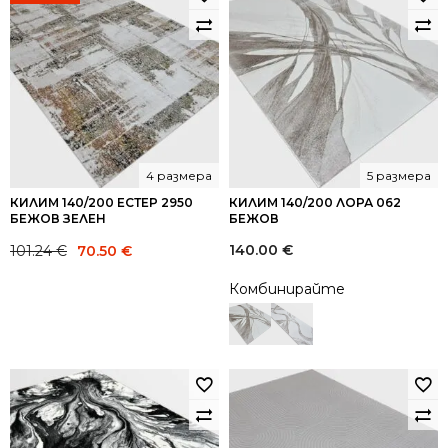
4 размера
5 размера
КИЛИМ 140/200 ЕСТЕР 2950
КИЛИМ 140/200 ЛОРА 062
БЕЖОВ ЗЕЛЕН
БЕЖОВ
Original
Current
140.00
€
101.24
€
70.50
€
price
price
Комбинирайте
was:
is:
101.24 €.
70.50 €.