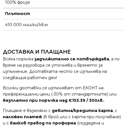
100% фризе
Плътност
410 000 нишки/кв.м.
ДОСТАВКА И ПЛАЩАНЕ
Всяка поръчка
задължително се потвърждава
, а по
време на разговора се уточнява и времето за
изпълнение. Доставката често се изпълнява на
следващия работен ден!
Всички доставки се изпълняват от ЕКОНТ на
преференциални цени (-30% от стандартните) или
безплатно при поръчка над €153.39 / 300лв.
.
Плащане е възможно с
дебитна/кредитна карта
, с
наложен платеж
(в брой или с карта при получаване)
и с
банков превод по проформа
(създадена и