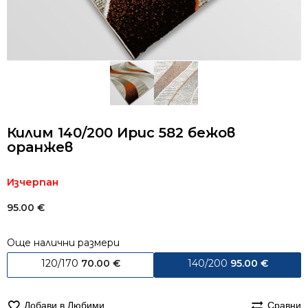
Килим 140/200 Ирис 582 бежов
оранжев
Изчерпан
95.00
€
Още налични размери
120/170
70.00
€
140/200
95.00
€
Добави в Любими
Сравни