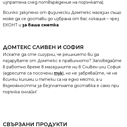
изпратена след потвърждение на поръчката).
Всичко закупено от физически Домтекс магазин също
може да се достави до избрана от вас локация – чрез
ЕКОНТ и
за ваша сметка
.
ДОМТЕКС СЛИВЕН И СОФИЯ
Искате да сте сигурни, че решнието ви да
пазарувате от Домтекс е правилното? Заповядайте
в работно време в магазините ни в Сливен или София
(адресите са посочени
тук
), но не забрявайте, че не
всички килими и пътеки са на едно място, а и
възможността за безплатната доставка е само при
поръчка онлайн!
СВЪРЗАНИ ПРОДУКТИ