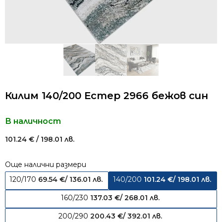
Килим 140/200 Естер 2966 бежов син
В наличност
101.24
€
/ 198.01 лв.
Още налични размери
120/170
69.54
€
/ 136.01 лв.
140/200
101.24
€
/ 198.01 лв.
160/230
137.03
€
/ 268.01 лв.
200/290
200.43
€
/ 392.01 лв.