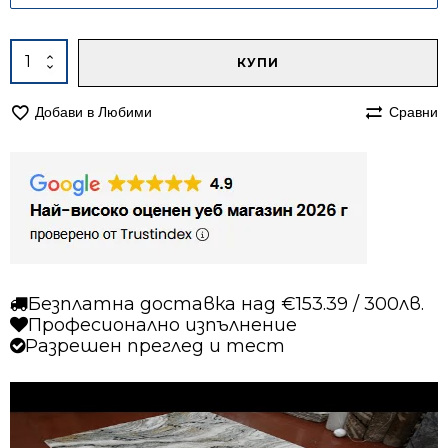
Alternative:
количество
КУПИ
за
Килим
Добави в Любими
Сравни
140/200
Естер
2966
бежов
син
Безплатна доставка над €153.39 / 300лв.
Професионално изпълнение
Разрешен преглед и тест