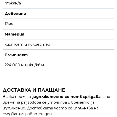
тъкан/а
Дебелина
12мм
Материя
хийтсет и полиестeр
Плътност
224 000 нишки/кв.м
ДОСТАВКА И ПЛАЩАНЕ
Всяка поръчка
задължително се потвърждава
, а по
време на разговора се уточнява и времето за
изпълнение. Доставката често се изпълнява на
следващия работен ден!