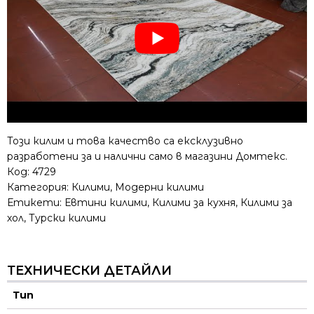
Този килим и това качество са ексклузивно
разработени за и налични само в магазини Домтекс.
Код:
4729
Категория:
Килими
,
Модерни килими
Етикети:
Евтини килими
,
Килими за кухня
,
Килими за
хол
,
Турски килими
ТЕХНИЧЕСКИ ДЕТАЙЛИ
Тип