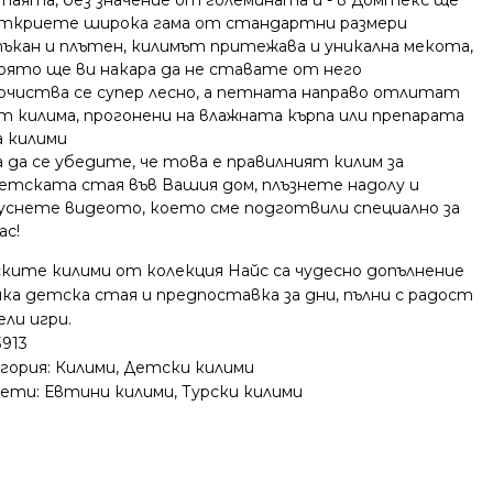
ткриете широка гама от стандартни размери
ъкан и плътен, килимът притежава и уникална мекота,
оято ще ви накара да не ставате от него
очиства се супер лесно, а петната направо отлитат
т килима, прогонени на влажната кърпа или препарата
а килими
а да се убедите, че това е правилният килим за
етската стая във Вашия дом, плъзнете надолу и
уснете видеото, което сме подготвили специално за
ас!
ките килими от колекция Найс са чудесно допълнение
яка детска стая и предпоставка за дни, пълни с радост
ели игри.
3913
гория:
Килими
,
Детски килими
ети:
Евтини килими
,
Турски килими