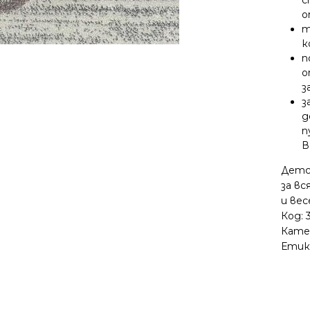
о
т
к
п
о
з
з
д
п
В
Детс
за вс
и вес
Код:
Кате
Етик