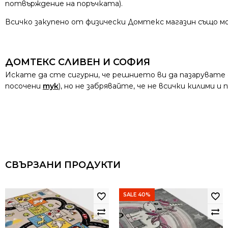
потвърждение на поръчката).
Всичко закупено от физически Домтекс магазин също мо
ДОМТЕКС СЛИВЕН И СОФИЯ
Искате да сте сигурни, че решнието ви да пазарувате
посочени
тук
), но не забрявайте, че не всички килими 
СВЪРЗАНИ ПРОДУКТИ
SALE 40%