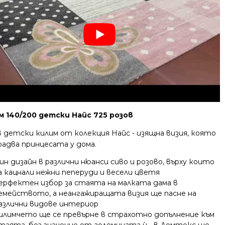
м 140/200 детски Найс 725 розов
 детски килим от колекция Найс - изящна визия, която
радва принцесата у дома.
ин дизайн в различни нюанси сиво и розово, върху които
а кацнали нежни пеперуди и весели цветя
ерфектен избор за стаята на малката дама в
емейството, а неангажиращата визия ще пасне на
азлични видове интериор
илимчето ще се превърне в страхотно допълнение към
таята, без значение от големината ѝ - в Домтекс ще