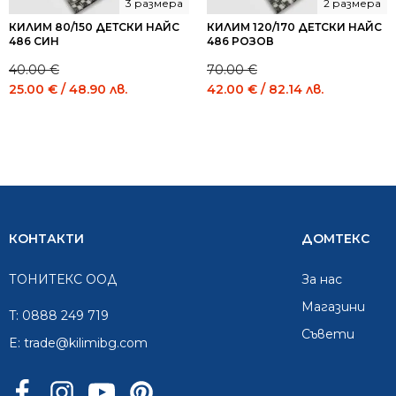
3 размера
2 размера
КИЛИМ 80/150 ДЕТСКИ НАЙС
КИЛИМ 120/170 ДЕТСКИ НАЙС
486 СИН
486 РОЗОВ
40.00
€
70.00
€
Original
Current
Original
Current
25.00
€
/ 48.90 лв.
42.00
€
/ 82.14 лв.
price
price
price
price
was:
is:
was:
is:
40.00 €
25.00 €
70.00 €
42.00 €
/
/
/
/
78.23
48.90
136.91
82.14
лв..
лв..
лв..
лв..
КОНТАКТИ
ДОМТЕКС
ТОНИТЕКС ООД
За нас
Mагазини
T:
0888 249 719
Съвети
E:
trade@kilimibg.com