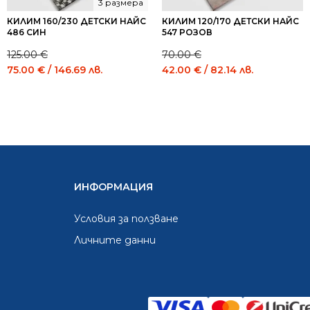
3 размера
КИЛИМ 160/230 ДЕТСКИ НАЙС
КИЛИМ 120/170 ДЕТСКИ НАЙС
486 СИН
547 РОЗОВ
125.00
€
70.00
€
Original
Current
Original
Current
75.00
€
/ 146.69 лв.
42.00
€
/ 82.14 лв.
price
price
price
price
was:
is:
was:
is:
125.00 €
75.00 €
70.00 €
42.00 €
/
/
/
/
244.48
146.69
136.91
82.14
лв..
лв..
лв..
лв..
ИНФОРМАЦИЯ
Условия за ползване
Личните данни