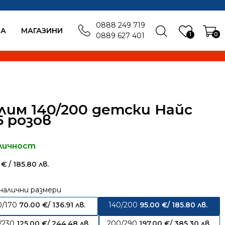
0888 249 719
БА
MАГАЗИНИ
1
0
0889 627 401
лим 140/200 детски Найс
5 розов
личност
0
€
/ 185.80 лв.
налични размери
0/170
70.00
€
/ 136.91 лв.
140/200
95.00
€
/ 185.80 лв.
/230
125.00
€
/ 244.48 лв.
200/290
197.00
€
/ 385.30 лв.