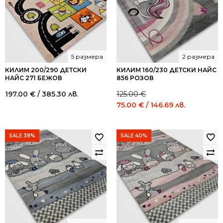
5 размера
2 размера
КИЛИМ 200/290 ДЕТСКИ
КИЛИМ 160/230 ДЕТСКИ НАЙС
НАЙС 271 БЕЖОВ
856 РОЗОВ
197.00
€
/ 385.30 лв.
125.00
€
Original
Current
75.00
€
/ 146.69 лв.
price
price
was:
is:
125.00 €
75.00 €
SALE 38%
SALE 40%
/
/
244.48
146.69
лв..
лв..