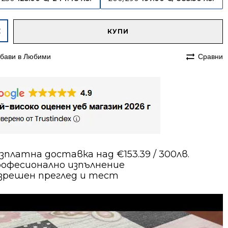
native:
чество
КУПИ
им
бави в Любими
Сравни
200
ски
с
в
зплатна доставка над €153.39 / 300лв.
офесионално изпълнение
зрешен преглед и тест