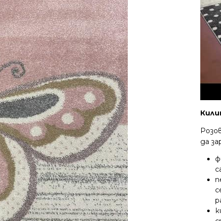
Кили
Розов
да за
ф
с
п
с
р
к
с