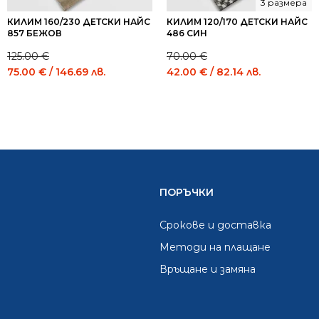
3 размера
КИЛИМ 160/230 ДЕТСКИ НАЙС
КИЛИМ 120/170 ДЕТСКИ НАЙС
857 БЕЖОВ
486 СИН
125.00
€
70.00
€
Original
Current
Original
Current
75.00
€
/ 146.69 лв.
42.00
€
/ 82.14 лв.
price
price
price
price
was:
is:
was:
is:
125.00 €
75.00 €
70.00 €
42.00 €
/
/
/
/
244.48
146.69
136.91
82.14
лв..
лв..
лв..
лв..
ПОРЪЧКИ
Срокове и доставка
Методи на плащане
Връщане и замяна