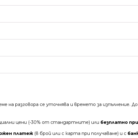
време на разговора се уточнява и времето за изпълнение.
циални цени (-30% от стандартните) или
безплатно при 
ожен платеж
(в брой или с карта при получаване) и с
бан