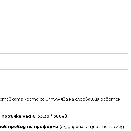
 Доставката често се изпълнява на следващия работен
поръчка над €153.39 / 300лв.
.
ков превод по проформа
(създадена и изпратена след