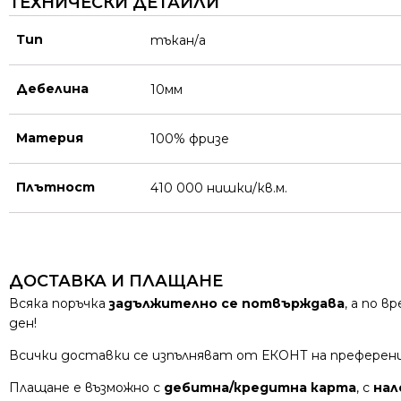
ТЕХНИЧЕСКИ ДЕТАЙЛИ
Тип
тъкан/а
Дебелина
10мм
Материя
100% фризе
Плътност
410 000 нишки/кв.м.
ДОСТАВКА И ПЛАЩАНЕ
Всяка поръчка
задължително се потвърждава
, а по 
ден!
Всички доставки се изпълняват от ЕКОНТ на преферен
Плащане е възможно с
дебитна/кредитна карта
, с
нал