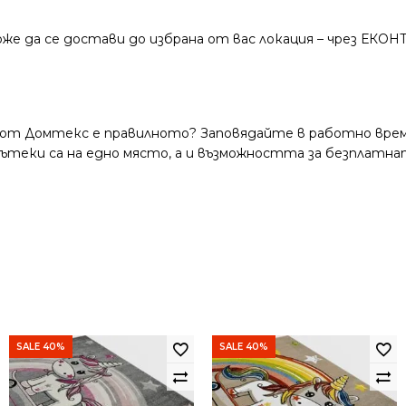
же да се достави до избрана от вас локация – чрез ЕКОН
 от Домтекс е правилното? Заповядайте в работно време
и пътеки са на едно място, а и възможността за безплатна
SALE 40%
SALE 40%