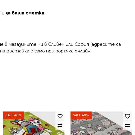
Т и
за ваша сметка
.
 в магазините ни в Сливен или София (адресите са
та доставка е само при поръчка онлайн!
SALE 40%
SALE 40%