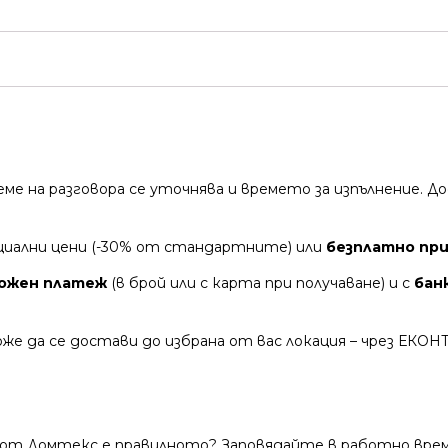
време на разговора се уточнява и времето за изпълнение.
циални цени (-30% от стандартните) или
безплатно при 
ожен платеж
(в брой или с карта при получаване) и с
бан
же да се достави до избрана от вас локация – чрез ЕКОН
 от Домтекс е правилното? Заповядайте в работно време