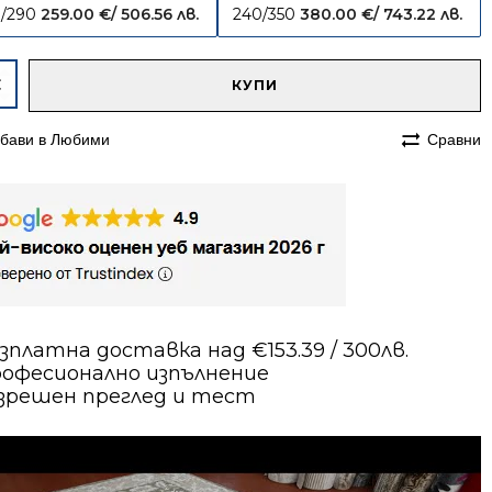
/290
259.00
€
/ 506.56 лв.
240/350
380.00
€
/ 743.22 лв.
native:
чество
КУПИ
им
бави в Любими
Сравни
70
а
н
зплатна доставка над €153.39 / 300лв.
офесионално изпълнение
зрешен преглед и тест