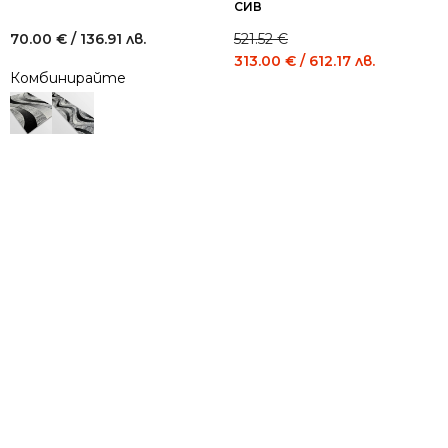
СИВ
70.00
€
/ 136.91 лв.
521.52
€
Original
Current
313.00
€
/ 612.17 лв.
Комбинирайте
price
price
was:
is:
521.52 €
313.00 €
/
/
1,020.00
612.17
лв..
лв..