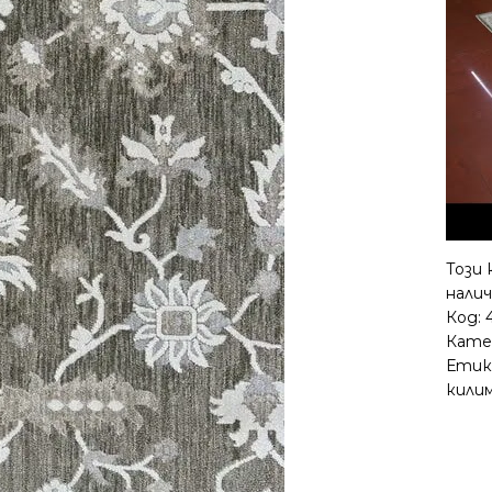
Този 
налич
Код:
Кате
Етик
кили