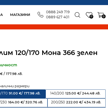
0888 249 719
БА
MАГАЗИНИ
0
0
0889 627 401
лим 120/170 Мона 366 зелен
личност
0
€
/ 177.98 лв.
налични размери
0/170
91.00
€
/ 177.98 лв.
140/200
125.00
€
/ 244.48 лв.
/230
164.00
€
/ 320.76 лв.
200/250
222.00
€
/ 434.19 лв.