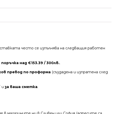
 Доставката често се изпълнява на следващия работен
поръчка над €153.39 / 300лв.
.
ков превод по проформа
(създадена и изпратена след
Т и
за ваша сметка
.
 в магазините ни в Сливен или София (адресите са