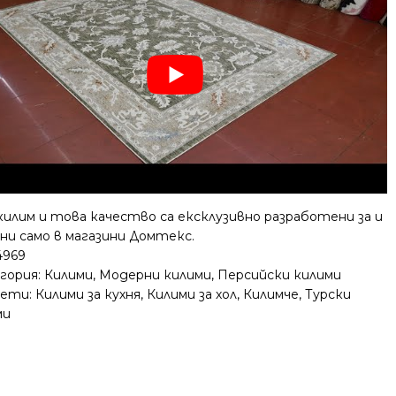
килим и това качество са ексклузивно разработени за и
ни само в магазини Домтекс.
4969
гория:
Килими
,
Модерни килими
,
Персийски килими
ети:
Килими за кухня
,
Килими за хол
,
Килимче
,
Турски
ми