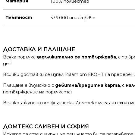
Материя
100% полиестер
Плътност
576 000 нишки/кв.м.
ДОСТАВКА И ПЛАЩАНЕ
Всяка поръчка
задължително се потвърждава
, а по 
ден!
Всички доставки се изпълняват от ЕКОНТ на преферен
Плащане е възможно с
дебитна/кредитна карта
, с
нал
потвърждение на поръчката).
Всичко закупено от физически Домтекс магазин също мо
ДОМТЕКС СЛИВЕН И СОФИЯ
Искате да сте сигурни, че решнието ви да пазарувате