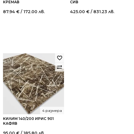
КРЕМАВ
СИВ
87.94
€
/ 172.00 лв.
425.00
€
/ 831.23 лв.
4 размера
КИЛИМ 140/200 ИРИС 901
КАФЯВ
95.00
€
/ 185.80 лв.