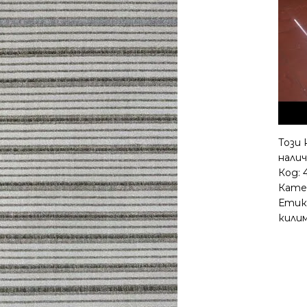
Този 
налич
Код:
Кате
Етик
кили