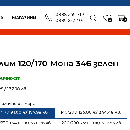
0888 249 719
БА
MАГАЗИНИ
0
0
0889 627 401
лим 120/170 Мона 346 зелен
личност
0
€
/ 177.98 лв.
налични размери
0/170
91.00
€
/ 177.98 лв.
140/200
125.00
€
/ 244.48 лв.
/230
164.00
€
/ 320.76 лв.
200/290
259.00
€
/ 506.56 лв.