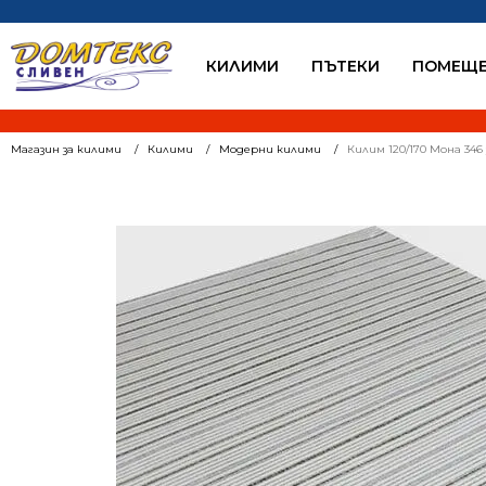
КИЛИМИ
ПЪТЕКИ
ПОМЕЩЕ
Магазин за килими
Килими
Модерни килими
Килим 120/170 Мона 346