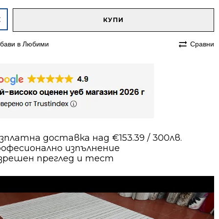
native:
чество
КУПИ
им
бави в Любими
Сравни
70
а
н
зплатна доставка над €153.39 / 300лв.
офесионално изпълнение
зрешен преглед и тест