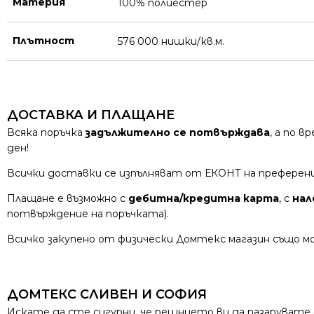
Материя
100% полиестер
Плътност
576 000 нишки/кв.м.
ДОСТАВКА И ПЛАЩАНЕ
Всяка поръчка
задължително се потвърждава
, а по 
ден!
Всички доставки се изпълняват от ЕКОНТ на преферен
Плащане е възможно с
дебитна/кредитна карта
, с
нал
потвърждение на поръчката).
Всичко закупено от физически Домтекс магазин също мо
ДОМТЕКС СЛИВЕН И СОФИЯ
Искате да сте сигурни, че решнието ви да пазарувате