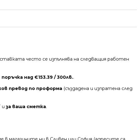
 Доставката често се изпълнява на следващия работен
поръчка над €153.39 / 300лв.
.
ков превод по проформа
(създадена и изпратена след
Т и
за ваша сметка
.
 в магазините ни в Сливен или София (адресите са