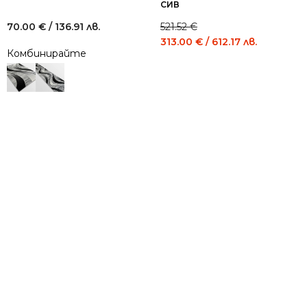
СИВ
70.00
€
/ 136.91 лв.
521.52
€
Original
Current
313.00
€
/ 612.17 лв.
Комбинирайте
price
price
was:
is:
521.52 €
313.00 €
/
/
1,020.00
612.17
лв..
лв..