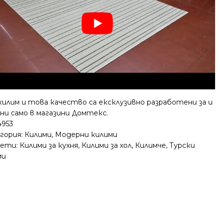
килим и това качество са ексклузивно разработени за и
ни само в магазини Домтекс.
4953
гория:
Килими
,
Модерни килими
ети:
Килими за кухня
,
Килими за хол
,
Килимче
,
Турски
ми