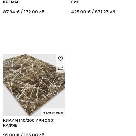
КРЕМАВ
СИВ
87.94
€
/ 172.00 лв.
425.00
€
/ 831.23 лв.
4 размера
КИЛИМ 140/200 ИРИС 901
КАФЯВ
95.00
€
/ 185.80 лв.