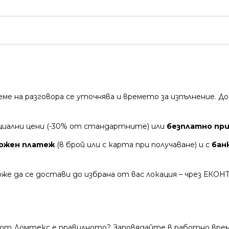
време на разговора се уточнява и времето за изпълнение.
циални цени (-30% от стандартните) или
безплатно при 
ожен платеж
(в брой или с карта при получаване) и с
бан
же да се достави до избрана от вас локация – чрез ЕКОН
 от Домтекс е правилното? Заповядайте в работно време