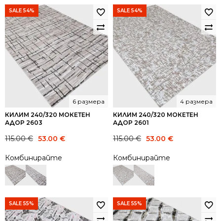
SALE 54%
SALE 54%
6 размера
4 размера
КИЛИМ 240/320 МОКЕТЕН
КИЛИМ 240/320 МОКЕТЕН
АДОР 2603
АДОР 2601
Original
Current
Original
Current
115.00
€
53.00
€
115.00
€
53.00
€
price
price
price
price
Комбинирайте
Комбинирайте
was:
is:
was:
is:
115.00 €.
53.00 €.
115.00 €.
53.00 €.
SALE 55%
SALE 55%