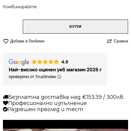
Комбинирайте
Alternative:
количество
КУПИ
за
Килим
Добави в Любими
Сравни
120/170
мокетен
Олимп
2405
бежов
Безплатна доставка над €153.39 / 300лв.
Професионално изпълнение
Разрешен преглед и тест