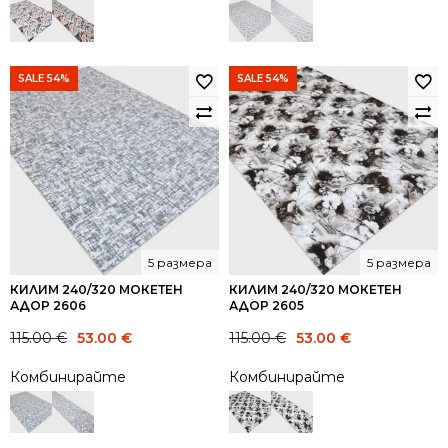
115.00 €.
53.00 €.
115.00 €.
53.00 €.
SALE 54%
SALE 54%
5 размера
5 размера
КИЛИМ 240/320 МОКЕТЕН
КИЛИМ 240/320 МОКЕТЕН
АДОР 2606
АДОР 2605
Original
Current
Original
Current
115.00
€
53.00
€
115.00
€
53.00
€
price
price
price
price
Комбинирайте
Комбинирайте
was:
is:
was:
is:
115.00 €.
53.00 €.
115.00 €.
53.00 €.