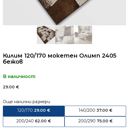
Килим 120/170 мокетен Олимп 2405
бежов
В наличност
29.00
€
Още налични размери
120/170
29.00
€
140/200
37.00
€
200/240
62.00
€
200/290
75.00
€