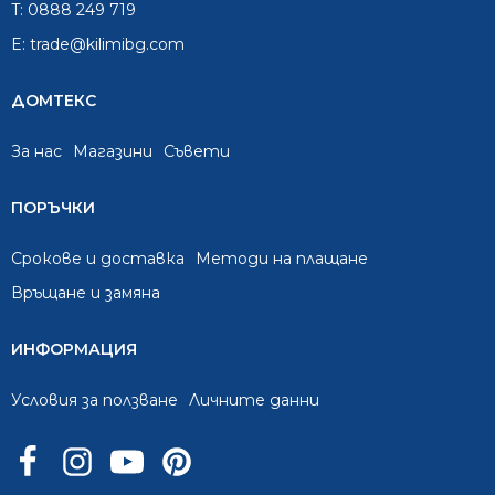
T:
0888 249 719
E:
trade@kilimibg.com
ДОМТЕКС
За нас
Mагазини
Съвети
ПОРЪЧКИ
Срокове и доставка
Методи на плащане
Връщане и замяна
ИНФОРМАЦИЯ
Условия за ползване
Личните данни