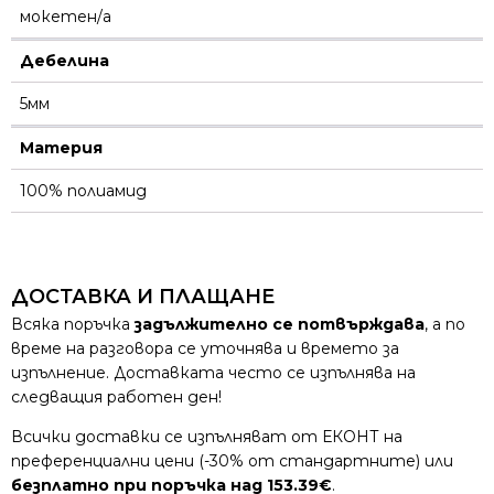
мокетен/а
Дебелина
5мм
Материя
100% полиамид
ДОСТАВКА И ПЛАЩАНЕ
Всяка поръчка
задължително се потвърждава
, а по
време на разговора се уточнява и времето за
изпълнение. Доставката често се изпълнява на
следващия работен ден!
Всички доставки се изпълняват от ЕКОНТ на
преференциални цени (-30% от стандартните) или
безплатно при поръчка над 153.39€
.