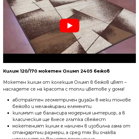
Килим 120/170 мокетен Олимп 2405 бежов
Мокетен килим от колекция Олимп в бежов цвят –
насладете се на красота с топли цветове у дома!
абстрактен геометричен дизайн в меки тонове
бежово и меланжирани елементи
килимът ще балансира модерния интериор, а в
класическия ще внесе глътка свежест
мокетеният килим е наличен в изобилна гама от
стандартни размери, а сред тях Ви очаква
идеалният за Вашето помещение