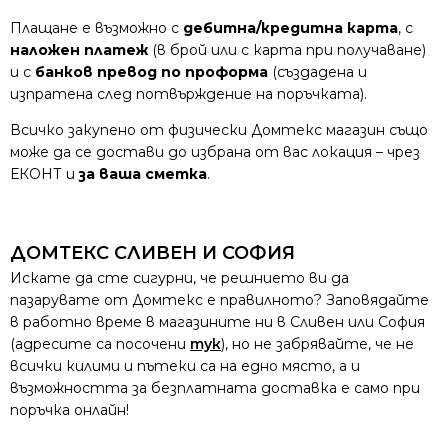
Плащане е възможно с
дебитна/кредитна карта
, с
наложен платеж
(в брой или с карта при получаване)
и с
банков превод по проформа
(създадена и
изпратена след потвърждение на поръчката).
Всичко закупено от физически Домтекс магазин също
може да се достави до избрана от вас локация – чрез
ЕКОНТ и
за ваша сметка
.
ДОМТЕКС СЛИВЕН И СОФИЯ
Искате да сте сигурни, че решнието ви да
пазарувате от Домтекс е правилното? Заповядайте
в работно време в магазините ни в Сливен или София
(адресите са посочени
тук
), но не забрявайте, че не
всички килими и пътеки са на едно място, а и
възможността за безплатната доставка е само при
поръчка онлайн!