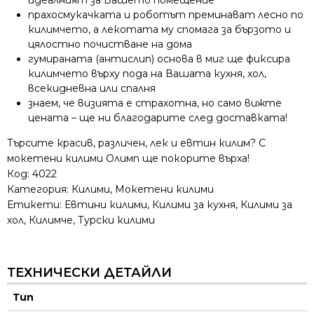
прахосмукачката и роботът преминават лесно по
килимчето, а лекотата му спомага за бързото и
цялостно почистване на дома
гумираната (антислип) основа в миг ще фиксира
килимчето върху пода на Вашата кухня, хол,
всекидневна или спалня
знаем, че визията е страхотна, но само вижте
цената – ще ни благодарите след доставката!
Търсите красив, различен, лек и евтин килим? С
мокетени килими Олимп ще покорите върха!
Код:
4022
Категория:
Килими
,
Мокетени килими
Етикети:
Евтини килими
,
Килими за кухня
,
Килими за
хол
,
Килимче
,
Турски килими
ТЕХНИЧЕСКИ ДЕТАЙЛИ
Тип