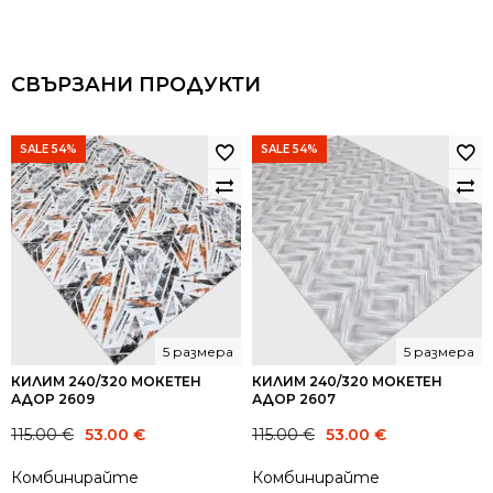
СВЪРЗАНИ ПРОДУКТИ
SALE 54%
SALE 54%
5 размера
5 размера
КИЛИМ 240/320 МОКЕТЕН
КИЛИМ 240/320 МОКЕТЕН
АДОР 2609
АДОР 2607
Original
Current
Original
Current
115.00
€
53.00
€
115.00
€
53.00
€
price
price
price
price
Комбинирайте
Комбинирайте
was:
is:
was:
is: