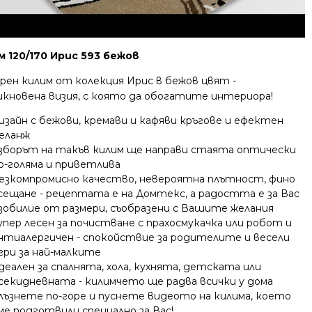
м 120/170 Ирис 593 бежов
рен килим от колекция Ирис в бежов цвят -
икновена визия, с която да обогатите интериора!
изайн с бежови, кремави и кафяви кръгове и ефектен
еланж
зборът на такъв килим ще направи стаята оптически
о-голяма и приветлива
езкомпромисно качество, невероятна плътност, фино
сещане - рецептата е на Домтекс, а радостта е за Вас
зобилие от размери, съобразени с Вашите желания
упер лесен за почистване с прахосмукачка или робот и
нтиалергичен - спокойствие за родителите и весели
гри за най-малките
деален за спалнята, хола, кухнята, детската или
секидневната - килимчето ще радва всички у дома
лъзнете по-горе и пуснете видеото на килима, което
ме подготвили специално за Вас!