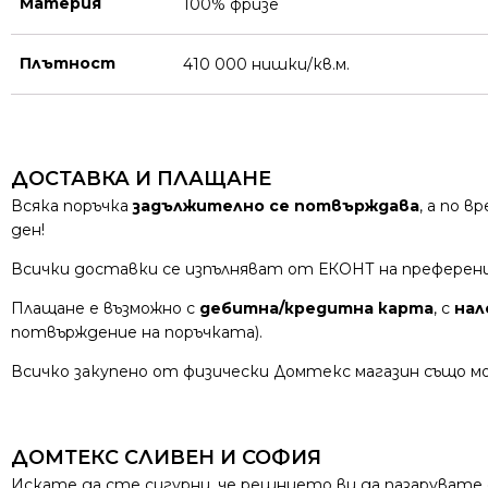
Материя
100% фризе
Плътност
410 000 нишки/кв.м.
ДОСТАВКА И ПЛАЩАНЕ
Всяка поръчка
задължително се потвърждава
, а по 
ден!
Всички доставки се изпълняват от ЕКОНТ на преферен
Плащане е възможно с
дебитна/кредитна карта
, с
нал
потвърждение на поръчката).
Всичко закупено от физически Домтекс магазин също мо
ДОМТЕКС СЛИВЕН И СОФИЯ
Искате да сте сигурни, че решнието ви да пазарувате