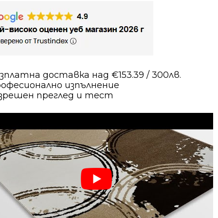
в
зплатна доставка над €153.39 / 300лв.
офесионално изпълнение
зрешен преглед и тест