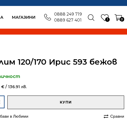
0888 249 719
БА
MАГАЗИНИ
1
0
0889 627 401
лим 120/170 Ирис 593 бежов
личност
0
€
/ 136.91 лв.
native:
чество
КУПИ
им
бави в Любими
Сравни
70
с