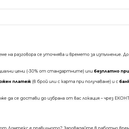
време на разговора се уточнява и времето за изпълнение.
циални цени (-30% от стандартните) или
безплатно при 
ожен платеж
(в брой или с карта при получаване) и с
бан
же да се достави до избрана от вас локация – чрез ЕКОН
 от Домтекс е правилното? Заповядайте в работно време