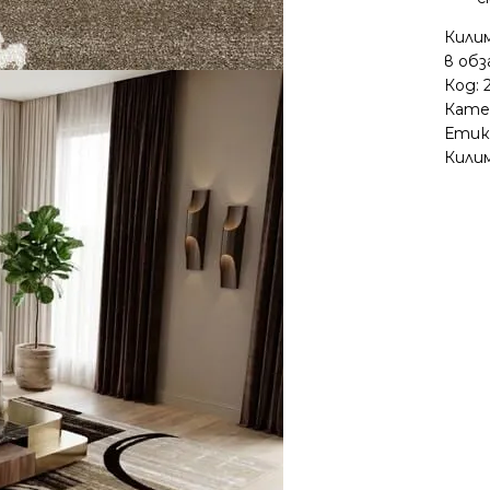
Кили
в об
Код:
Кате
Етик
Кили