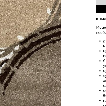
Кили
Моде
необ
д
м
и
п
б
у
и
с
а
и
и
в
п
с