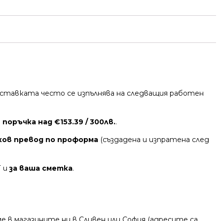
 Доставката често се изпълнява на следващия работен
поръчка над €153.39 / 300лв.
.
ков превод по проформа
(създадена и изпратена след
Т и
за ваша сметка
.
 в магазините ни в Сливен или София (адресите са