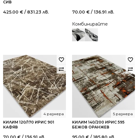
СИВ
425.00
€
/ 831.23 лв.
70.00
€
/ 136.91 лв.
Комбинирайте
4 размера
5 размера
КИЛИМ 120/170 ИРИС 901
КИЛИМ 140/200 ИРИС 595
КАФЯВ
БЕЖОВ ОРАНЖЕВ
70.00
€
/ 136.91 лв.
95.00
€
/ 185.80 лв.