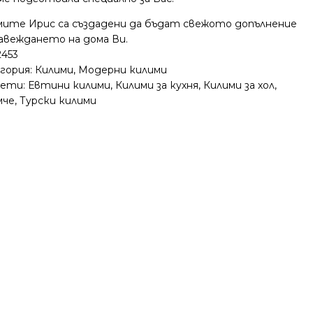
мите Ирис са създадени да бъдат свежото допълнение
завеждането на дома Ви.
2453
гория:
Килими
,
Модерни килими
ети:
Евтини килими
,
Килими за кухня
,
Килими за хол
,
мче
,
Турски килими