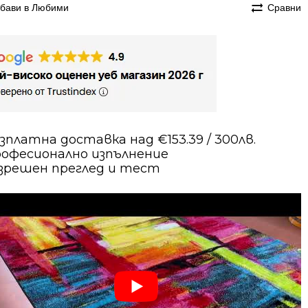
бави в Любими
Сравни
зплатна доставка над €153.39 / 300лв.
офесионално изпълнение
зрешен преглед и тест