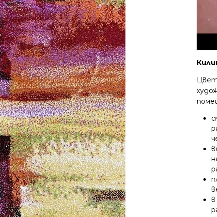
Кили
Цвет
худо
поме
с
р
ч
в
н
р
п
в
в
р