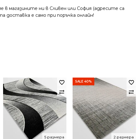
 в магазините ни в Сливен или София (адресите са
та доставка е само при поръчка онлайн!
SALE 40%
5 размера
2 размера