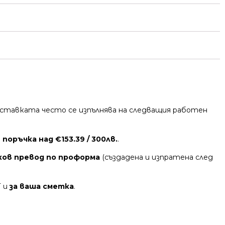
 Доставката често се изпълнява на следващия работен
поръчка над €153.39 / 300лв.
.
ков превод по проформа
(създадена и изпратена след
Т и
за ваша сметка
.