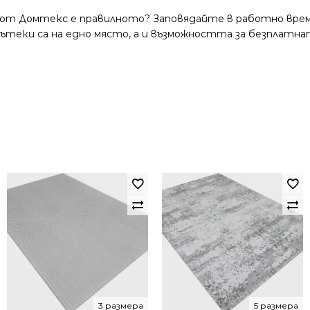
 от Домтекс е правилното? Заповядайте в работно време
и пътеки са на едно място, а и възможността за безплатна
3 размера
5 размера