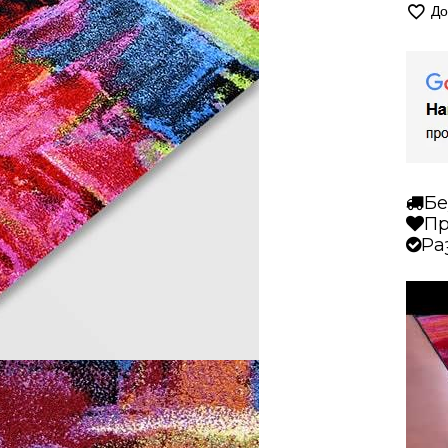
До
Бе
Пр
Ра