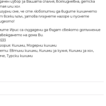
дачен избор за Вашата спалня, всекидневна, детска
тая или хол
игурни сме, че сте любопитни да видите килимчето
т всеки ъгъл, затова плъзнете нагоре и пуснете
идеото!
мите Ирис са създадени да бъдат свежото допълнение
завеждането на дома Ви.
3533
гория:
Килими
,
Модерни килими
ети:
Евтини килими
,
Килими за кухня
,
Килими за хол
,
мче
,
Турски килими