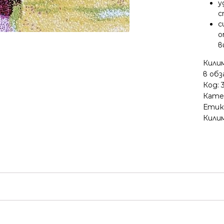
у
с
с
о
в
Кили
в об
Код:
Кате
Етик
Кили