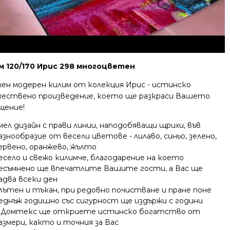
м 120/170 Ирис 298 многоцветен
ен модерен килим от колекция Ирис - истинско
жествено произведение, което ще разкраси Вашето
щение!
мел дизайн с прави линии, наподобяващи щрихи, във
азнообразие от весели цветове - лилаво, синьо, зелено,
ервено, оранжево, жълто
есело и свежо килимче, благодарение на което
есъмнено ще впечатлите Вашите гости, а Вас ще
адва всеки ден
лътен и тъкан, при редовно почистване и пране поне
еднъж годишно със сигурност ще издържи с години
 Домтекс ще откриете истинско богатство от
азмери, както и точния за Вас