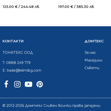
125.00
€
/ 244.48 лв.
197.00
€
/ 385.30 лв.
КОНТАКТИ
ДОМТЕКС
ТОНИТЕКС ООД
За нас
Mагазини
T:
0888 249 719
Съвети
E:
trade@kilimibg.com
© 2012-2026 Домтекс Сливен Всички права запазени