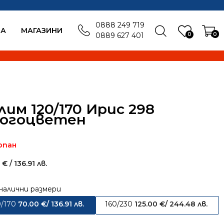
0888 249 719
БА
MАГАЗИНИ
0
0
0889 627 401
лим 120/170 Ирис 298
огоцветен
рпан
0
€
/ 136.91 лв.
налични размери
0/170
70.00
€
/ 136.91 лв.
160/230
125.00
€
/ 244.48 лв.