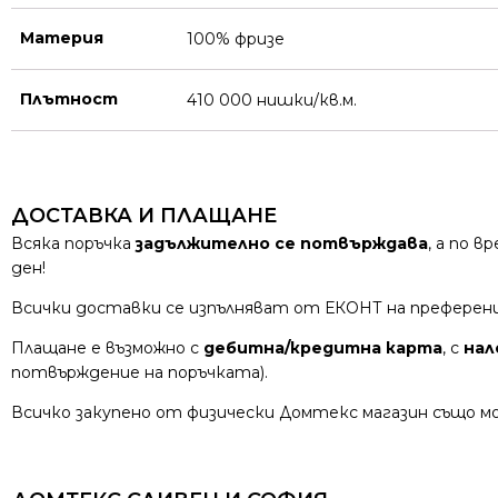
Материя
100% фризе
Плътност
410 000 нишки/кв.м.
ДОСТАВКА И ПЛАЩАНЕ
Всяка поръчка
задължително се потвърждава
, а по 
ден!
Всички доставки се изпълняват от ЕКОНТ на преферен
Плащане е възможно с
дебитна/кредитна карта
, с
нал
потвърждение на поръчката).
Всичко закупено от физически Домтекс магазин също мо