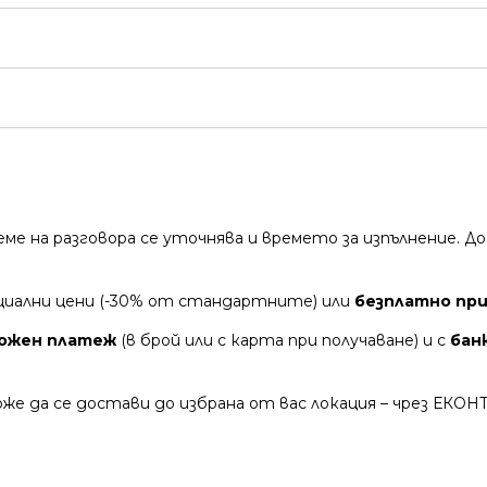
време на разговора се уточнява и времето за изпълнение.
циални цени (-30% от стандартните) или
безплатно при 
ожен платеж
(в брой или с карта при получаване) и с
бан
же да се достави до избрана от вас локация – чрез ЕКОН