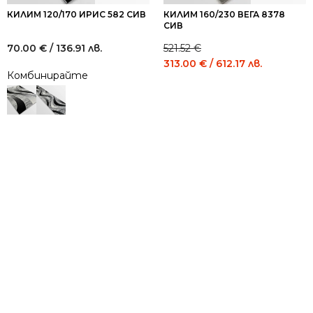
КИЛИМ 120/170 ИРИС 582 СИВ
КИЛИМ 160/230 ВЕГА 8378
СИВ
70.00
€
/ 136.91 лв.
521.52
€
Original
Current
313.00
€
/ 612.17 лв.
Комбинирайте
price
price
was:
is:
521.52 €
313.00 €
/
/
1,020.00
612.17
лв..
лв..