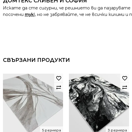
ДОМТЕКС СЛИВЕН И СОФИЯ
Искате да сте сигурни, че решнието ви да пазарувате
посочени
тук
), но не забрявайте, че не всички килими 
СВЪРЗАНИ ПРОДУКТИ
5 размера
3 размера