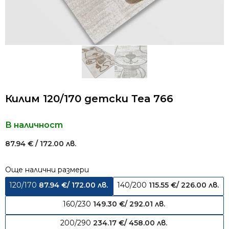
Килим 120/170 детски Теа 766
В наличност
87.94
€
/ 172.00 лв.
Още налични размери
120/170
87.94
€
/ 172.00 лв.
140/200
115.55
€
/ 226.00 лв.
160/230
149.30
€
/ 292.01 лв.
200/290
234.17
€
/ 458.00 лв.