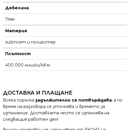
Дебелина
11мм
Материя
хийтсет и полиестeр
Плътност
400 000 нишки/кв.м.
ДОСТАВКА И ПЛАЩАНЕ
Всяка поръчка
задължително се потвърждава
, а по
време на разговора се уточнява и времето за
изпълнение. Доставката често се изпълнява на
следващия работен ден!
Всички доставки се изпълняват от ЕКОНТ на