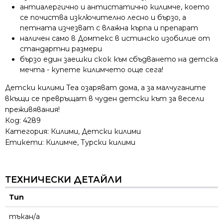
антиалергично и антистатично килимче, което
се почиства изключително лесно и бързо, а
петната изчезват с влажна кърпа и препарат
наличен само в Домтекс в истинско изобилие от
стандартни размери
бързо един заешки скок към сбъдването на детска
мечта - купете килимчето още сега!
Детски килими Теа озаряват дома, а за малчуганите
вкъщи се превръщат в чуден детски кът за весели
преживявания!
Код:
4289
Категория:
Килими
,
Детски килими
Етикети:
Килимче
,
Турски килими
ТЕХНИЧЕСКИ ДЕТАЙЛИ
Тип
тъкан/а