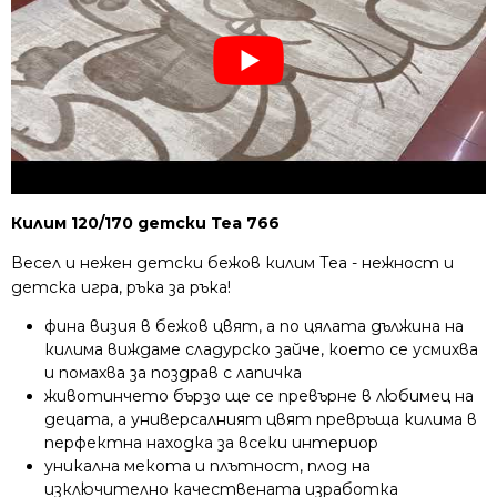
Килим 120/170 детски Теа 766
Весел и нежен детски бежов килим Теа - нежност и
детска игра, ръка за ръка!
фина визия в бежов цвят, а по цялата дължина на
килима виждаме сладурско зайче, което се усмихва
и помахва за поздрав с лапичка
животинчето бързо ще се превърне в любимец на
децата, а универсалният цвят превръща килима в
перфектна находка за всеки интериор
уникална мекота и плътност, плод на
изключително качествената изработка