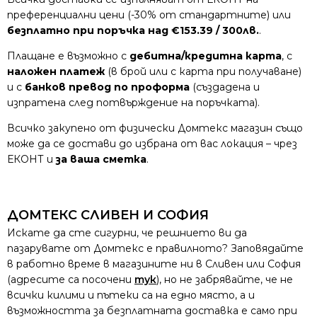
преференциални цени (-30% от стандартните) или
безплатно при поръчка над €153.39 / 300лв.
.
Плащане е възможно с
дебитна/кредитна карта
, с
наложен платеж
(в брой или с карта при получаване)
и с
банков превод по проформа
(създадена и
изпратена след потвърждение на поръчката).
Всичко закупено от физически Домтекс магазин също
може да се достави до избрана от вас локация – чрез
ЕКОНТ и
за ваша сметка
.
ДОМТЕКС СЛИВЕН И СОФИЯ
Искате да сте сигурни, че решнието ви да
пазарувате от Домтекс е правилното? Заповядайте
в работно време в магазините ни в Сливен или София
(адресите са посочени
тук
), но не забрявайте, че не
всички килими и пътеки са на едно място, а и
възможността за безплатната доставка е само при