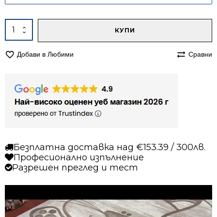
Alternative:
количество
КУПИ
за
Килим
Добави в Любими
Сравни
120/170
детски
Теа
766
Безплатна доставка над €153.39 / 300лв.
Професионално изпълнение
Разрешен преглед и тест