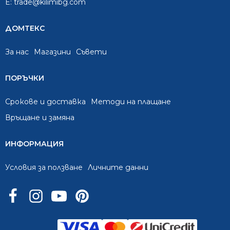
E:
trade@kilimibg.com
ДОМТЕКС
За нас
Mагазини
Съвети
ПОРЪЧКИ
Срокове и доставка
Методи на плащане
Връщане и замяна
ИНФОРМАЦИЯ
Условия за ползване
Личните данни