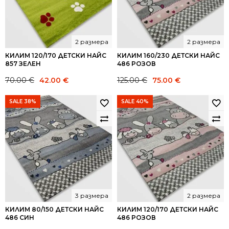
2 размера
2 размера
КИЛИМ 120/170 ДЕТСКИ НАЙС
КИЛИМ 160/230 ДЕТСКИ НАЙС
857 ЗЕЛЕН
486 РОЗОВ
Original
Current
Original
Current
70.00
€
42.00
€
125.00
€
75.00
€
price
price
price
price
was:
is:
was:
is:
SALE 38%
SALE 40%
70.00 €.
42.00 €.
125.00 €.
75.00 €.
3 размера
2 размера
КИЛИМ 80/150 ДЕТСКИ НАЙС
КИЛИМ 120/170 ДЕТСКИ НАЙС
486 СИН
486 РОЗОВ