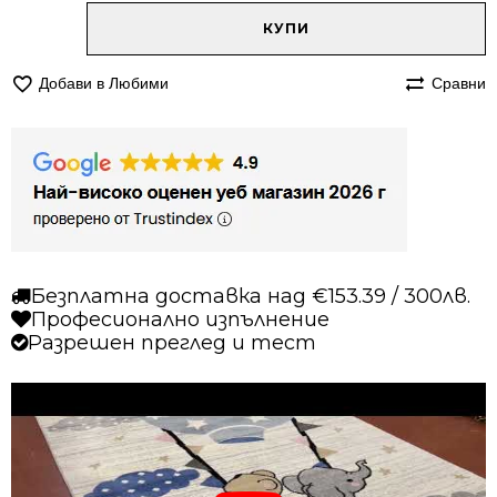
Alternative:
количество
КУПИ
за
Килим
Добави в Любими
Сравни
120/170
детски
Найс
788
син
Безплатна доставка над €153.39 / 300лв.
Професионално изпълнение
Разрешен преглед и тест