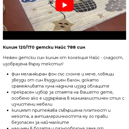
Килим 120/170 детски Найс 788 син
Нежен детски син килим от колекция Найс - сладост,
изобразена върху текстил!
фин меланжиран фон със слонче и мече, ловящи
звезди от син въздушен балон, докато
срамежливата луна наднича иззад облаците
прекрасен избор за стаята на Вашето дете,
особено ако е издържана в минималистичен стил с
изчистени мебели
килимът притежава съвършена плътност и
мекота, а антиалергичността му го прави
безопасен за най-малките
наличен в богата и разнообразна гама от