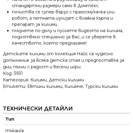
стандартни размери само в Домтекс
почиства се супер бързо с прахосмукачка или
робот, а петната излизат с влажна кърпа и
препарат за килими
плъзнете по-долу и пуснете видеото на килима,
подготвено специално за Вас, и се уверете в
качеството, което предлагаме!
Детските килими от колекция Найс са чудесно
допълнение за всяка детска стая и предпоставка за
дни, пълни с радост и весели игри.
Код:
3931
Категория:
Килими
,
Детски килими
Етикети:
Евтини килими
,
Килимче
,
Турски килими
ТЕХНИЧЕСКИ ДЕТАЙЛИ
Тип
тъкан/а