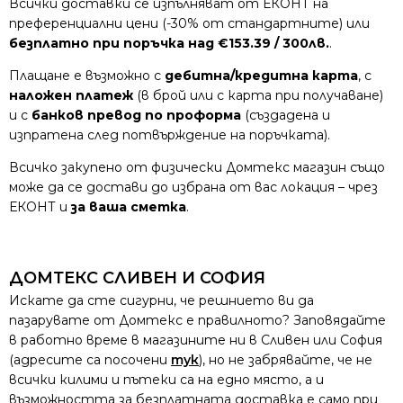
Всички доставки се изпълняват от ЕКОНТ на
преференциални цени (-30% от стандартните) или
безплатно при поръчка над €153.39 / 300лв.
.
Плащане е възможно с
дебитна/кредитна карта
, с
наложен платеж
(в брой или с карта при получаване)
и с
банков превод по проформа
(създадена и
изпратена след потвърждение на поръчката).
Всичко закупено от физически Домтекс магазин също
може да се достави до избрана от вас локация – чрез
ЕКОНТ и
за ваша сметка
.
ДОМТЕКС СЛИВЕН И СОФИЯ
Искате да сте сигурни, че решнието ви да
пазарувате от Домтекс е правилното? Заповядайте
в работно време в магазините ни в Сливен или София
(адресите са посочени
тук
), но не забрявайте, че не
всички килими и пътеки са на едно място, а и
възможността за безплатната доставка е само при