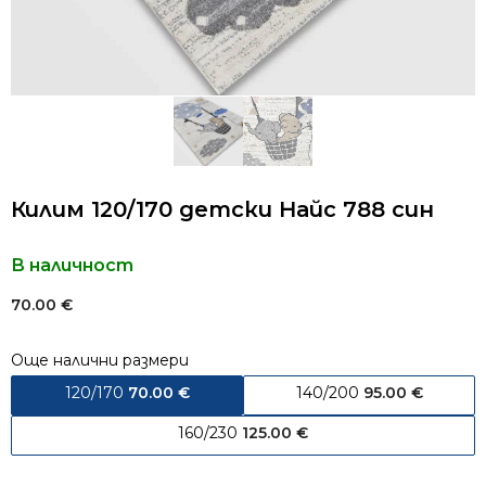
Килим 120/170 детски Найс 788 син
В наличност
70.00
€
Още налични размери
120/170
70.00
€
140/200
95.00
€
160/230
125.00
€