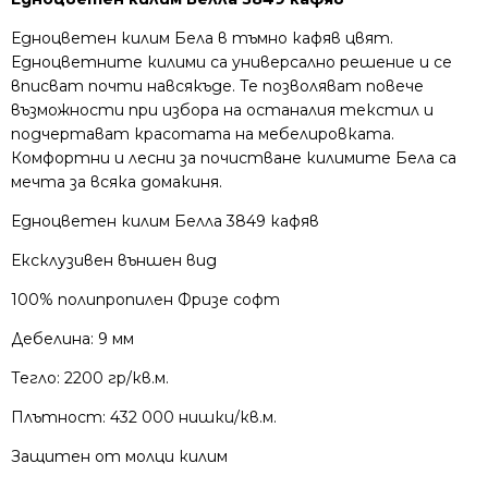
Едноцветен килим Бела в тъмно кафяв цвят.
Едноцветните килими са универсално решение и се
вписват почти навсякъде. Те позволяват повече
възможности при избора на останалия текстил и
подчертават красотата на мебелировката.
Комфортни и лесни за почистване килимите Бела са
мечта за всяка домакиня.
Едноцветен килим Белла 3849 кафяв
Ексклузивен външен вид
100% полипропилен Фризе софт
Дебелина: 9 мм
Тегло: 2200 гр/кв.м.
Плътност: 432 000 нишки/кв.м.
Защитен от молци килим