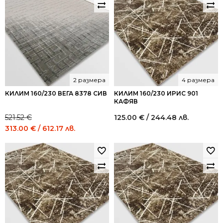
2 размера
4 размера
КИЛИМ 160/230 ВЕГА 8378 СИВ
КИЛИМ 160/230 ИРИС 901
КАФЯВ
521.52
€
125.00
€
/ 244.48 лв.
Original
Current
313.00
€
/ 612.17 лв.
price
price
was:
is:
521.52 €
313.00 €
/
/
1,020.00
612.17
лв..
лв..