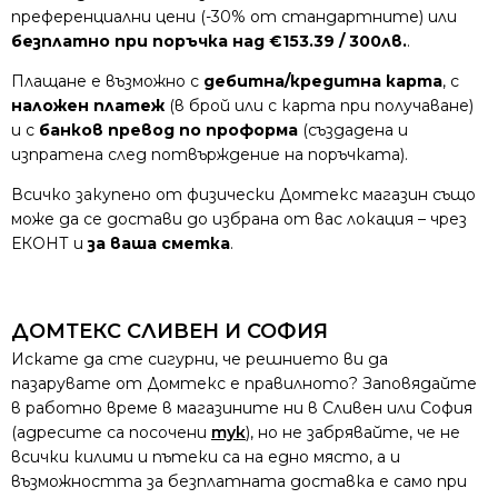
преференциални цени (-30% от стандартните) или
безплатно при поръчка над €153.39 / 300лв.
.
Плащане е възможно с
дебитна/кредитна карта
, с
наложен платеж
(в брой или с карта при получаване)
и с
банков превод по проформа
(създадена и
изпратена след потвърждение на поръчката).
Всичко закупено от физически Домтекс магазин също
може да се достави до избрана от вас локация – чрез
ЕКОНТ и
за ваша сметка
.
ДОМТЕКС СЛИВЕН И СОФИЯ
Искате да сте сигурни, че решнието ви да
пазарувате от Домтекс е правилното? Заповядайте
в работно време в магазините ни в Сливен или София
(адресите са посочени
тук
), но не забрявайте, че не
всички килими и пътеки са на едно място, а и
възможността за безплатната доставка е само при