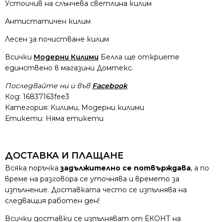
Устоичив на слънчева светлина килим
Антистатичен килим
Лесен за почистване килим
Всички
Модерни Килими
Белла ще откриете
единствено в магазини Домтекс.
Последвайте ни и във
Facebook
Код:
16837163fee3
Категория:
Килими
,
Модерни килими
Етикети: Няма етикети
ДОСТАВКА И ПЛАЩАНЕ
Всяка поръчка
задължително се потвърждава
, а по
време на разговора се уточнява и времето за
изпълнение. Доставката често се изпълнява на
следващия работен ден!
Всички доставки се изпълняват от ЕКОНТ на