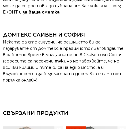
може да се достави до избрана от вас локация – чрез
ЕКОНТ и
за ваша сметка
.
ДОМТЕКС СЛИВЕН И СОФИЯ
Искате да сте сигурни, че решнието ви да
пазарувате от Домтекс е правилното? Заповядайте
в работно време в магазините ни в Сливен или София
(адресите са посочени
тук
), но не забрявайте, че не
всички килими и пътеки са на едно място, а и
възможността за безплатната доставка е само при
поръчка онлайн!
СВЪРЗАНИ ПРОДУКТИ