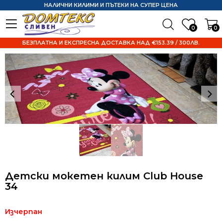
НАЛИЧНИ КИЛИМИ И ПЪТЕКИ НА СУПЕР ЦЕНА
0
0
БЕЗПЛАТНА И ЕКСПРЕСНА ДОСТАВКА НАД €153.39 / 300ЛВ.
Детски мокетен килим Club House
34
Изчерпан