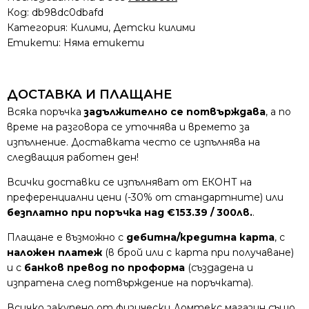
Код:
db98dc0dbafd
Категория:
Килими
,
Детски килими
Етикети: Няма етикети
ДОСТАВКА И ПЛАЩАНЕ
Всяка поръчка
задължително се потвърждава
, а по
време на разговора се уточнява и времето за
изпълнение. Доставката често се изпълнява на
следващия работен ден!
Всички доставки се изпълняват от ЕКОНТ на
преференциални цени (-30% от стандартните) или
безплатно при поръчка над €153.39 / 300лв.
.
Плащане е възможно с
дебитна/кредитна карта
, с
наложен платеж
(в брой или с карта при получаване)
и с
банков превод по проформа
(създадена и
изпратена след потвърждение на поръчката).
Всичко закупено от физически Домтекс магазин също