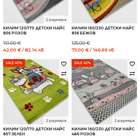
2 размера
КИЛИМ 120/170 ДЕТСКИ НАЙС
КИЛИМ 160/230 ДЕТСКИ НАЙС
856 РОЗОВ
856 БЕЖОВ
70.00
€
125.00
€
Original
Current
Original
Current
42.00
€
/ 82.14 лв.
75.00
€
/ 146.69 лв.
price
price
price
price
was:
is:
was:
is:
SALE 40%
SALE 40%
70.00 €
42.00 €
125.00 €
75.00 €
/
/
/
/
136.91
82.14
244.48
146.69
лв..
лв..
лв..
лв..
2 размера
2 размера
КИЛИМ 120/170 ДЕТСКИ НАЙС
КИЛИМ 160/230 ДЕТСКИ НАЙС
857 ЗЕЛЕН
486 РОЗОВ