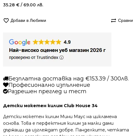
35.28
€
/ 69.00 лв.
Добави в Любими
Сравни
Безплатна доставка над €153.39 / 300лв.
Професионално изпълнение
Разрешен преглед и тест
Детски мокетен килим Club House 34
Детски мокетен килим Мини Маус на цикламена
основа. Това е перфектния килим за малки дами
държащи да изглеждат добре. Панделките, четката