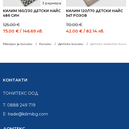
3 размера
КИЛИМ 160/230 ДЕТСКИ НАЙС
КИЛИМ 120/170 ДЕТСКИ НАЙС
486 СИН
547 РОЗОВ
125.00
€
70.00
€
Original
Current
Original
Current
75.00
€
/ 146.69 лв.
42.00
€
/ 82.14 лв.
price
price
price
price
was:
is:
was:
is:
Магазин за килими
Килими
Детски килими
Детски мокетен килим C
125.00 €
75.00 €
70.00 €
42.00 €
/
/
/
/
244.48
146.69
136.91
82.14
лв..
лв..
лв..
лв..
КОНТАКТИ
ТОНИТЕКС ООД
T:
0888 249 719
E:
trade@kilimibg.com
ДОМТЕКС