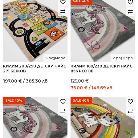
SALE 40%
5 размера
2 размера
КИЛИМ 200/290 ДЕТСКИ НАЙС
КИЛИМ 160/230 ДЕТСКИ НАЙС
271 БЕЖОВ
856 РОЗОВ
197.00
€
/ 385.30 лв.
125.00
€
Original
Current
75.00
€
/ 146.69 лв.
price
price
was:
is:
SALE 40%
SALE 40%
125.00 €
75.00 €
/
/
244.48
146.69
лв..
лв..