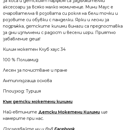
за коса и детският парфюм са задължителни
аксесоари за всяко малко момиченце. Мини Маус е
очарователна в розовата си рокля на бели точки и
розовите си обувки с панделки.
Ярки и лесни за
подръжка, детските килими винаги са предпоставка
за дни изпълнени с радост и весели игри. Приятно
забавление деца!
Килим мокетен Клуб хаус 34
100 % Полиамид
Лесен за почистване и пране
Антиплъзгаща основа
Ппоизход: Турция
Към детски мокетени килими
Най-евтините
Детски Мокетени Килими
ще
намерите при нас.
Последвайте ни и във
Facebook