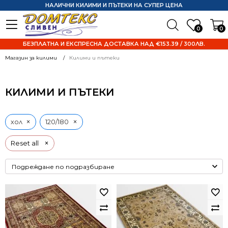
НАЛИЧНИ КИЛИМИ И ПЪТЕКИ НА СУПЕР ЦЕНА
0
0
БЕЗПЛАТНА И ЕКСПРЕСНА ДОСТАВКА НАД €153.39 / 300ЛВ.
Магазин за килими
Килими и пътеки
КИЛИМИ И ПЪТЕКИ
×
×
хол
120/180
×
Reset all