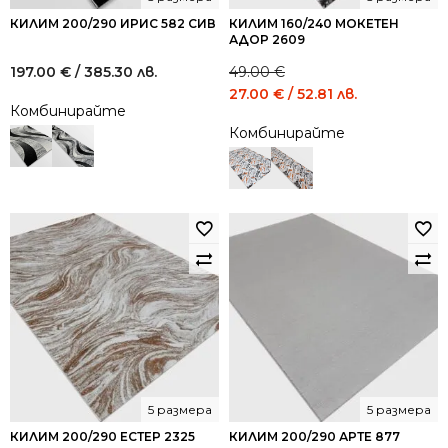
КИЛИМ 200/290 ИРИС 582 СИВ
КИЛИМ 160/240 МОКЕТЕН
АДОР 2609
197.00
€
/ 385.30 лв.
49.00
€
Original
Current
27.00
€
/ 52.81 лв.
Комбинирайте
price
price
Комбинирайте
was:
is:
49.00 €
27.00 €
/
/
95.84
52.81
лв..
лв..
5 размера
5 размера
КИЛИМ 200/290 ЕСТЕР 2325
КИЛИМ 200/290 АРТЕ 877