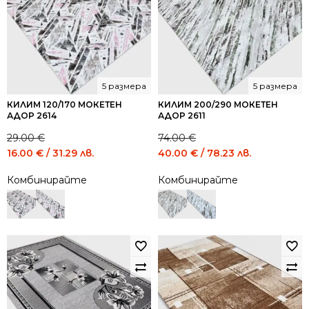
5 размера
5 размера
КИЛИМ 120/170 МОКЕТЕН
КИЛИМ 200/290 МОКЕТЕН
АДОР 2614
АДОР 2611
29.00
€
74.00
€
Original
Current
Original
Current
16.00
€
/ 31.29 лв.
40.00
€
/ 78.23 лв.
price
price
price
price
Комбинирайте
Комбинирайте
was:
is:
was:
is:
29.00 €
16.00 €
74.00 €
40.00 €
/
/
/
/
56.72
31.29
144.73
78.23
лв..
лв..
лв..
лв..