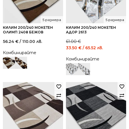
5 размера
5 размера
КИЛИМ 200/240 МОКЕТЕН
КИЛИМ 200/240 МОКЕТЕН
ОЛИМП 2408 БЕЖОВ
АДОР 2613
56.24
€
/ 110.00 лв.
61.00
€
Original
Current
33.50
€
/ 65.52 лв.
Комбинирайте
price
price
Комбинирайте
was:
is:
61.00 €
33.50 €
/
/
119.31
65.52
лв..
лв..