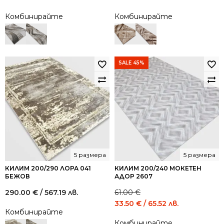
Комбинирайте
Комбинирайте
SALE 45%
5 размера
5 размера
КИЛИМ 200/290 ЛОРА 041
КИЛИМ 200/240 МОКЕТЕН
БЕЖОВ
АДОР 2607
290.00
€
/ 567.19 лв.
61.00
€
Original
Current
33.50
€
/ 65.52 лв.
Комбинирайте
price
price
Комбинирайте
was:
is: