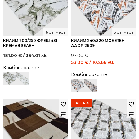
6 размера
5 размера
КИЛИМ 200/250 ФРЕШ 431
КИЛИМ 240/320 МОКЕТЕН
КРЕМАВ ЗЕЛЕН
АДОР 2609
181.00
€
/ 354.01 лв.
97.00
€
Original
Current
53.00
€
/ 103.66 лв.
Комбинирайте
price
price
Комбинирайте
was:
is:
97.00 €
53.00 €
/
/
189.72
103.66
лв..
лв..
SALE 45%