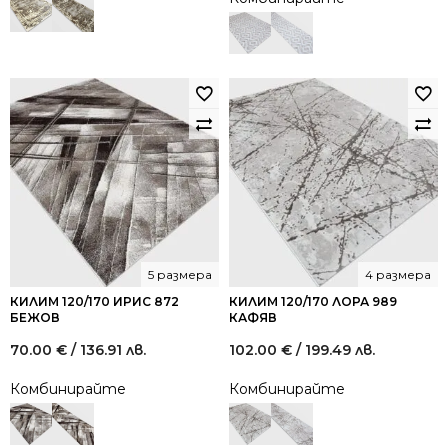
61.00 €
33.50 €
/
/
119.31
65.52
лв..
лв..
5 размера
4 размера
КИЛИМ 120/170 ИРИС 872
КИЛИМ 120/170 ЛОРА 989
БЕЖОВ
КАФЯВ
70.00
€
/ 136.91 лв.
102.00
€
/ 199.49 лв.
Комбинирайте
Комбинирайте