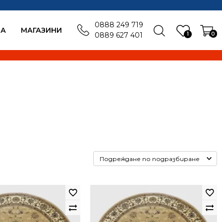
0888 249 719
БА
MАГАЗИНИ
1
0
0889 627 401