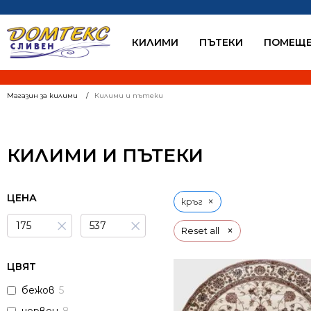
КИЛИМИ
ПЪТЕКИ
ПОМЕЩЕ
Магазин за килими
Килими и пътеки
КИЛИМИ И ПЪТЕКИ
ЦЕНА
×
кръг
×
×
×
Reset all
ЦВЯТ
бежов
5