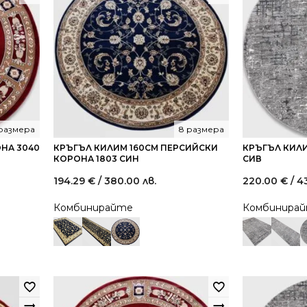
 размера
8 размера
НА 3040
КРЪГЪЛ КИЛИМ 160СМ ПЕРСИЙСКИ
КРЪГЪЛ КИЛИ
КОРОНА 1803 СИН
СИВ
194.29
€
/ 380.00 лв.
220.00
€
/ 4
Комбинирайте
Комбинира