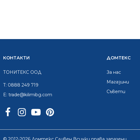
КОНТАКТИ
ДОМТЕКС
ТОНИТЕКС ООД
За нас
Mагазини
T:
0888 249 719
Съвети
E:
trade@kilimibg.com
© 2012-2026 Домтекс Сливен Всички права запазени