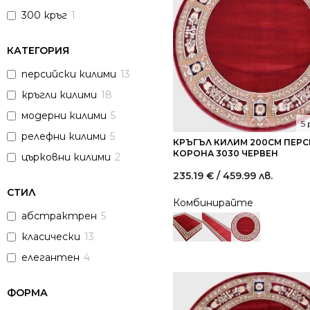
300 кръг
1
КАТЕГОРИЯ
персийски килими
13
кръгли килими
18
модерни килими
5
5
релефни килими
5
КРЪГЪЛ КИЛИМ 200СМ ПЕР
КОРОНА 3030 ЧЕРВЕН
църковни килими
2
235.19
€
/ 459.99 лв.
СТИЛ
Комбинирайте
абстрактрен
5
класически
13
елегантен
4
ФОРМА