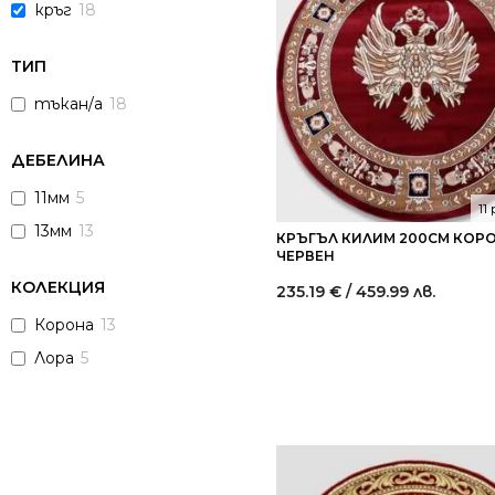
кръг
18
ТИП
тъкан/а
18
ДЕБЕЛИНА
11мм
5
11
13мм
13
КРЪГЪЛ КИЛИМ 200СМ КОРО
ЧЕРВЕН
КОЛЕКЦИЯ
235.19
€
/ 459.99 лв.
Корона
13
Лора
5