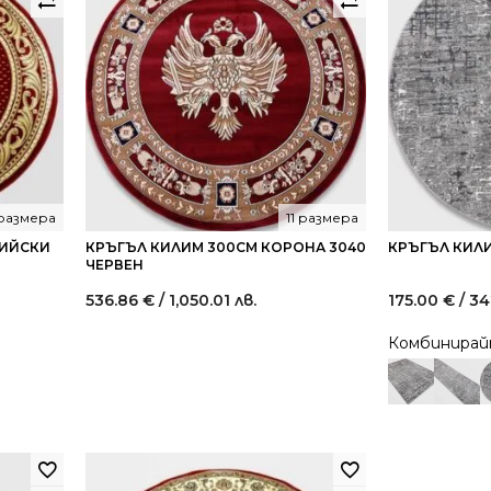
 размера
11 размера
СИЙСКИ
КРЪГЪЛ КИЛИМ 300СМ КОРОНА 3040
КРЪГЪЛ КИЛИ
ЧЕРВЕН
536.86
€
/ 1,050.01 лв.
175.00
€
/ 34
Комбинира