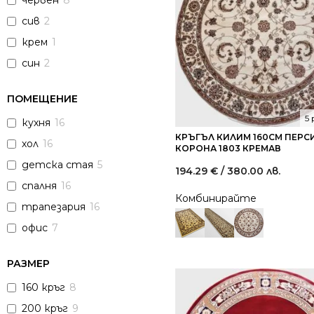
червен
8
сив
2
крем
1
син
2
ПОМЕЩЕНИЕ
5
кухня
16
КРЪГЪЛ КИЛИМ 160СМ ПЕРС
хол
16
КОРОНА 1803 КРЕМАВ
детска стая
5
194.29
€
/ 380.00 лв.
спалня
16
Комбинирайте
трапезария
16
офис
7
РАЗМЕР
160 кръг
8
200 кръг
9