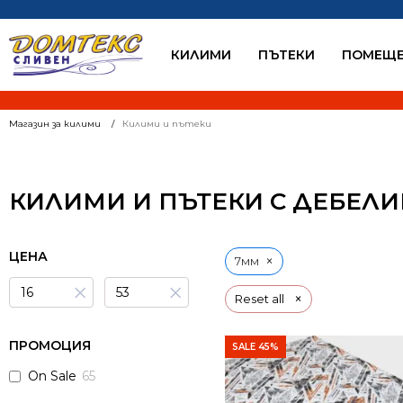
КИЛИМИ
ПЪТЕКИ
ПОМЕЩЕ
Магазин за килими
Килими и пътеки
КИЛИМИ И ПЪТЕКИ С ДЕБЕЛ
ЦЕНА
×
7мм
×
×
×
Reset all
ПРОМОЦИЯ
SALE 45%
On Sale
65