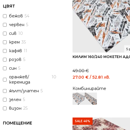
ЦВЯТ
бежов
54
червен
5
сив
10
крем
35
5
кафяв
11
КИЛИМ 160/240 МОКЕТЕН АД
розов
5
син
5
49.00
€
Original
Current
оранжев/
10
27.00
€
/ 52.81 лв.
керемида
price
price
Комбинирайте
was:
is:
жълт/златен
5
49.00 €
27.00 €
зелен
5
/
/
95.84
52.81
визон
25
лв..
лв..
SALE 46%
ПОМЕЩЕНИЕ