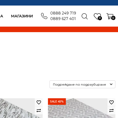
0888 249 719
БА
MАГАЗИНИ
0
0
0889 627 401
SALE 45%