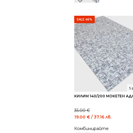
144.73
78.23
лв..
лв..
SALE 46%
5
КИЛИМ 140/200 МОКЕТЕН АД
35.00
€
Original
Current
19.00
€
/ 37.16 лв.
price
price
Комбинирайте
was:
is: