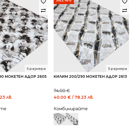
SALE 46%
5 размера
5 размера
90 МОКЕТЕН АДОР 2605
КИЛИМ 200/290 МОКЕТЕН АДОР 2613
74.00
€
Current
Original
Current
.23 лв.
40.00
€
/ 78.23 лв.
price
price
price
йте
Комбинирайте
is:
was:
is:
40.00 €
74.00 €
40.00 €
/
/
/
78.23
144.73
78.23