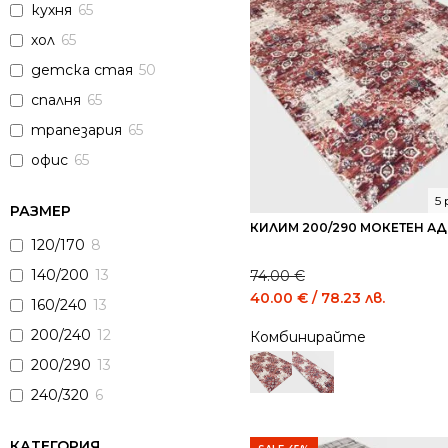
кухня
65
хол
65
детска стая
50
спалня
65
трапезария
65
офис
65
5
РАЗМЕР
КИЛИМ 200/290 МОКЕТЕН АД
120/170
8
140/200
13
74.00
€
Original
Curren
40.00
€
/ 78.23 лв.
160/240
13
price
price
200/240
12
Комбинирайте
was:
is:
74.00 €
40.00 
200/290
13
/
/
240/320
6
144.73
78.23
лв..
лв..
КАТЕГОРИЯ