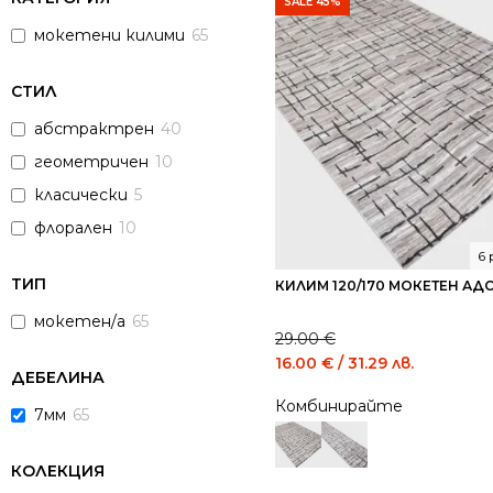
SALE 45%
мокетени килими
65
СТИЛ
абстрактрен
40
геометричен
10
класически
5
флорален
10
6
ТИП
КИЛИМ 120/170 МОКЕТЕН АД
мокетен/а
65
29.00
€
Original
Current
16.00
€
/ 31.29 лв.
ДЕБЕЛИНА
price
price
Комбинирайте
was:
is:
7мм
65
29.00 €
16.00 €
/
/
КОЛЕКЦИЯ
56.72
31.29