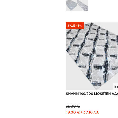
35.00 €
19.00 €
/
/
68.45
37.16
лв..
лв..
SALE 46%
5
КИЛИМ 140/200 МОКЕТЕН АД
35.00
€
Original
Current
19.00
€
/ 37.16 лв.
price
price