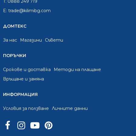
T:
0888 249 719
E:
trade@kilimibg.com
ДОМТЕКС
За нас
Mагазини
Съвети
ПОРЪЧКИ
Срокове и доставка
Методи на плащане
Връщане и замяна
ИНФОРМАЦИЯ
Условия за ползване
Личните данни