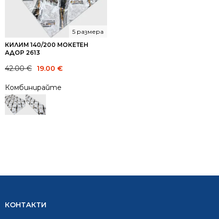
5 размера
КИЛИМ 140/200 МОКЕТЕН
АДОР 2613
Original
Current
42.00
€
19.00
€
price
price
Комбинирайте
was:
is:
42.00 €.
19.00 €.
КОНТАКТИ