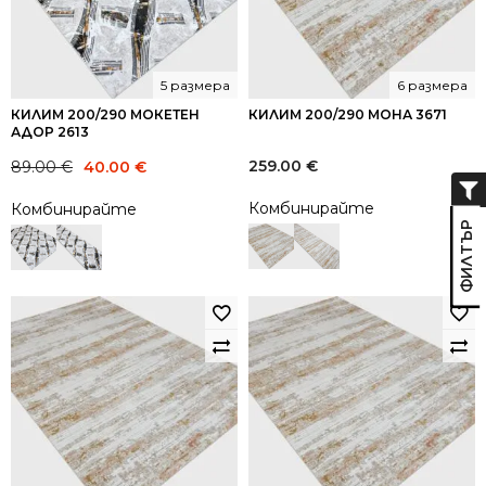
5 размера
6 размера
КИЛИМ 200/290 МОКЕТЕН
КИЛИМ 200/290 МОНА 3671
АДОР 2613
Original
Current
259.00
€
89.00
€
40.00
€
price
price
Комбинирайте
Комбинирайте
was:
is:
89.00 €.
40.00 €.