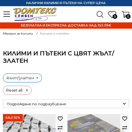
НАЛИЧНИ КИЛИМИ И ПЪТЕКИ НА СУПЕР ЦЕНА
0
0
БЕЗПЛАТНА И ЕКСПРЕСНА ДОСТАВКА НАД 153.39€
Магазин за килими
Килими и пътеки
КИЛИМИ И ПЪТЕКИ С ЦВЯТ ЖЪЛТ/
ЗЛАТЕН
×
жълт/златен
×
Reset all
SALE 55%