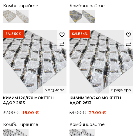
Комбинирайте
Комбинирайте
SALE 50%
SALE 54%
5 размера
5 размера
КИЛИМ 120/170 МОКЕТЕН
КИЛИМ 160/240 МОКЕТЕН
АДОР 2613
АДОР 2613
Original
Current
Original
Current
32.00
€
16.00
€
59.00
€
27.00
€
price
price
price
price
Комбинирайте
Комбинирайте
was:
is:
was:
is:
32.00 €.
16.00 €.
59.00 €.
27.00 €.