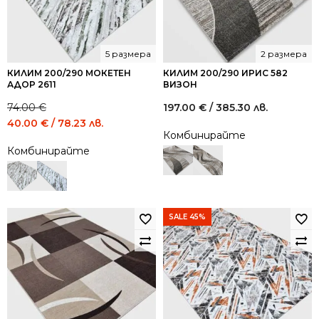
5 размера
2 размера
КИЛИМ 200/290 МОКЕТЕН
КИЛИМ 200/290 ИРИС 582
АДОР 2611
ВИЗОН
74.00
€
197.00
€
/ 385.30 лв.
Original
Current
40.00
€
/ 78.23 лв.
Комбинирайте
price
price
Комбинирайте
was:
is:
74.00 €
40.00 €
/
/
144.73
78.23
лв..
лв..
SALE 45%