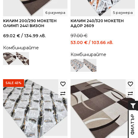
6 размера
5 размера
КИЛИМ 200/290 МОКЕТЕН
КИЛИМ 240/320 МОКЕТЕН
ОЛИМП 2441 ВИЗОН
АДОР 2609
69.02
€
/ 134.99 лв.
97.00
€
Original
Current
53.00
€
/ 103.66 лв.
Комбинирайте
price
price
Комбинирайте
was:
is:
97.00 €
53.00 €
/
/
189.72
103.66
лв..
лв..
SALE 45%