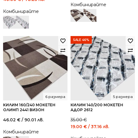
Комбинирайте
price
price
Комбинирайте
was:
is:
74.00 €
40.00 €
/
/
144.73
78.23
лв..
лв..
SALE 46%
6 размера
5 размера
КИЛИМ 160/240 МОКЕТЕН
КИЛИМ 140/200 МОКЕТЕН
ОЛИМП 2441 ВИЗОН
АДОР 2612
46.02
€
/ 90.01 лв.
35.00
€
Original
Current
19.00
€
/ 37.16 лв.
Комбинирайте
price
price