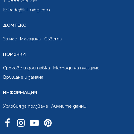
T:
0888 249 719
E:
trade@kilimibg.com
ДОМТЕКС
За нас
Mагазини
Съвети
ПОРЪЧКИ
Срокове и доставка
Методи на плащане
Връщане и замяна
ИНФОРМАЦИЯ
Условия за ползване
Личните данни