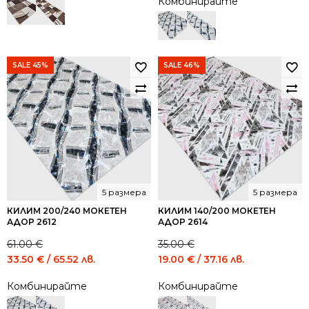
Комбинирайте
was:
is:
35.00 €
19.00 €
/
/
68.45
37.16
лв..
лв..
SALE 45%
SALE 46%
5 размера
5 размера
КИЛИМ 200/240 МОКЕТЕН
КИЛИМ 140/200 МОКЕТЕН
АДОР 2612
АДОР 2614
61.00
€
35.00
€
Original
Current
Original
Current
33.50
€
/ 65.52 лв.
19.00
€
/ 37.16 лв.
price
price
price
price
Комбинирайте
Комбинирайте
was:
is:
was:
is:
61.00 €
33.50 €
35.00 €
19.00 €