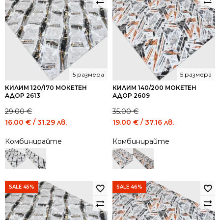
5 размера
5 размера
КИЛИМ 120/170 МОКЕТЕН
КИЛИМ 140/200 МОКЕТЕН
АДОР 2613
АДОР 2609
29.00
€
35.00
€
Original
Current
Original
Current
16.00
€
/ 31.29 лв.
19.00
€
/ 37.16 лв.
price
price
price
price
Комбинирайте
Комбинирайте
was:
is:
was:
is:
29.00 €
16.00 €
35.00 €
19.00 €
/
/
/
/
56.72
31.29
68.45
37.16
лв..
лв..
лв..
лв..
SALE 45%
SALE 46%