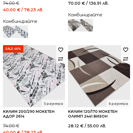
74.00
€
70.00
€
/ 136.91 лв.
Original
Current
40.00
€
/ 78.23 лв.
Комбинирайте
price
price
Комбинирайте
was:
is:
74.00 €
40.00 €
/
/
144.73
78.23
лв..
лв..
SALE 46%
5 размера
6 размера
КИЛИМ 200/290 МОКЕТЕН
КИЛИМ 120/170 МОКЕТЕН
АДОР 2614
ОЛИМП 2441 ВИЗОН
74.00
€
28.12
€
/ 55.00 лв.
Original
Current
40.00
€
/ 78.23 лв.