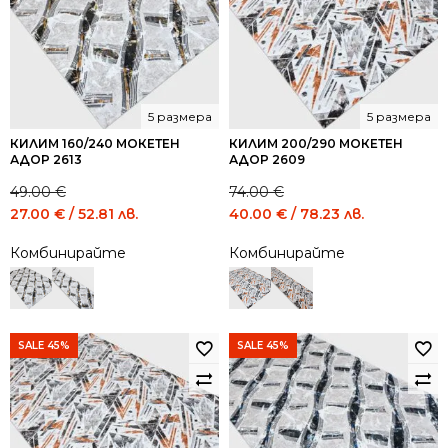
5 размера
5 размера
КИЛИМ 160/240 МОКЕТЕН
КИЛИМ 200/290 МОКЕТЕН
АДОР 2613
АДОР 2609
49.00
€
74.00
€
Original
Current
Original
Current
27.00
€
/ 52.81 лв.
40.00
€
/ 78.23 лв.
price
price
price
price
Комбинирайте
Комбинирайте
was:
is:
was:
is:
49.00 €
27.00 €
74.00 €
40.00 €
/
/
/
/
95.84
52.81
144.73
78.23
лв..
лв..
лв..
лв..
SALE 45%
SALE 45%