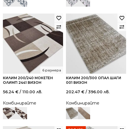
/
/
/
/
119.31
65.52
68.45
37.16
лв..
лв..
лв..
лв..
6 размера
КИЛИМ 200/240 МОКЕТЕН
КИЛИМ 200/300 ОПАЛ ШАГИ
ОЛИМП 2441 ВИЗОН
001 ВИЗОН
56.24
€
/ 110.00 лв.
202.47
€
/ 396.00 лв.
Комбинирайте
Комбинирайте