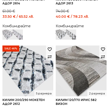
АДОР 2614
АДОР 2613
61.00
€
74.00
€
Original
Current
Original
Current
33.50
€
/ 65.52 лв.
40.00
€
/ 78.23 лв.
price
price
price
price
Комбинирайте
Комбинирайте
was:
is:
was:
is:
61.00 €
33.50 €
74.00 €
40.00 €
/
/
/
/
119.31
65.52
144.73
78.23
лв..
лв..
лв..
лв..
SALE 46%
5 размера
2 размера
КИЛИМ 200/290 МОКЕТЕН
КИЛИМ 120/170 ИРИС 582
АДОР 2612
ВИЗОН