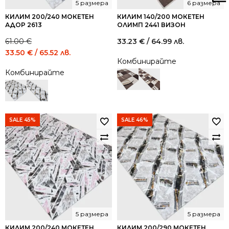
5 размера
6 размера
КИЛИМ 200/240 МОКЕТЕН
КИЛИМ 140/200 МОКЕТЕН
АДОР 2613
ОЛИМП 2441 ВИЗОН
61.00
€
33.23
€
/ 64.99 лв.
Original
Current
33.50
€
/ 65.52 лв.
Комбинирайте
price
price
Комбинирайте
was:
is:
61.00 €
33.50 €
/
/
119.31
65.52
лв..
лв..
SALE 45%
SALE 46%
5 размера
5 размера
КИЛИМ 200/240 МОКЕТЕН
КИЛИМ 200/290 МОКЕТЕН