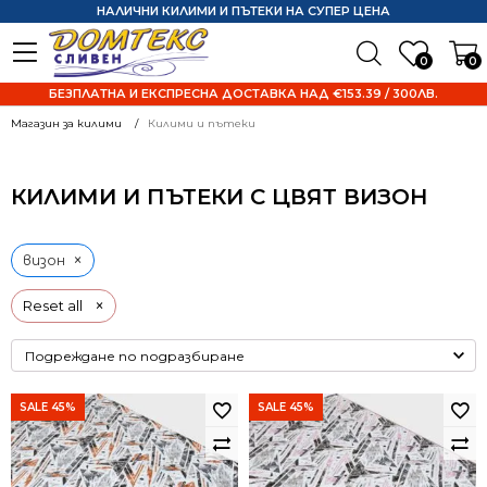
НАЛИЧНИ КИЛИМИ И ПЪТЕКИ НА СУПЕР ЦЕНА
0
0
БЕЗПЛАТНА И ЕКСПРЕСНА ДОСТАВКА НАД €153.39 / 300ЛВ.
Магазин за килими
Килими и пътеки
КИЛИМИ И ПЪТЕКИ С ЦВЯТ ВИЗОН
×
визон
×
Reset all
SALE 45%
SALE 45%