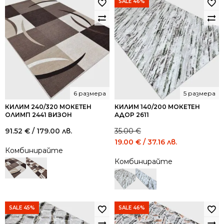
SALE 46%
6 размера
5 размера
КИЛИМ 240/320 МОКЕТЕН
КИЛИМ 140/200 МОКЕТЕН
ОЛИМП 2441 ВИЗОН
АДОР 2611
91.52
€
/ 179.00 лв.
35.00
€
Original
Current
19.00
€
/ 37.16 лв.
Комбинирайте
price
price
Комбинирайте
was:
is:
35.00 €
19.00 €
/
/
68.45
37.16
лв..
лв..
SALE 45%
SALE 46%