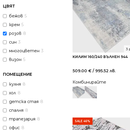
ЦВЯТ
бежов
5
крем
5
розов
8
син
3
3
многоцветен
3
КИЛИМ 160/240 ВЪЛНЕН 944
визон
5
509.00
€
/ 995.52 лв.
ПОМЕЩЕНИЕ
Комбинирайте
кухня
8
хол
8
детска стая
8
спалня
8
трапезария
8
SALE 46%
офис
8