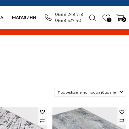
0888 249 719
БА
MАГАЗИНИ
1
0
0889 627 401