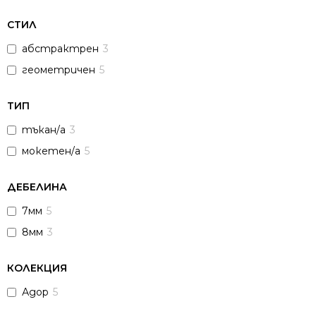
СТИЛ
абстрактрен
3
геометричен
5
ТИП
тъкан/а
3
мокетен/а
5
ДЕБЕЛИНА
7мм
5
8мм
3
КОЛЕКЦИЯ
Адор
5