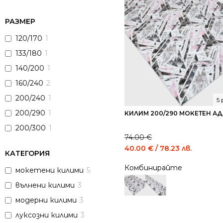
РАЗМЕР
120/170
1
133/180
1
140/200
1
160/240
2
200/240
1
5
200/290
1
КИЛИМ 200/290 МОКЕТЕН АД
200/300
1
74.00
€
Original
Curren
40.00
€
/ 78.23 лв.
КАТЕГОРИЯ
price
price
Комбинирайте
was:
is:
мокетени килими
5
74.00 €
40.00 
вълнени килими
3
/
/
144.73
78.23
модерни килими
3
лв..
лв..
луксозни килими
3