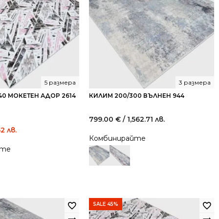
5 размера
3 размера
40 МОКЕТЕН АДОР 2614
КИЛИМ 200/300 ВЪЛНЕН 944
799.00
€
/ 1,562.71 лв.
Current
52 лв.
Комбинирайте
price
йте
is:
33.50 €
/
65.52
лв..
SALE 45%