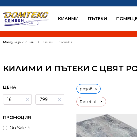
КИЛИМИ
ПЪТЕКИ
ПОМЕЩЕ
Магазин за килими
Килими и пътеки
КИЛИМИ И ПЪТЕКИ С ЦВЯТ Р
ЦЕНА
×
розов
×
×
×
Reset all
ПРОМОЦИЯ
On Sale
5