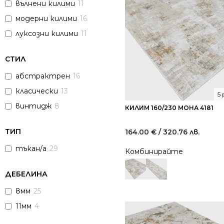
вълнени килими
11
модерни килими
16
луксозни килими
11
СТИЛ
абстрактрен
16
класически
13
5
винтидж
8
КИЛИМ 160/230 МОНА 4181
ТИП
164.00
€
/ 320.76 лв.
тъкан/а
29
Комбинирайте
ДЕБЕЛИНА
8мм
25
11мм
4