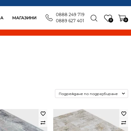
0888 249 719
БА
MАГАЗИНИ
0
0
0889 627 401