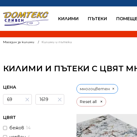
КИЛИМИ
ПЪТЕКИ
ПОМЕЩЕ
Магазин за килими
Килими и пътеки
КИЛИМИ И ПЪТЕКИ С ЦВЯТ 
ЦЕНА
×
многоцветен
×
×
×
Reset all
ЦВЯТ
бежов
14