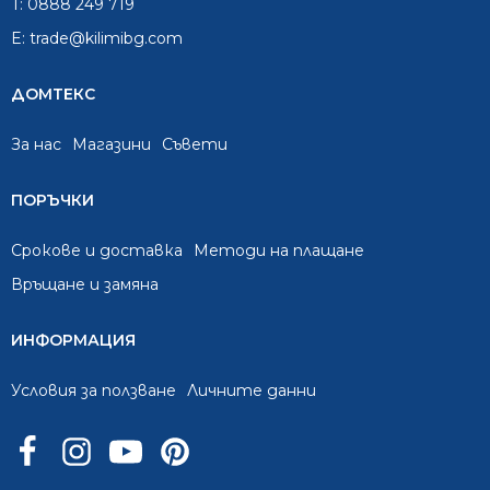
T:
0888 249 719
E:
trade@kilimibg.com
ДОМТЕКС
За нас
Mагазини
Съвети
ПОРЪЧКИ
Срокове и доставка
Методи на плащане
Връщане и замяна
ИНФОРМАЦИЯ
Условия за ползване
Личните данни