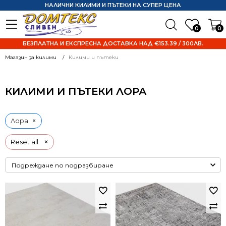
НАЛИЧНИ КИЛИМИ И ПЪТЕКИ НА СУПЕР ЦЕНА
0
0
БЕЗПЛАТНА И ЕКСПРЕСНА ДОСТАВКА НАД €153.39 / 300ЛВ.
Магазин за килими
Килими и пътеки
КИЛИМИ И ПЪТЕКИ ЛОРА
×
Лора
×
Reset all