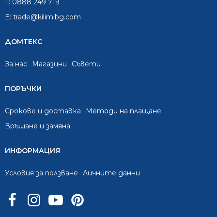
T:
0888 249 719
E:
trade@kilimibg.com
ДОМТЕКС
За нас
Mагазини
Съвети
ПОРЪЧКИ
Срокове и доставка
Методи на плащане
Връщане и замяна
ИНФОРМАЦИЯ
Условия за ползване
Личните данни