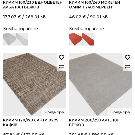
КИЛИМ 160/230 ЕДНОЦВЕТЕН
КИЛИМ 160/240 МОКЕТЕН
АЛБА 1001 БЕЖОВ
ОЛИМП 2409 ЧЕРВЕН
137.03
€
/ 268.01 лв.
46.02
€
/ 90.01 лв.
Комбинирайте
Комбинирайте
2 размера
6 размера
КИЛИМ 120/170 САНТИ 0775
КИЛИМ 200/250 АРТЕ 101
КАФЯВ
БЕЖОВ
87.94
€
/ 172.00 лв.
201.45
€
/ 394.00 лв.