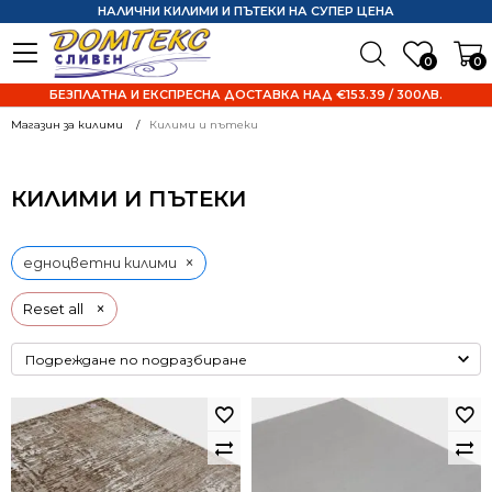
НАЛИЧНИ КИЛИМИ И ПЪТЕКИ НА СУПЕР ЦЕНА
0
0
БЕЗПЛАТНА И ЕКСПРЕСНА ДОСТАВКА НАД €153.39 / 300ЛВ.
Магазин за килими
Килими и пътеки
КИЛИМИ И ПЪТЕКИ
×
едноцветни килими
×
Reset all