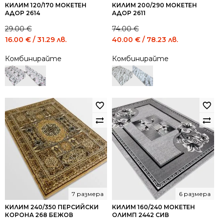
КИЛИМ 120/170 МОКЕТЕН
КИЛИМ 200/290 МОКЕТЕН
АДОР 2614
АДОР 2611
29.00
€
74.00
€
Original
Current
Original
Current
16.00
€
/ 31.29 лв.
40.00
€
/ 78.23 лв.
price
price
price
price
Комбинирайте
Комбинирайте
was:
is:
was:
is:
29.00 €
16.00 €
74.00 €
40.00 €
/
/
/
/
56.72
31.29
144.73
78.23
лв..
лв..
лв..
лв..
7 размера
6 размера
КИЛИМ 240/350 ПЕРСИЙСКИ
КИЛИМ 160/240 МОКЕТЕН
КОРОНА 268 БЕЖОВ
ОЛИМП 2442 СИВ