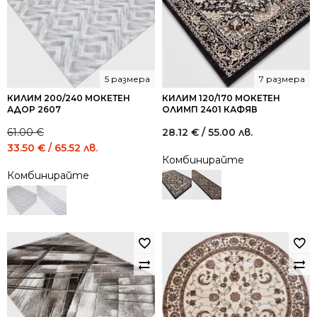
5 размера
7 размера
КИЛИМ 200/240 МОКЕТЕН
КИЛИМ 120/170 МОКЕТЕН
АДОР 2607
ОЛИМП 2401 КАФЯВ
61.00
€
28.12
€
/ 55.00 лв.
Original
Current
33.50
€
/ 65.52 лв.
Комбинирайте
price
price
Комбинирайте
was:
is:
61.00 €
33.50 €
/
/
119.31
65.52
лв..
лв..