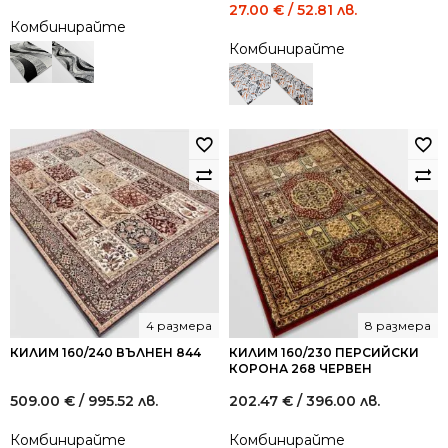
Original
Current
27.00
€
/ 52.81 лв.
Комбинирайте
price
price
Комбинирайте
was:
is:
49.00 €
27.00 €
/
/
95.84
52.81
лв..
лв..
4 размера
8 размера
КИЛИМ 160/240 ВЪЛНЕН 844
КИЛИМ 160/230 ПЕРСИЙСКИ
КОРОНА 268 ЧЕРВЕН
509.00
€
/ 995.52 лв.
202.47
€
/ 396.00 лв.
Комбинирайте
Комбинирайте