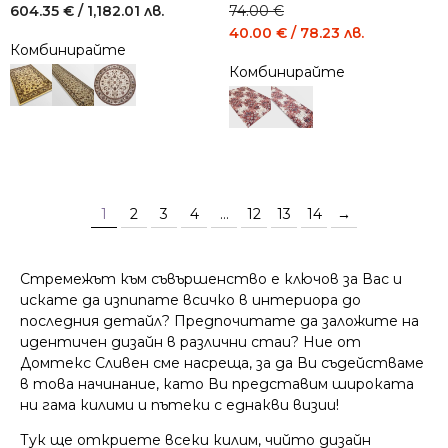
604.35
€
/ 1,182.01 лв.
74.00
€
Original
Current
40.00
€
/ 78.23 лв.
Комбинирайте
price
price
Комбинирайте
was:
is:
74.00 €
40.00 €
/
/
144.73
78.23
лв..
лв..
1
2
3
4
…
12
13
14
→
Стремежът към съвършенство е ключов за Вас и
искате да изпипате всичко в интериора до
последния детайл? Предпочитате да заложите на
идентичен дизайн в различни стаи? Ние от
Домтекс Сливен сме насреща, за да Ви съдействаме
в това начинание, като Ви представим широката
ни гама килими и пътеки с еднакви визии!
Тук ще откриете всеки килим, чийто дизайн