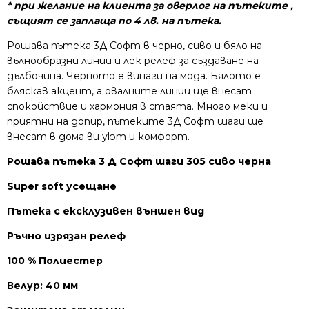
* при желание на клиента за оверлог на пътеките ,
същият се заплаща по 4 лв. на пътека.
Рошава пътека 3Д Софт в черно, сиво и бяло на
вълнообразни линии и лек релеф за създаване на
дълбочина.
Черното е винаги на мода. Бялото е
бляскав акцент, а овалните линии ще внесат
спокойствие и хармония в стаята.
Много меки и
приятни на допир, пътеките 3Д Софт шаги ще
внесат в дома ви уют и комфорт.
Рошава пътека 3 Д Софт шаги 305 сиво черна
Super soft усещане
Пътека с ексклузивен външен вид
Ръчно изрязан релеф
100 % Полиестер
Велур: 40 мм