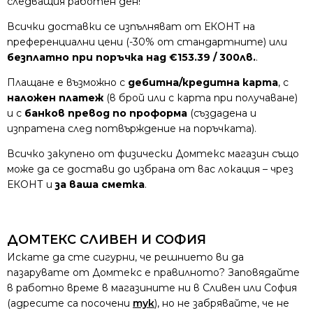
следващия работен ден!
Всички доставки се изпълняват от ЕКОНТ на
преференциални цени (-30% от стандартните) или
безплатно при поръчка над €153.39 / 300лв.
.
Плащане е възможно с
дебитна/кредитна карта
, с
наложен платеж
(в брой или с карта при получаване)
и с
банков превод по проформа
(създадена и
изпратена след потвърждение на поръчката).
Всичко закупено от физически Домтекс магазин също
може да се достави до избрана от вас локация – чрез
ЕКОНТ и
за ваша сметка
.
ДОМТЕКС СЛИВЕН И СОФИЯ
Искате да сте сигурни, че решнието ви да
пазарувате от Домтекс е правилното? Заповядайте
в работно време в магазините ни в Сливен или София
(адресите са посочени
тук
), но не забрявайте, че не