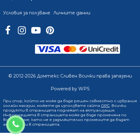
Условия за ползване
Личните данни
© 2012-2026 Домтекс Сливен Всички права запазени
Powered by WPS
При спор, който не може да бъде решен съвместно с избрания
онлайн магазин
, можете да използвате сайта
ОРС
. Всички
продукти в страницата подлежат на актуализация.
Информацията в страницата може да бъде променяна по
всяко време, като не е задължително промените да бъдат
0888 249 719
анонсирани в страницата.