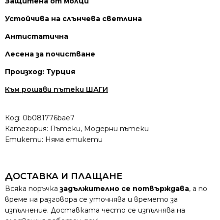
Защитена от молци
Устойчива на слънчева светлина
Антистатична
Лесена за почистване
Произход: Турция
Към рошави пътеки ШАГИ
Код:
0b081776bae7
Категория:
Пътеки
,
Модерни пътеки
Етикети: Няма етикети
ДОСТАВКА И ПЛАЩАНЕ
Всяка поръчка
задължително се потвърждава
, а по
време на разговора се уточнява и времето за
изпълнение. Доставката често се изпълнява на