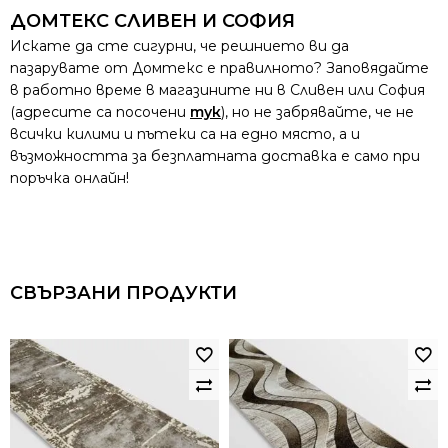
ДОМТЕКС СЛИВЕН И СОФИЯ
Искате да сте сигурни, че решнието ви да
пазарувате от Домтекс е правилното? Заповядайте
в работно време в магазините ни в Сливен или София
(адресите са посочени
тук
), но не забрявайте, че не
всички килими и пътеки са на едно място, а и
възможността за безплатната доставка е само при
поръчка онлайн!
СВЪРЗАНИ ПРОДУКТИ