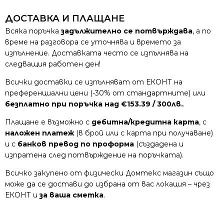
ДОСТАВКА И ПЛАЩАНЕ
Всяка поръчка
задължително се потвърждава
, а по
време на разговора се уточнява и времето за
изпълнение. Доставката често се изпълнява на
следващия работен ден!
Всички доставки се изпълняват от ЕКОНТ на
преференциални цени (-30% от стандартните) или
безплатно при поръчка над €153.39 / 300лв.
.
Плащане е възможно с
дебитна/кредитна карта
, с
наложен платеж
(в брой или с карта при получаване)
и с
банков превод по проформа
(създадена и
изпратена след потвърждение на поръчката).
Всичко закупено от физически Домтекс магазин също
може да се достави до избрана от вас локация – чрез
ЕКОНТ и
за ваша сметка
.