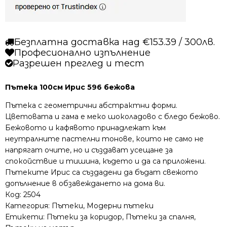
Безплатна доставка над €153.39 / 300лв.
Професионално изпълнение
Разрешен преглед и тест
Пътека 100см Ирис 596 бежова
Пътека с геометрични абстрактни форми.
Цветовата и гама е меко шоколадово с бледо бежово.
Бежовото и кафявото принадлежат към
неутралните пастелни тонове, които не само не
напрягат очите, но и създават усещане за
спокойствие и тишина, където и да са приложени.
Пътеките Ирис са създадени да бъдат свежото
допълнение в обзавеждането на дома ви.
Код:
2504
Категория:
Пътеки
,
Модерни пътеки
Етикети:
Пътеки за коридор
,
Пътеки за спалня
,