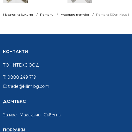
Магазин за килими
Пътеки
Модерни пътеки
Пътека 100см Ирис 59
КОНТАКТИ
ТОНИТЕКС ООД
T:
0888 249 719
E:
trade@kilimibg.com
ДОМТЕКС
За нас
Mагазини
Съвети
ПОРЪЧКИ