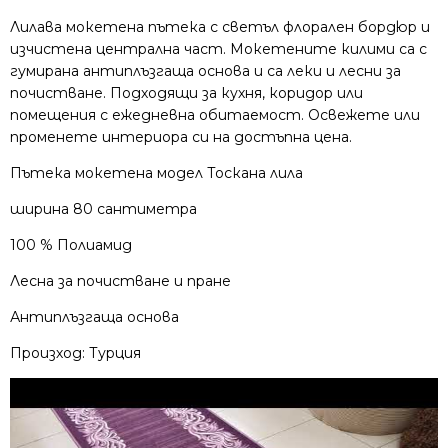
Лилава мокетена пътека с светъл флорален бордюр и
изчистена централна част. Мокетените килими са с
гумирана антиплъзгаща основа и са леки и лесни за
почистване. Подходящи за кухня, коридор или
помещения с ежедневна обитаемост. Освежете или
променете интериора си на достъпна цена.
Пътека мокетена модел Тоскана лила
ширина 80 сантиметра
100 % Полиамид
Лесна за почистване и пране
Антиплъзгаща основа
Произход: Турция