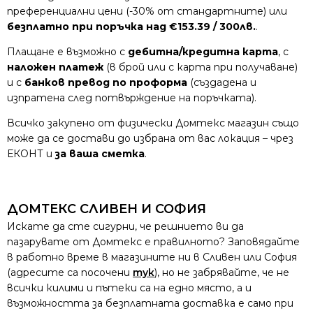
преференциални цени (-30% от стандартните) или
безплатно при поръчка над €153.39 / 300лв.
.
Плащане е възможно с
дебитна/кредитна карта
, с
наложен платеж
(в брой или с карта при получаване)
и с
банков превод по проформа
(създадена и
изпратена след потвърждение на поръчката).
Всичко закупено от физически Домтекс магазин също
може да се достави до избрана от вас локация – чрез
ЕКОНТ и
за ваша сметка
.
ДОМТЕКС СЛИВЕН И СОФИЯ
Искате да сте сигурни, че решнието ви да
пазарувате от Домтекс е правилното? Заповядайте
в работно време в магазините ни в Сливен или София
(адресите са посочени
тук
), но не забрявайте, че не
всички килими и пътеки са на едно място, а и
възможността за безплатната доставка е само при