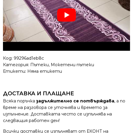
Код:
99296ad1eb8c
Категория:
Пътеки
,
Мокетени пътеки
Етикети: Няма етикети
ДОСТАВКА И ПЛАЩАНЕ
Всяка поръчка
задължително се потвърждава
, а по
време на разговора се уточнява и времето за
изпълнение. Доставката често се изпълнява на
следващия работен ден!
Всички доставки се изпълняват от ЕКОНТ на