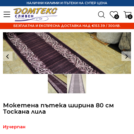
НАЛИЧНИ КИЛИМИ И ПЪТЕКИ НА СУПЕР ЦЕНА
0
0
БЕЗПЛАТНА И ЕКСПРЕСНА ДОСТАВКА НАД €153.39 / 300ЛВ.
Мокетена пътека ширина 80 см
Тоскана лила
Изчерпан