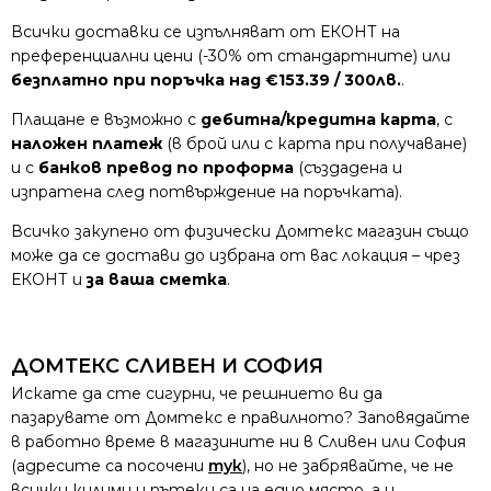
Всички доставки се изпълняват от ЕКОНТ на
преференциални цени (-30% от стандартните) или
безплатно при поръчка над €153.39 / 300лв.
.
Плащане е възможно с
дебитна/кредитна карта
, с
наложен платеж
(в брой или с карта при получаване)
и с
банков превод по проформа
(създадена и
изпратена след потвърждение на поръчката).
Всичко закупено от физически Домтекс магазин също
може да се достави до избрана от вас локация – чрез
ЕКОНТ и
за ваша сметка
.
ДОМТЕКС СЛИВЕН И СОФИЯ
Искате да сте сигурни, че решнието ви да
пазарувате от Домтекс е правилното? Заповядайте
в работно време в магазините ни в Сливен или София
(адресите са посочени
тук
), но не забрявайте, че не
всички килими и пътеки са на едно място, а и