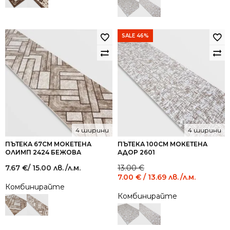
15.65
8.80
лв..
лв..
SALE 46%
4 ширини
4 ширини
ПЪТЕКА 67СМ МОКЕТЕНА
ПЪТЕКА 100СМ МОКЕТЕНА
ОЛИМП 2424 БЕЖОВА
АДОР 2601
Original
Current
7.67
€
/ 15.00 лв.
/л.м.
13.00
€
price
price
7.00
€
/ 13.69 лв.
/л.м.
was:
is:
Комбинирайте
13.00 €
7.00 €
Комбинирайте
/
/
25.43
13.69
лв..
лв..