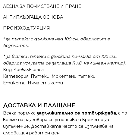
ЛЕСНА ЗА ПОЧИСТВАНЕ И ПРАНЕ
АНТИПЛЪЗГАЩА ОСНОВА
ПРОИЗХОД:ТУРЦИЯ
*
за пътеки с дължина над 100 см. оверлогът е
безплатен.
*
за всички пътеки с дължина по-малка от 100 см.,
оверлог услугата се заплаща (1 лв. на линеен метър).
Код:
4be5a36cbaca
Категория:
Пътеки
,
Мокетени пътеки
Етикети: Няма етикети
ДОСТАВКА И ПЛАЩАНЕ
Всяка поръчка
задължително се потвърждава
, а по
време на разговора се уточнява и времето за
изпълнение. Доставката често се изпълнява на
следващия работен ден!