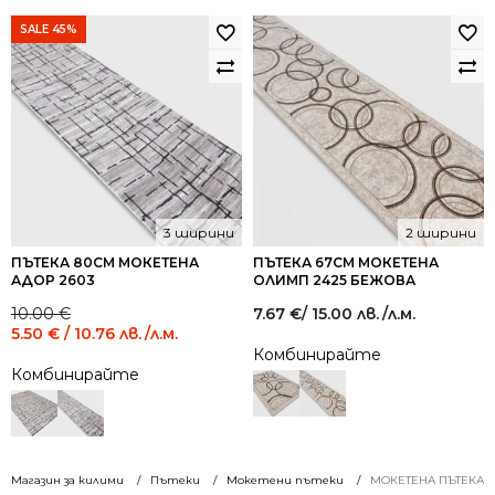
SALE 45%
3 ширини
2 ширини
ПЪТЕКА 80СМ МОКЕТЕНА
ПЪТЕКА 67СМ МОКЕТЕНА
АДОР 2603
ОЛИМП 2425 БЕЖОВА
Original
Current
10.00
€
7.67
€
/ 15.00 лв.
/л.м.
price
price
5.50
€
/ 10.76 лв.
/л.м.
was:
is:
Комбинирайте
10.00 €
5.50 €
Комбинирайте
/
/
19.56
10.76
лв..
лв..
Магазин за килими
Пътеки
Мокетени пътеки
МОКЕТЕНА ПЪТЕКА Ш