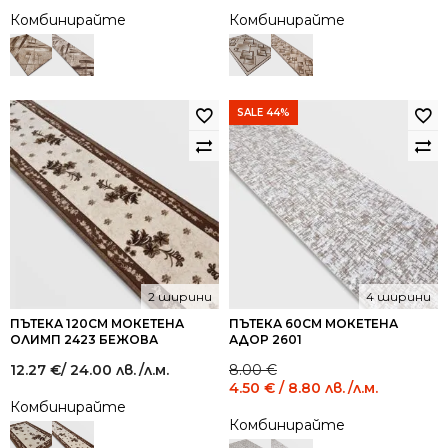
Комбинирайте
Комбинирайте
SALE 44%
2 ширини
4 ширини
ПЪТЕКА 120СМ МОКЕТЕНА
ПЪТЕКА 60СМ МОКЕТЕНА
ОЛИМП 2423 БЕЖОВА
АДОР 2601
Original
Current
12.27
€
/ 24.00 лв.
/л.м.
8.00
€
price
price
4.50
€
/ 8.80 лв.
/л.м.
was:
is:
Комбинирайте
8.00 €
4.50 €
Комбинирайте
/
/