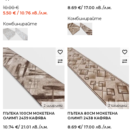
Original
Current
10.00
€
8.69
€
/ 17.00 лв.
/л.м.
price
price
5.50
€
/ 10.76 лв.
/л.м.
was:
is:
Комбинирайте
10.00 €
5.50 €
Комбинирайте
/
/
19.56
10.76
лв..
лв..
2 ширини
2 ширини
ПЪТЕКА 100СМ МОКЕТЕНА
ПЪТЕКА 80СМ МОКЕТЕНА
ОЛИМП 2439 КАФЯВА
ОЛИМП 2438 КАФЯВА
10.74
€
/ 21.01 лв.
/л.м.
8.69
€
/ 17.00 лв.
/л.м.