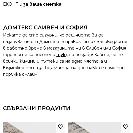
ЕКОНТ и
за ваша сметка
.
ДОМТЕКС СЛИВЕН И СОФИЯ
Искате да сте сигурни, че решнието ви да
пазарувате от Домтекс е правилното? Заповядайте
в работно време в магазините ни в Сливен или София
(адресите са посочени
тук
), но не забрявайте, че не
всички килими и пътеки са на едно място, а и
възможността за безплатната доставка е само при
поръчка онлайн!
СВЪРЗАНИ ПРОДУКТИ