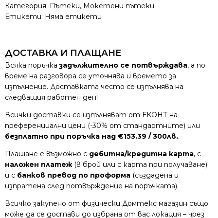
Категория:
Пътеки
,
Мокетени пътеки
Етикети: Няма етикети
ДОСТАВКА И ПЛАЩАНЕ
Всяка поръчка
задължително се потвърждава
, а по
време на разговора се уточнява и времето за
изпълнение. Доставката често се изпълнява на
следващия работен ден!
Всички доставки се изпълняват от ЕКОНТ на
преференциални цени (-30% от стандартните) или
безплатно при поръчка над €153.39 / 300лв.
.
Плащане е възможно с
дебитна/кредитна карта
, с
наложен платеж
(в брой или с карта при получаване)
и с
банков превод по проформа
(създадена и
изпратена след потвърждение на поръчката).
Всичко закупено от физически Домтекс магазин също
може да се достави до избрана от вас локация – чрез