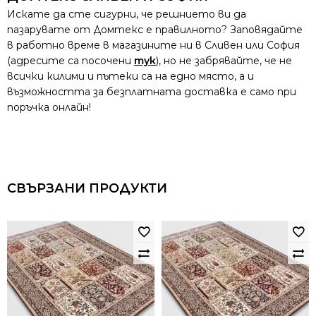
Искате да сте сигурни, че решнието ви да
пазарувате от Домтекс е правилното? Заповядайте
в работно време в магазините ни в Сливен или София
(адресите са посочени
тук
), но не забрявайте, че не
всички килими и пътеки са на едно място, а и
възможността за безплатната доставка е само при
поръчка онлайн!
СВЪРЗАНИ ПРОДУКТИ