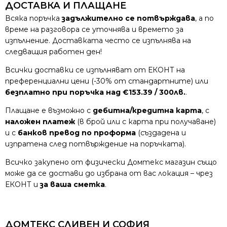
ДОСТАВКА И ПЛАЩАНЕ
Всяка поръчка
задължително се потвърждава
, а по
време на разговора се уточнява и времето за
изпълнение. Доставката често се изпълнява на
следващия работен ден!
Всички доставки се изпълняват от ЕКОНТ на
преференциални цени (-30% от стандартните) или
безплатно при поръчка над €153.39 / 300лв.
.
Плащане е възможно с
дебитна/кредитна карта
, с
наложен платеж
(в брой или с карта при получаване)
и с
банков превод по проформа
(създадена и
изпратена след потвърждение на поръчката).
Всичко закупено от физически Домтекс магазин също
може да се достави до избрана от вас локация – чрез
ЕКОНТ и
за ваша сметка
.
ДОМТЕКС СЛИВЕН И СОФИЯ