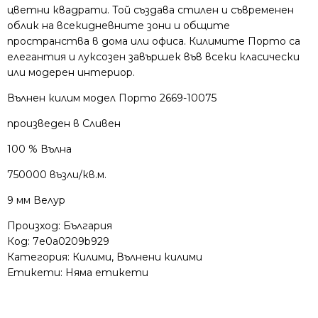
цветни квадрати.
Той създава стилен и съвременен
облик на всекидневните зони и общите
пространства в дома или офиса. Килимите Порто са
елегантия и луксозен завършек във всеки класически
или модерен интериор.
Вълнен килим модел Порто 2669-10075
произведен в Сливен
100 % Вълна
750000 възли/кв.м.
9 мм Велур
Произход: България
Код:
7e0a0209b929
Категория:
Килими
,
Вълнени килими
Етикети: Няма етикети