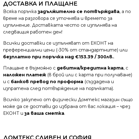
ДОСТАВКА И ПЛАЩАНЕ
Всяка поръчка
задължително се потвърждава
, а по
време на разговора се уточнява и времето за
изпълнение. Доставката често се изпълнява на
следващия работен ден!
Всички доставки се изпълняват от ЕКОНТ на
преференциални цени (-30% от стандартните) или
безплатно при поръчка над €153.39 / 300лв.
.
Плащане е възможно с
дебитна/кредитна карта
, с
наложен платеж
(в брой или с карта при получаване)
и с
банков превод по проформа
(създадена и
изпратена след потвърждение на поръчката).
Всичко закупено от физически Домтекс магазин също
може да се достави до избрана от вас локация – чрез
ЕКОНТ и
за ваша сметка
.
ДОМТЕКС СЛИВЕН И СОФИЯ