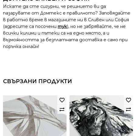
Искате да сте сигурни, че решнието ви да
пазарувате от Домтекс е правилното? Заповядайте
в работно време в магазините ни в Сливен или София
(адресите са посочени
тук
), но не забрявайте, че не
всички килими и пътеки са на едно място, а и
възможността за безплатната доставка е само при
поръчка онлайн!
СВЪРЗАНИ ПРОДУКТИ