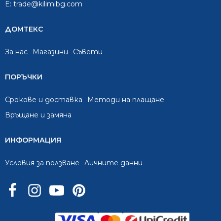
E:
trade@kilimibg.com
ДОМТЕКС
За нас
Mагазини
Съвети
ПОРЪЧКИ
Срокове и доставка
Методи на плащане
Връщане и замяна
ИНФОРМАЦИЯ
Условия за ползване
Личните данни