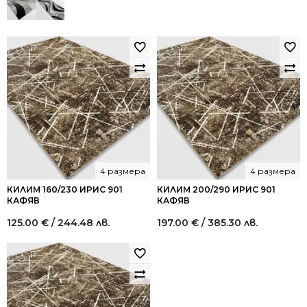
521.52 €
313.00 €
/
/
1,020.00
612.17
лв..
лв..
4 размера
4 размера
КИЛИМ 160/230 ИРИС 901
КИЛИМ 200/290 ИРИС 901
КАФЯВ
КАФЯВ
125.00
€
/ 244.48 лв.
197.00
€
/ 385.30 лв.