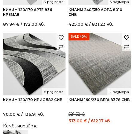
3 размера
5 размера
КИЛИМ 120/170 АРТЕ 836
КИЛИМ 240/350 ЛОРА 8010
КРЕМАВ
СИВ
87.94
€
/ 172.00 лв.
425.00
€
/ 831.23 лв.
SALE 40%
5 размера
2 размера
КИЛИМ 120/170 ИРИС 582 СИВ
КИЛИМ 160/230 ВЕГА 8378 СИВ
70.00
€
/ 136.91 лв.
521.52
€
Original
Current
313.00
€
/ 612.17 лв.
Комбинирайте
price
price
was:
is: