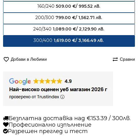
160/240
509.00
€
/ 995.52 лв.
200/300
799.00
€
/ 1,562.71 лв.
240/340
1,089.00
€
/ 2,129.90 лв.
300/400
1,619.00
€
/ 3,166.49 лв.
Добави в Любими
Сравни
Безплатна доставка над €153.39 / 300лв.
Професионално изпълнение
Разрешен преглед и тест