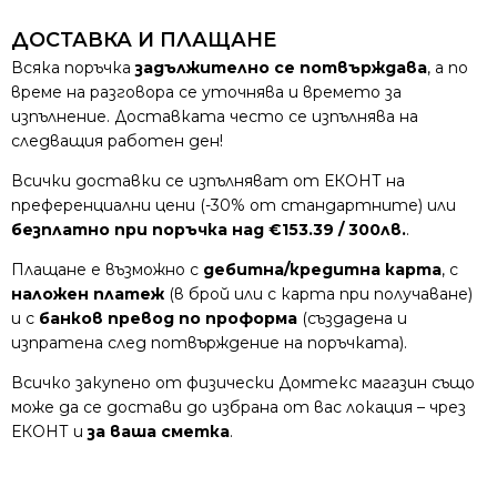
ДОСТАВКА И ПЛАЩАНЕ
Всяка поръчка
задължително се потвърждава
, а по
време на разговора се уточнява и времето за
изпълнение. Доставката често се изпълнява на
следващия работен ден!
Всички доставки се изпълняват от ЕКОНТ на
преференциални цени (-30% от стандартните) или
безплатно при поръчка над €153.39 / 300лв.
.
Плащане е възможно с
дебитна/кредитна карта
, с
наложен платеж
(в брой или с карта при получаване)
и с
банков превод по проформа
(създадена и
изпратена след потвърждение на поръчката).
Всичко закупено от физически Домтекс магазин също
може да се достави до избрана от вас локация – чрез
ЕКОНТ и
за ваша сметка
.