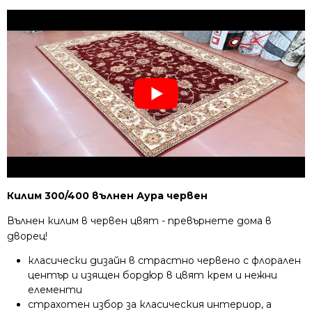
Килим 300/400 вълнен Аура червен
Вълнен килим в червен цвят - превърнете дома в
дворец!
класически дизайн в страстно червено с флорален
център и изящен бордюр в цвят крем и нежни
елементи
страхотен избор за класическия интериор, а