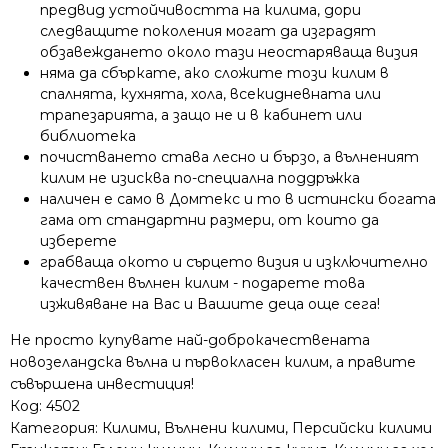
предвид устойчивостта на килима, дори
следващите поколения могат да изградят
обзавеждането около тази неостаряваща визия
няма да сбъркате, ако сложите този килим в
спалнята, кухнята, хола, всекидневната или
трапезарията, а защо не и в кабинет или
библиотека
почистването става лесно и бързо, а вълненият
килим не изисква по-специална поддръжка
наличен е само в Домтекс и то в истински богата
гама от стандартни размери, от които да
изберете
грабваща окото и сърцето визия и изключително
качествен вълнен килим - подарете това
изживяване на Вас и Вашите деца още сега!
Не просто купувате най-доброкачествената
новозеландска вълна и първокласен килим, а правите
съвършена инвестиция!
Код:
4502
Категория:
Килими
,
Вълнени килими
,
Персийски килими