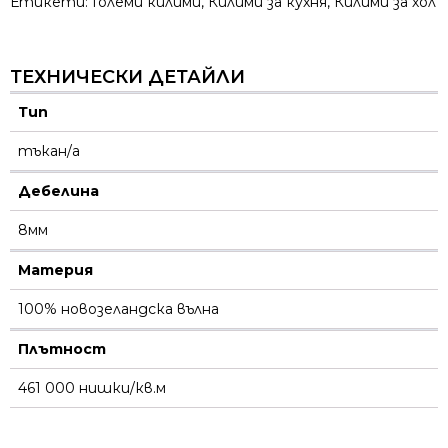
Етикети:
Големи килими
,
Килими за кухня
,
Килими за хол
ТЕХНИЧЕСКИ ДЕТАЙЛИ
Тип
тъкан/а
Дебелина
8мм
Материя
100% новозеландска вълна
Плътност
461 000 нишки/кв.м