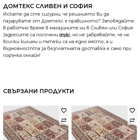
ДОМТЕКС СЛИВЕН И СОФИЯ
Искате да сте сигурни, че решнието ви да
пазарувате от Домтекс е правилното? Заповядайте
в работно време в магазините ни в Сливен или София
(адресите са посочени
тук
), но не забрявайте, че не
всички килими и пътеки са на едно място, а и
възможността за безплатната доставка е само при
поръчка онлайн!
СВЪРЗАНИ ПРОДУКТИ