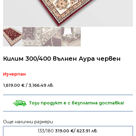
Килим 300/400 вълнен Аура червен
Изчерпан
1,619.00
€
/ 3,166.49 лв.
Този продукт е с безплатна доставка!
Още налични размери
133/180
319.00
€
/ 623.91 лв.