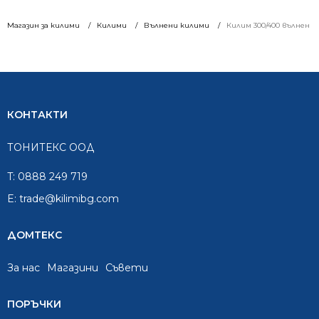
Магазин за килими
Килими
Вълнени килими
Килим 300/400 вълнен А
КОНТАКТИ
ТОНИТЕКС ООД
T:
0888 249 719
E:
trade@kilimibg.com
ДОМТЕКС
За нас
Mагазини
Съвети
ПОРЪЧКИ