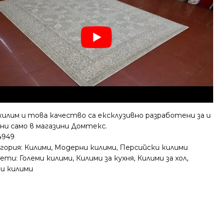
килим и това качество са ексклузивно разработени за и
ни само в магазини Домтекс.
4949
гория:
Килими
,
Модерни килими
,
Персийски килими
ети:
Големи килими
,
Килими за кухня
,
Килими за хол
,
ки килими