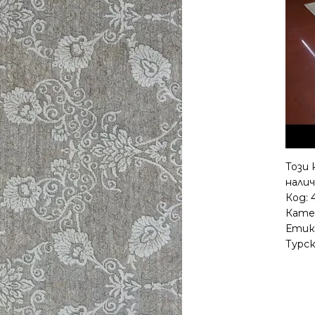
Този 
налич
Код:
Кате
Етик
Турс