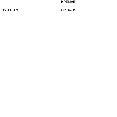
КРЕМАВ
170.00
€
87.94
€