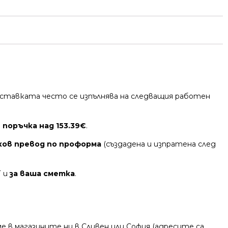
 Доставката често се изпълнява на следващия работен
 поръчка над 153.39€
.
ков превод по проформа
(създадена и изпратена след
Т и
за ваша сметка
.
 в магазините ни в Сливен или София (адресите са