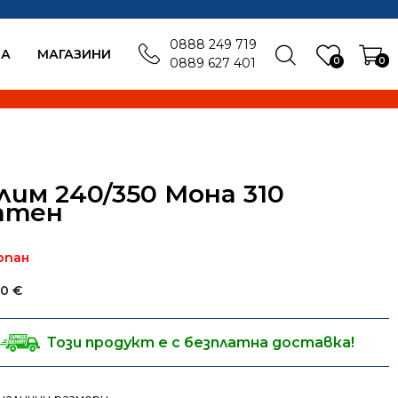
0888 249 719
БА
MАГАЗИНИ
0
0
0889 627 401
лим 240/350 Мона 310
атен
рпан
00
€
Този продукт е с безплатна доставка!