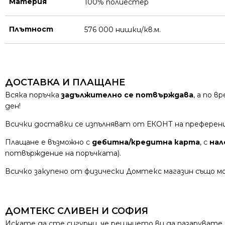
Материя
100% полиестер
Плътност
576 000 нишки/кв.м.
ДОСТАВКА И ПЛАЩАНЕ
Всяка поръчка
задължително се потвърждава
, а по 
ден!
Всички доставки се изпълняват от ЕКОНТ на преферен
Плащане е възможно с
дебитна/кредитна карта
, с
нал
потвърждение на поръчката).
Всичко закупено от физически Домтекс магазин също мо
ДОМТЕКС СЛИВЕН И СОФИЯ
Искате да сте сигурни, че решнието ви да пазарувате