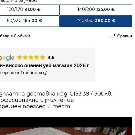
налични размери
120/170
91.00
€
140/200
125.00
€
160/230
164.00
€
240/350
380.00
€
бави в Любими
Сравни
зплатна доставка над €153.39 / 300лв.
офесионално изпълнение
зрешен преглед и тест