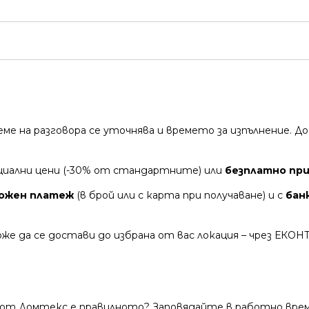
време на разговора се уточнява и времето за изпълнение.
циални цени (-30% от стандартните) или
безплатно при
ожен платеж
(в брой или с карта при получаване) и с
бан
же да се достави до избрана от вас локация – чрез ЕКОН
 от Домтекс е правилното? Заповядайте в работно време