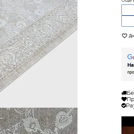
Още 
До
Бе
Пр
Ра