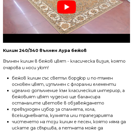
Килим 240/340 вълнен Аура бежов
Вълнен килим в бежов цвят - класическа визия, която
очарова и носи уют!
бежов килим със светъл бордюр и по-тъмен
основен цвят, изпълнен с флорални елементи
идеално допълнение към класическия интериор, а
бежовият цвят чудесно ще балансира
останалите цветове в обзавеждането
превъзходен избор за спалнята, хола,
всекидневната, кухнята или трапезарията
чистенето на този килим е песен, която няма да
искате да свършва, а петната може да