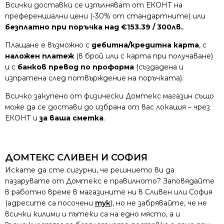
Всички доставки се изпълняват от ЕКОНТ на
преференциални цени (-30% от стандартните) или
безплатно при поръчка над €153.39 / 300лв.
.
Плащане е възможно с
дебитна/кредитна карта
, с
наложен платеж
(в брой или с карта при получаване)
и с
банков превод по проформа
(създадена и
изпратена след потвърждение на поръчката).
Всичко закупено от физически Домтекс магазин също
може да се достави до избрана от вас локация – чрез
ЕКОНТ и
за ваша сметка
.
ДОМТЕКС СЛИВЕН И СОФИЯ
Искате да сте сигурни, че решнието ви да
пазарувате от Домтекс е правилното? Заповядайте
в работно време в магазините ни в Сливен или София
(адресите са посочени
тук
), но не забрявайте, че не
всички килими и пътеки са на едно място, а и