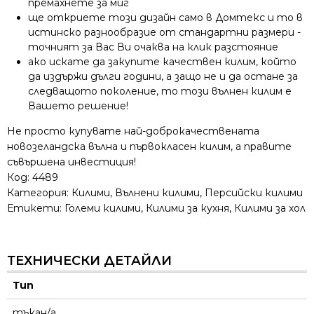
премахнете за миг
ще откриете този дизайн само в Домтекс и то в
истинско разнообразие от стандартни размери -
точният за Вас Ви очаква на клик разстояние
ако искате да закупите качествен килим, който
да издържи дълги години, а защо не и да остане за
следващото поколение, то този вълнен килим е
Вашето решение!
Не просто купувате най-доброкачествената
новозеландска вълна и първокласен килим, а правите
съвършена инвестиция!
Код:
4489
Категория:
Килими
,
Вълнени килими
,
Персийски килими
Етикети:
Големи килими
,
Килими за кухня
,
Килими за хол
ТЕХНИЧЕСКИ ДЕТАЙЛИ
Тип
тъкан/а