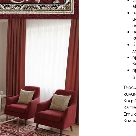
а
и
и
н
п
к
б
л
п
в
п
д
Търси
кили
Код:
Кате
Етик
Килим