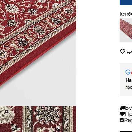
Комб
До
Бе
Пр
Ра