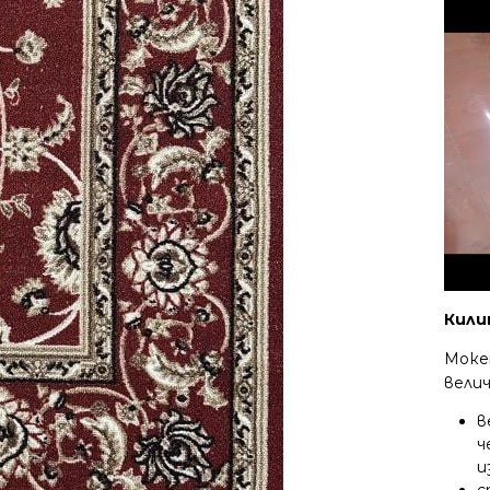
Кили
Моке
вели
в
ч
и
с