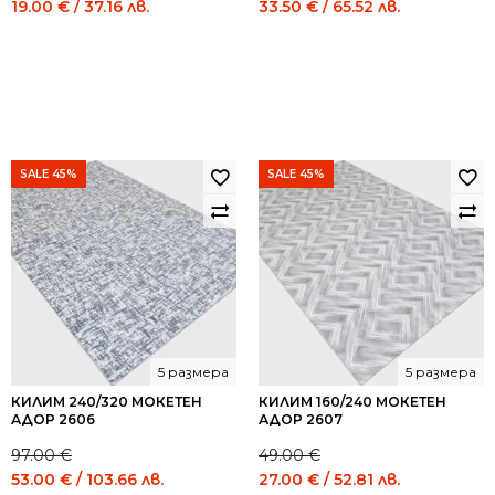
Original
Current
Original
Current
19.00
€
/ 37.16 лв.
33.50
€
/ 65.52 лв.
price
price
price
price
was:
is:
was:
is:
35.00 €
19.00 €
61.00 €
33.50 €
/
/
/
/
68.45
37.16
119.31
65.52
лв..
лв..
лв..
лв..
SALE 45%
SALE 45%
5 размера
5 размера
КИЛИМ 240/320 МОКЕТЕН
КИЛИМ 160/240 МОКЕТЕН
АДОР 2606
АДОР 2607
97.00
€
49.00
€
Original
Current
Original
Current
53.00
€
/ 103.66 лв.
27.00
€
/ 52.81 лв.