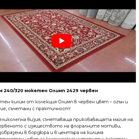
м 240/320 мокетен Олимп 2429 червен
тен килим от колекция Олимп в червен цвят – огън и
чие, съчетани с практичност!
еликолепна визия, съчетаваща приковаващата магия на
ервеното с изяществото на флоралните мотиви,
зобразени в бордюра и в центъра на килима
трахотен избор за класическия интериор и кокетен