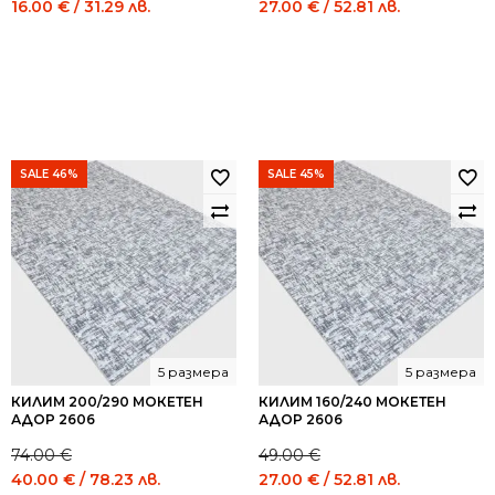
Original
Current
Original
Current
16.00
€
/ 31.29 лв.
27.00
€
/ 52.81 лв.
price
price
price
price
was:
is:
was:
is:
29.00 €
16.00 €
49.00 €
27.00 €
/
/
/
/
56.72
31.29
95.84
52.81
лв..
лв..
лв..
лв..
SALE 46%
SALE 45%
5 размера
5 размера
КИЛИМ 200/290 МОКЕТЕН
КИЛИМ 160/240 МОКЕТЕН
АДОР 2606
АДОР 2606
74.00
€
49.00
€
Original
Current
Original
Current
40.00
€
/ 78.23 лв.
27.00
€
/ 52.81 лв.