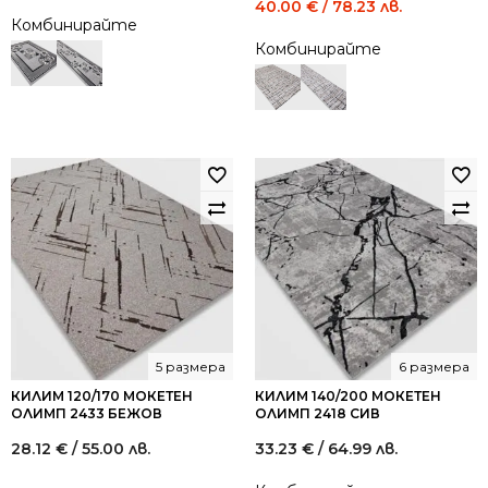
Original
Current
40.00
€
/ 78.23 лв.
Комбинирайте
price
price
Комбинирайте
was:
is:
74.00 €
40.00 €
/
/
144.73
78.23
лв..
лв..
5 размера
6 размера
КИЛИМ 120/170 МОКЕТЕН
КИЛИМ 140/200 МОКЕТЕН
ОЛИМП 2433 БЕЖОВ
ОЛИМП 2418 СИВ
28.12
€
/ 55.00 лв.
33.23
€
/ 64.99 лв.