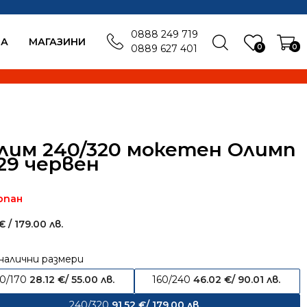
0888 249 719
БА
MАГАЗИНИ
0
0
0889 627 401
лим 240/320 мокетен Олимп
29 червен
рпан
€
/ 179.00 лв.
налични размери
20/170
28.12
€
/ 55.00 лв.
160/240
46.02
€
/ 90.01 лв.
240/320
91.52
€
/ 179.00 лв.