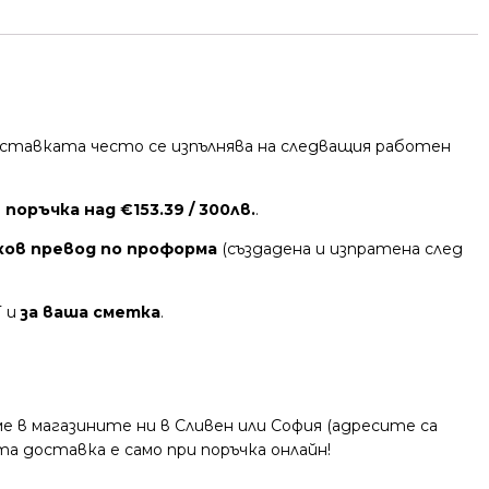
 Доставката често се изпълнява на следващия работен
поръчка над €153.39 / 300лв.
.
ков превод по проформа
(създадена и изпратена след
Т и
за ваша сметка
.
 в магазините ни в Сливен или София (адресите са
та доставка е само при поръчка онлайн!