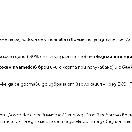
време на разговора се уточнява и времето за изпълнение.
циални цени (-30% от стандартните) или
безплатно при 
ожен платеж
(в брой или с карта при получаване) и с
бан
же да се достави до избрана от вас локация – чрез ЕКОН
 от Домтекс е правилното? Заповядайте в работно време
и пътеки са на едно място, а и възможността за безплатна