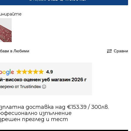
инирайте
бави в Любими
Сравни
зплатна доставка над €153.39 / 300лв.
офесионално изпълнение
зрешен преглед и тест