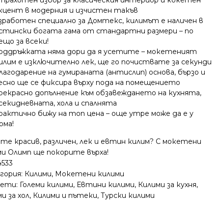
кцент в модерния и изчистен такъв
зработен специално за Домтекс, килимът е наличен в
стински богата гама от стандартни размери – по
ещо за всеки!
оддръжката няма дори да я усетите – мокетеният
илим е изключително лек, ще го почиствате за секунди
лагодарение на гумираната (антислип) основа, бързо и
есно ще се фиксира върху пода на помещението
рекрасно допълнение към обзавеждането на кухнята,
секидневната, хола и спалнята
рактично бижу на топ цена – още утре може да е у
ома!
те красив, различен, лек и евтин килим? С мокетени
ми Олимп ще покорите върха!
4533
гория:
Килими
,
Мокетени килими
ети:
Големи килими
,
Евтини килими
,
Килими за кухня
,
и за хол
,
Килими и пътеки
,
Турски килими