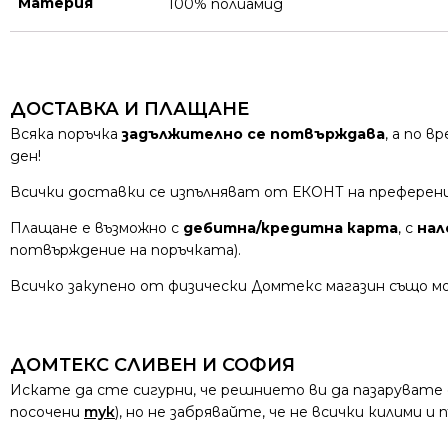
Материя
100% полиамид
ДОСТАВКА И ПЛАЩАНЕ
Всяка поръчка
задължително се потвърждава
, а по 
ден!
Всички доставки се изпълняват от ЕКОНТ на преферен
Плащане е възможно с
дебитна/кредитна карта
, с
нал
потвърждение на поръчката).
Всичко закупено от физически Домтекс магазин също мо
ДОМТЕКС СЛИВЕН И СОФИЯ
Искате да сте сигурни, че решнието ви да пазарувате
посочени
тук
), но не забрявайте, че не всички килими 