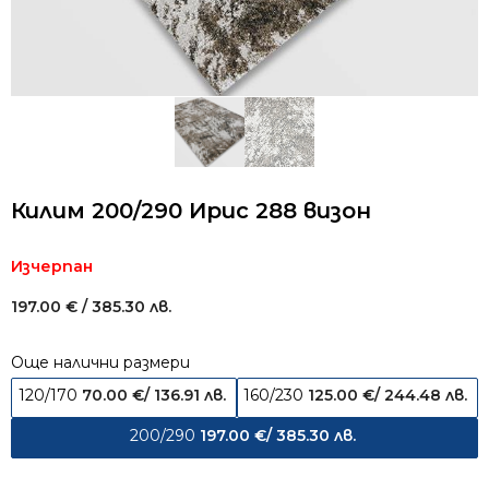
Килим 200/290 Ирис 288 визон
Изчерпан
197.00
€
/ 385.30 лв.
Още налични размери
120/170
70.00
€
/ 136.91 лв.
160/230
125.00
€
/ 244.48 лв.
200/290
197.00
€
/ 385.30 лв.