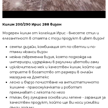
Килим 200/290 Ирис 288 визон
Модерен килим от колекция Ирис - внесете стил и
елегантност в стаята с този продукт в цвят визон!
семпъл дизайн, комбинация от по-светли и по-
тъмни нюанси визон
нежна съвременна визия, която подхожда на
интериори, издържани в различни цветови гами
изключително мек и качествен килим, който ще
отриете в богатство от размери в онлайн
магазина на Домтекс
лесно и бързо почистване на антистатичното
килимче - прахосмукачката и роботът
преминават с лекота по него
тъкан, без гумирана основа или лепене - гаранция за
качествен продукт, който ще Ви носи усмивки
дълги години