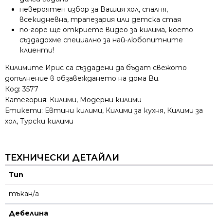
невероятен избор за Вашия хол, спалня,
всекидневна, трапезария или детска стая
по-горе ще откриете видео за килима, което
създадохме специално за най-любопитните
клиенти!
Килимите Ирис са създадени да бъдат свежото
допълнение в обзавеждането на дома Ви.
Код:
3577
Категория:
Килими
,
Модерни килими
Етикети:
Евтини килими
,
Килими за кухня
,
Килими за
хол
,
Турски килими
ТЕХНИЧЕСКИ ДЕТАЙЛИ
Тип
тъкан/а
Дебелина