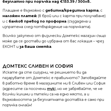
безплатно при поръчка над €153.39 / 300лв.
.
Плащане е възможно с
дебитна/кредитна карта
, с
наложен платеж
(в брой или с карта при получаване)
и с
банков превод по проформа
(създадена и
изпратена след потвърждение на поръчката).
Всичко закупено от физически Домтекс магазин също
може да се достави до избрана от вас локация – чрез
ЕКОНТ и
за ваша сметка
.
ДОМТЕКС СЛИВЕН И СОФИЯ
Искате да сте сигурни, че решнието ви да
пазарувате от Домтекс е правилното? Заповядайте
в работно време в магазините ни в Сливен или София
(адресите са посочени
тук
), но не забрявайте, че не
всички килими и пътеки са на едно място, а и
възможността за безплатната доставка е само при
поръчка онлайн!