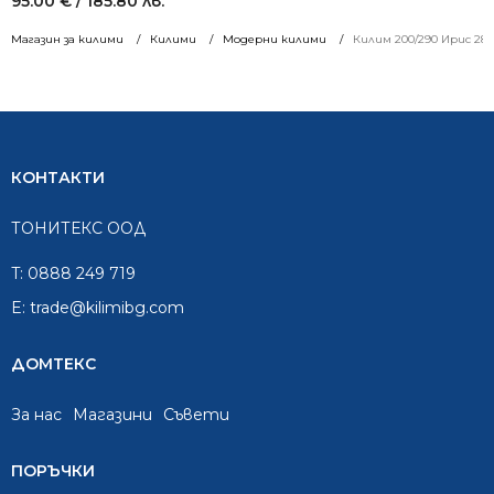
95.00
€
/ 185.80 лв.
Магазин за килими
Килими
Модерни килими
Килим 200/290 Ирис 288
КОНТАКТИ
ТОНИТЕКС ООД
T:
0888 249 719
E:
trade@kilimibg.com
ДОМТЕКС
За нас
Mагазини
Съвети
ПОРЪЧКИ